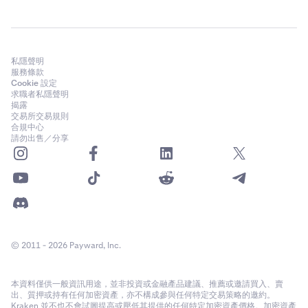
私隱聲明
服務條款
Cookie 設定
求職者私隱聲明
揭露
交易所交易規則
合規中心
請勿出售／分享
© 2011 - 2026 Payward, Inc.
本資料僅供一般資訊用途，並非投資或金融產品建議、推薦或邀請買入、賣
出、質押或持有任何加密資產，亦不構成參與任何特定交易策略的邀約。
Kraken 並不也不會試圖提高或壓低其提供的任何特定加密資產價格。加密資產