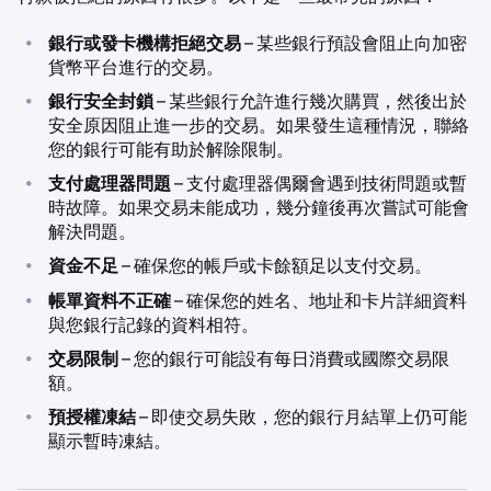
•
銀行或發卡機構拒絕交易
– 某些銀行預設會阻止向加密
貨幣平台進行的交易。
•
銀行安全封鎖
– 某些銀行允許進行幾次購買，然後出於
安全原因阻止進一步的交易。如果發生這種情況，聯絡
您的銀行可能有助於解除限制。
•
支付處理器問題
– 支付處理器偶爾會遇到技術問題或暫
時故障。如果交易未能成功，幾分鐘後再次嘗試可能會
解決問題。
•
資金不足
– 確保您的帳戶或卡餘額足以支付交易。
•
帳單資料不正確
– 確保您的姓名、地址和卡片詳細資料
與您銀行記錄的資料相符。
•
交易限制
– 您的銀行可能設有每日消費或國際交易限
額。
•
預授權凍結
– 即使交易失敗，您的銀行月結單上仍可能
顯示暫時凍結。