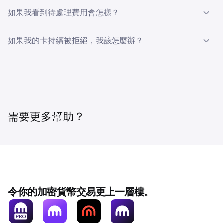
如果我看到待處理費用會怎樣？
如果交易失敗但費用顯示為待處理，這是您的銀行設定的預
如果我的卡持續被拒絕，我該怎麼辦？
授權凍結。
如果您的付款持續失敗，請嘗試以下操作：
•
Kraken 不會就失敗的交易收取資金。
•
•
您的銀行將自動解除凍結，通常在 7 個工作天內，儘管
使用其他付款方式
，例如數碼錢包、ACH Plaid（僅限
通常會更快。
美國和歐盟）。
需要更多幫助？
•
•
如果費用保留時間超出預期，我們建議聯絡您的銀行，
聯絡您的銀行
，詢問他們是否允許向 Kraken 進行交
因為他們可能能夠更快地解除資金。
易。
•
嘗試使用其他瀏覽器或裝置
，因為快取設定可能會導致
問題。
•
確保您的卡支援 3D Secure 認證
，因為有些銀行要求這
樣做。
令你的加密貨幣交易更上一層樓。