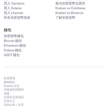
近期付款
買入 Cardano
最佳加密貨幣交易所
買入 Solana
Kraken vs Coinbase
最近付款部分提供 Flexline 相關活動的最新時間順序記錄。
買入 Litecoin
Kraken vs Binance
這包括利息費用、還款以及應用於您帳戶的其他貸款相關費
所有加密貨幣指南
了解加密貨幣
用。
錢包
•
資產：
應用利息費用或手續費的資產。
加密貨幣錢包
Bitcoin 錢包
•
類型：
費用的性質，例如利息支付或還款。
Ethereum 錢包
•
費用：
特定利息期或費用事件所收取的金額。
Solana 錢包
USDT 錢包
•
時間：
費用應用於您貸款的日期和時間。
•
貸款 ID：
此 ID 識別付款來自哪個 Flexline 貸款。
過往貸款
私隱聲明
服務條款
過往貸款部分包含所有已結清 Flexline 貸款的歷史記錄。這
Cookie 設定
包括已到期、提前償還或因保證金相關事件而結清的貸款，
求職者私隱聲明
讓您可以查看歷史條款和結果。
揭露
交易所交易規則
合規中心
請勿出售／分享