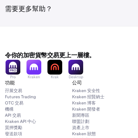
•
過往（已結清）貸款
可在頁面底部找到，您可以在其中
槓桿：
您相對於自身抵押品所使用的借入資產金額。較
選擇
過往貸款
按鈕以查看您所有過往貸款的完整列表和
高的槓桿會增加潛在風險敞口和清算風險。
需要更多幫助？
詳情。
•
抵押品價值：
用於擔保您的 Flexline 貸款的抵押品貨幣
的總美元價值。此價值會根據市場價格即時更新。
•
可用保證金：
在達到所需保證金限額之前可用的額外借
貸能力。此金額可能會隨著價格變動或利息累積而變
化。
令你的加密貨幣交易更上一層樓。
•
維持保證金：
您必須維持的最低權益，以保持貸款開
放。低於此水平可能會觸發抵押品清算。
Pro
Kraken
Krak
Desktop
有效貸款
功能
公司
活躍貸款部分顯示所有當前開放的 Flexline 貸款。您可以在
孖展交易
Kraken 安全性
此處查看關鍵詳情，例如利率、抵押品要求、即將到來的利
Futures Trading
Kraken 招賢納士
息費用和貸款時間表，或展開單筆貸款以獲取更多資訊。
OTC 交易
Kraken 博客
機構
Kraken 開發者
在「貸款」頁面頂部，點擊「
我的貸款
」。
2
API 交易
新聞專區
•
餘額：
您帳戶中持有的資產總量。
Kraken API 中心
聯盟計劃
•
質押獎勵
平均價格：
您以預設貨幣計價獲取資產的平均價格。
資產上市
發送款項
Kraken 狀態
•
當前價格：
資產的即時市場價格。