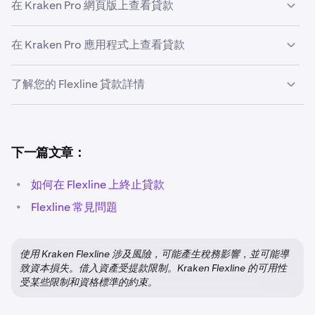
在 Kraken Pro 網頁版上查看貸款
在 Kraken Pro 應用程式上查看貸款
在 Kraken Pro 的左側導覽面板上，點擊
貸款
。
1
了解您的 Flexline 貸款詳情
點擊 Kraken Pro 應用程式右下角的「
更多
」按鈕。然
1
後，在「工具與&更多」部分點擊「
貸款
」。
孖展總覽
然後，在「貸款」頁面左上方點擊「
我的貸款
」。
2
保證金概覽部分提供您帳戶整體保證金狀態的即時快照。它
突出顯示關鍵風險指標和借貸指標，以便您快速評估您的風
下一篇文章：
險敞口、可用額度以及與保證金門檻的接近程度。
•
如何在 Flexline 上終止貸款
•
Flexline 常見問題
•
健康狀況：
您帳戶保證金風險的高級別指標。健康狀態
現在您將能夠看到幾個面板，其中包含有關您貸款的重
3
表示您的抵押品價值輕鬆超過所需保證金和維持保證金
要資訊。要更好地了解每個面板、指標和數值所代表的
水平。
意義，請展開下方的
了解您的 Flexline 貸款詳情
。
使用 Kraken Flexline 涉及風險，可能產生稅務影響，並可能導
•
保證金水平：
您的權益與借入資金的比率，以百分比顯
致資本損失。借入資產受提款限制。Kraken Flexline 的可用性
活躍貸款
顯示在您的保證金概覽下方。您可以點擊任何
4
示。較高的保證金水平表示較低的清算風險，而較低的
受某些限制和資格標準的約束。
活躍貸款以查看更多資訊，並終止您的貸款。
水平則表示風險增加。