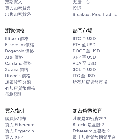
定期買入
支援中心
買入加密貨幣
投訴
•
估計價值：
根據市場價格計算的資產餘額當前價值。
出售加密貨幣
Breakout Prop Trading
•
未實現盈虧 (UP&L)：
與您的平均獲取價格相比的百分
比收益或損失。除非資產出售，否則此價值不會實現。
瀏覽價格
熱門市場
現在您將能夠看到幾個面板，其中包含有關您貸款的重
3
Bitcoin 價格
BTC 至 USD
餘額
要資訊。要更好地了解每個面板、指標和數值所代表的
Ethereum 價格
ETH 至 USD
餘額部分顯示您帳戶中當前持有的資產，包括用作 Flexline
意義，請展開下方的
了解您的 Flexline 貸款詳情
。
Dogecoin 價格
DOGE 至 USD
貸款抵押品的資產。此視圖可幫助您一目了然地追蹤資產數
XRP 價格
XRP 至 USD
活躍貸款
顯示在您的保證金概覽下方。您可以點擊任何
4
量、當前價值和未實現表現。
Cardano 價格
ADA 至 USD
活躍貸款以查看更多資訊，並終止您的貸款。
Solana 價格
SOL 至 USD
Litecoin 價格
LTC 至 USD
過往（已結清）貸款
可在頁面底部找到，您可以在其中
•
餘額：
您帳戶中持有的資產總量。
加密貨幣分類
所有加密貨幣市場
查看任何已結清貸款的詳情。
有加密貨幣價格
•
平均價格：
您以預設貨幣計價獲取資產的平均價格。
價格預測
•
當前價格：
資產的即時市場價格。
買入指引
加密貨幣教育
•
估計價值：
根據市場價格計算的資產餘額當前價值。
購買比特幣
甚麼是加密貨幣？
•
未實現盈虧 (UP&L)：
與您的平均獲取價格相比的百分
買入 Ethereum
Bitcoin 是甚麼？
比收益或損失。除非資產出售，否則此價值不會實現。
買入 Dogecoin
Ethereum 是甚麼？
買入 XRP
最佳加密貨幣期貨平台