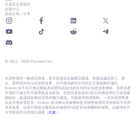
交易所交易規則
合規中心
請勿出售／分享
© 2011 - 2026 Payward, Inc.
本資料僅供一般資訊用途，並非投資或金融產品建議、推薦或邀請買入、賣
出、質押或持有任何加密資產，亦不構成參與任何特定交易策略的邀約。
Kraken 並不也不會試圖提高或壓低其提供的任何特定加密資產價格。加密資產
市場的不確定性可能導致資金虧損。加密資產收益和/或任何價值增長可能需繳
納稅款，建議就稅務狀況尋求獨立建議。可能適用地理限制。一些加密貨幣產
品及市場未受監管。Kraken 各項產品與服務的監管狀態會因司法管轄區不同而
有所差異，且你可能無法獲得政府補償和/或監管保護機制的保障。請參閱各司
法管轄區的法律資訊揭露（
此處
）。