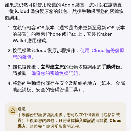
如果您仍然可以使用較舊的 Apple 裝置，您可以在該裝置
上從 iCloud 備份復原您的錢包，然後手動保護您的密鑰恢
復詞組。
在執行相容 iOS 版本（通常是尚未更新至最新 iOS 版本
的裝置）的較舊 iPhone 或 iPad 上，安裝 Kraken
Wallet 應用程式。
按照標準 iCloud 復原步驟操作：
使用 iCloud 備份復原
您的錢包
。
錢包復原後，
立即建立
您的密鑰恢復詞組的
手動備份
。
請參閱：
備份您的密鑰恢復詞組
。
將您的手動備份儲存在安全及離線的地方（紙本、金屬
助記詞板、安全的密碼管理工具）。
危急
手動備份密鑰恢復詞組後，您可以在任何裝置（包括新裝
置）上復原您的錢包，只需選擇
輸入助記詞
而非
從 iCloud
導入
。這將完全繞過受影響的流程。