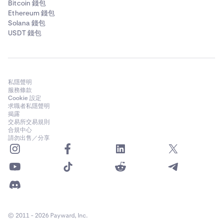
Avalanche
Bitcoin 錢包
Ethereum 錢包
❌
Solana 錢包
USDT 錢包
❌
私隱聲明
服務條款
Cookie 設定
求職者私隱聲明
揭露
交易所交易規則
合規中心
請勿出售／分享
© 2011 - 2026 Payward, Inc.