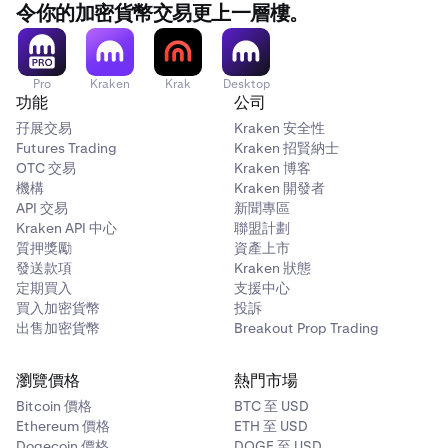
✅
令你的加密貨幣交易更上一層樓。
Base
Pro
Kraken
Krak
Desktop
功能
公司
✅
孖展交易
Kraken 安全性
✅
Futures Trading
Kraken 招賢納士
OTC 交易
Kraken 博客
機構
Kraken 開發者
API 交易
新聞專區
Polygon
Kraken API 中心
聯盟計劃
質押獎勵
資產上市
✅
發送款項
Kraken 狀態
✅
定期買入
支援中心
買入加密貨幣
投訴
出售加密貨幣
Breakout Prop Trading
Blast
瀏覽價格
熱門市場
✅
Bitcoin 價格
BTC 至 USD
✅
Ethereum 價格
ETH 至 USD
Dogecoin 價格
DOGE 至 USD