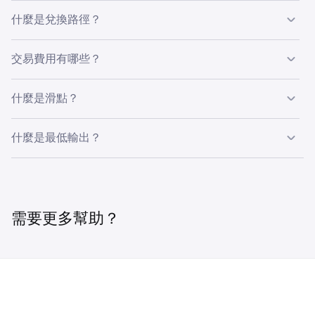
✅
您可以選擇「最佳價值」，這會優化交易以確保您獲得最高
選擇您想兌換成的代幣。
3
什麼是兌換路徑？
的最低輸出；或者選擇「最快交易速度」，這會找到最佳路
✅
選擇最佳價值或最快交易速度。
4
徑和網絡費用，以在最短時間內完成您的兌換。
Kraken Wallet 的兌換功能會自動為每次兌換識別一條路
交易費用有哪些？
選擇您的滑點金額。
5
徑，該路徑會利用去中心化交易所和橋接器，從最佳可用來
Ink
源匯集流動性。
審閱費用和代幣輸出。
6
Kraken Wallet 推出兌換功能，讓您無需支付任何 Kraken
什麼是滑點？
✅
相關費用即可使用此功能，儘管這並不表示兌換不會產生任
點擊
兌換
以審閱並確認您的兌換。
7
何費用。
✅
滑點是兌換估計價格與交易執行時實際價格之間的差異。這
什麼是最低輸出？
可能是由於下達兌換訂單後，在訂單創建和執行之間的時間
鏈上操作通常會產生
區塊鏈燃料費
，如報價中的「網絡費
內價格發生變化所致。
用」金額所示；如果您的兌換是跨鏈的，所使用的橋接器也
如果發生滑點，這是交易最終確定時您將收到的最低代幣數
OP Mainnet
可能會收取費用，如「橋接費用」金額所示。
量。
當訂單足夠大，需要拆分成多筆交易時，也會發生滑點。您
✅
可以在報價的「費率」部分，點擊鉛筆圖示來調整此設定，
需要更多幫助？
並選擇 0.5%、1%、3% 或您自己的自訂百分比。預設設定
✅
為 0.5%。
Arbitrum
✅