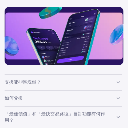
支援哪些區塊鏈？
Swaps 目前僅在選定的區塊鏈上及之間可用。新的鏈將
如何兌換
會定期新增。
「最佳價值」和「最快交易路徑」自訂功能有何作
按下主畫面上的
Swap
按鈕。
1
用？
Ethereum
選擇您想兌換出的代幣。
2