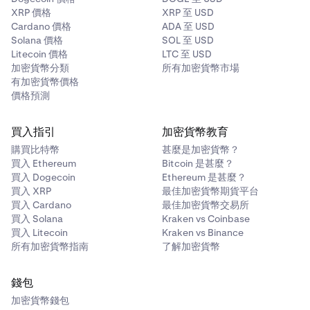
XRP 價格
XRP 至 USD
Cardano 價格
ADA 至 USD
Linea
Solana 價格
SOL 至 USD
✅
Litecoin 價格
LTC 至 USD
加密貨幣分類
所有加密貨幣市場
✅
有加密貨幣價格
價格預測
Solana
買入指引
加密貨幣教育
❌
購買比特幣
甚麼是加密貨幣？
買入 Ethereum
Bitcoin 是甚麼？
❌
買入 Dogecoin
Ethereum 是甚麼？
買入 XRP
最佳加密貨幣期貨平台
買入 Cardano
最佳加密貨幣交易所
Bitcoin
買入 Solana
Kraken vs Coinbase
買入 Litecoin
Kraken vs Binance
❌
所有加密貨幣指南
了解加密貨幣
❌
錢包
加密貨幣錢包