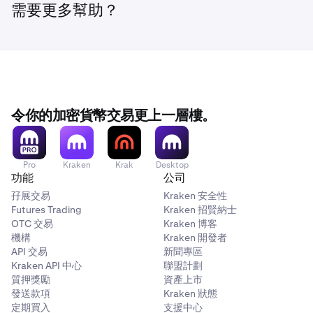
以使用桌面電腦。
需要更多幫助？
服務供應商的網站。在此情況下，我們將前往
Velodrome 平台為 ETH/USDT0 提供流動性。
質押您的 ETH：
在 Dinero 的首頁，您可以點擊
立即質
3
押
。這將帶您進入一個頁面，您只需輸入您想質押的
將您的 Kraken Wallet 連接到流動性挖礦服務供應商：
2
ETH 數量，然後點擊
存入
。在 Kraken Wallet 中確認交
請按照
這裡
的指南，將您的 Kraken Wallet 連接到您選
易以完成質押。
擇的供應商。本文的說明中，我們將使用流動裝置，但
您也可以使用桌面電腦。
令你的加密貨幣交易更上一層樓。
前往流動性部分：
在 Velodrome 的首頁，向下捲動直
3
監控您的質押：
有時，質押服務供應商會向您提供一種
4
到您看到「流動性供應商」部分。點擊
存入並質押
以開
新加密貨幣，代表您已質押的餘額。在 Dinero 的情況
啟存入。
下，代表加密貨幣是 iETH。
Pro
Kraken
Krak
Desktop
加密貨幣選擇：
在下一頁，選擇兩種資產。在上面的影
4
功能
公司
片中，我們選擇了 ETH 和 USDT0，為 ETH/USDT0 池
孖展交易
Kraken 安全性
提供流動性。
Futures Trading
Kraken 招賢納士
OTC 交易
Kraken 博客
接下來，您需要輸入您想存入的每種加密貨幣數量。存
機構
Kraken 開發者
入必須與美元價值成 50/50 比例。因此，如果您想存
API 交易
新聞專區
入 5 USDT0（5 美元），您還需要存入價值 5 美元的
Kraken API 中心
聯盟計劃
ETH。
質押獎勵
資產上市
發送款項
Kraken 狀態
當您輸入一種加密貨幣的數量時，另一種加密貨幣的數
定期買入
支援中心