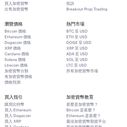
量將自動計算以匹配美元價值。
買入加密貨幣
投訴
出售加密貨幣
Breakout Prop Trading
存入您的資產：
填寫完數量後，您可能需要批准 1-2 份
5
合約，以允許它們與您的餘額互動。一旦所有合約批准
完成，您可以點擊
存入
按鈕，將您的兩種資產存入流動
瀏覽價格
熱門市場
性池。
Bitcoin 價格
BTC 至 USD
Ethereum 價格
ETH 至 USD
監控您的存入：
當您將加密貨幣存入流動性池時，您將
6
Dogecoin 價格
DOGE 至 USD
獲得一枚新加密貨幣，代表您在池中的存入。保留這枚
XRP 價格
XRP 至 USD
加密貨幣很重要，因為當您希望提取加密貨幣時會需要
Cardano 價格
ADA 至 USD
它。在大多數情況下，您用於存入加密貨幣的平台將設
Solana 價格
SOL 至 USD
有儀表板，您可以在其中查看您的存入、領取獎勵並從
Litecoin 價格
LTC 至 USD
池中提取。您還可以使用儀表板監控餘額和其他指標。
加密貨幣分類
所有加密貨幣市場
（請參閱
無常損失
）
有加密貨幣價格
價格預測
買入指引
加密貨幣教育
購買比特幣
甚麼是加密貨幣？
買入 Ethereum
Bitcoin 是甚麼？
買入 Dogecoin
Ethereum 是甚麼？
買入 XRP
最佳加密貨幣期貨平台
買入 Cardano
最佳加密貨幣交易所