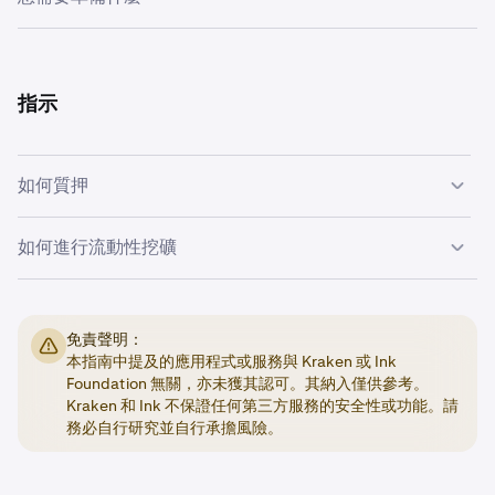
•
已安裝 Kraken Wallet：
請確保您的裝置已
安裝
Kraken Wallet
並保持最新版本。
指示
•
以太坊餘額：
為了在 Ink 上使用加密貨幣，您需要以太
坊來支付交易費用。少量（約 2 美元 ETH）就足以支付
多筆交易。
Kraken Exchange
在 Ink 網絡上提供免費的
如何質押
以太坊提款。
•
一種或兩種不同的資產：
如果您正在質押，您只需要持
質押是指您將資產存入質押服務以賺取獎勵。對於這些說
如何進行流動性挖礦
有您打算質押的加密貨幣。如果您想為某個交易對（例
明，我們將使用 Dinero。您可以在 Ink 上找到更多可用的質
如 ETH/USDT）提供流動性，您需要持有這兩種資產。
押服務
這裡
。
流動性挖礦涉及為交易對提供流動性。例如，如果您持有
ETH 和 USDT，您可以在 DEX 上為 ETH/USDT 交易對提供
免責聲明：
流動性。提供流動性通常會產生獎勵。流動性挖礦伴隨著風
前往質押服務網站：
在您的 Kraken Wallet 中準備好您
1
本指南中提及的應用程式或服務與 Kraken 或 Ink
險，例如
無常損失
等等。在此範例中，我們將使用
想質押的加密貨幣後，請瀏覽質押服務供應商的網站。
Foundation 無關，亦未獲其認可。其納入僅供參考。
Velodrome，但您可以在 Ink 上找到更多平台
這裡
。
在此情況下，我們將前往 Dinero 平台質押 ETH。
Kraken 和 Ink 不保證任何第三方服務的安全性或功能。請
務必自行研究並自行承擔風險。
將您的 Kraken Wallet 連接到質押服務供應商：
請按照
2
這裡
的指南，將您的 Kraken Wallet 連接到您選擇的供
前往流動性挖礦服務網站：
在您的 Kraken Wallet 中準
1
應商。本文的說明中，我們將使用流動裝置，但您也可
備好您想提供流動性的加密貨幣後，請瀏覽流動性挖礦