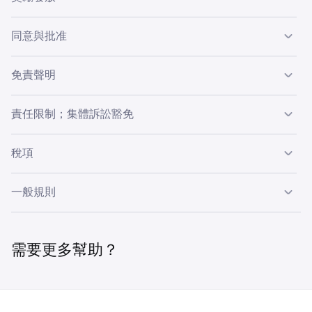
• 違反這些規則或 Kraken 的服務條款；
• 不受適用法律禁止參與。
• 提供不準確的帳戶資訊；
$10,000
獎勵將在符合資格後的 30 天內自動發放。
同意與批准
• 從事欺詐、濫用、操縱或有害行為；
如果帳戶在發放時已關閉、暫停或不符合資格，Kraken 可
價值 $100 的 BTC
• 試圖規避限制、創建多個帳戶或以其他方式干擾推廣活
扣留或取消獎勵。
動。
參與即表示您同意 Kraken 使用與此推廣活動相關提交或收
免責聲明
集的數據，包括為行政管理、合規和法律目的向第三方披
2
露。
Kraken 對於技術問題、服務中斷、服務故障或超出其合理
責任限制；集體訴訟豁免
$50,000
控制範圍的事件概不負責，包括自然災害、戰爭、勞資糾紛
或政府行動等不可抗力情況。
Kraken 將根據其私隱政策使用個人資訊：
價值 $500 的 BTC
參與此推廣活動，即表示您同意免除 Kraken 及其附屬公
稅項
https://kraken.com/legal/privacy
。
司、子公司、高級職員、董事、員工、代理人及代表（統稱
“Kraken 相關方”）因您參與此推廣活動或任何獎勵而產生
參與者須全權負責因收取任何獎勵而產生之任何稅項或關
3
一般規則
或與之相關的任何損害、傷害、死亡、損失、索賠、訴訟、
稅。
要求或其他責任（統稱“索賠”），無論在參與時或之後是否
$100,000
已知。
Kraken 可隨時修改本規則。
價值 $1,000 的 BTC
如因誠信、安全、法律或營運原因有需要，Kraken 可取消
在法律允許的最大範圍內：
需要更多幫助？
或暫停本推廣活動。
所有無法與 Kraken 解決且因推廣活動產生或與之相關
4
的爭議、索賠及訴訟原因，必須單獨解決，不得訴諸任
未能執行某項條款並不構成放棄權利。
何形式的集體訴訟或代表訴訟。
$250,000+