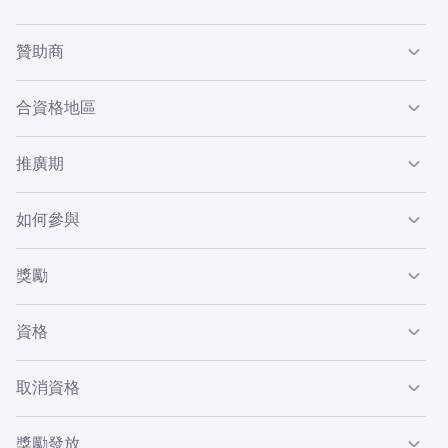
贊助商
此推廣活動（“推廣活動”）由 Payward, Inc.（又稱
合資格地區
Kraken，“贊助商”或“Kraken”）贊助。
此推廣活動開放予居住在所有符合 Spot 資格地區的合資格
推廣期
Kraken Spot 客戶，英國及任何其他限制交易獎勵或
Kraken 不營運的司法管轄區除外。
此推廣活動於 2025年12月1日開始，並於 2025年12月31
如何參與
日結束（“推廣期”）。Kraken 可隨時修改、暫停或終止此
推廣活動。
若要符合此推廣活動的資格，您必須：
獎勵
A. 持有 Kraken Pro 帳戶；
B. 達到您所在司法管轄區 Spot 交易所需的所有 KYC 驗證
完成合資格里程碑的合資格參與者將會收到等同於上述金額
資格
級別；
的 BTC，並存入其 Kraken 帳戶。
C. 在推廣期內，完成以下 Spot 交易量里程碑（“合資格活
每位用戶最高獎勵支付總額 = 價值 $3,600 的 BTC。
動”）：
如果您在參與時及推廣期內符合以下條件，即為合資格：
取消資格
獎勵將在確認符合這些規則後的 30 天內發放。
• 居住在合資格地區；
獎勵不可轉讓，亦不可兌換現金。如有需要，Kraken 可替
• 維持一個已驗證的 Kraken Pro 帳戶；
換為等值或更高價值的獎勵。
Kraken 可取消以下參與者的資格：
獎勵發放
• 同意 Kraken.com 服務條款；
1