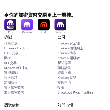
如本推廣活動未能按計劃進行，Kraken 可取消、修改或以
其認為公平及適當的方式選擇得獎者。
價值 $2,000 的 BTC
所有索賠、判決及裁決應限於實際的第三方自付費用
令你的加密貨幣交易更上一層樓。
（如有），不得超過
25.00 美元
，且不得判給或追回律
師費。
每位參與者在推廣期內最多可獲得
四 (4)
個里程碑的獎勵。
每位參與者每個里程碑限獲一份獎勵。
Pro
Kraken
Krak
Desktop
您不得獲得懲罰性、附帶性、間接性、特殊性或倍數損
功能
公司
害賠償，或利潤損失。
孖展交易
Kraken 安全性
Futures Trading
Kraken 招賢納士
OTC 交易
Kraken 博客
您的補救措施僅限於金錢損害賠償（如有）的索賠，且
機構
Kraken 開發者
您不可撤銷地放棄尋求禁制令或衡平法救濟的任何權
API 交易
新聞專區
利。
Kraken API 中心
聯盟計劃
質押獎勵
資產上市
發送款項
Kraken 狀態
本節中的任何內容均不限制或排除根據適用法律不能合法限
定期買入
支援中心
制或排除的任何責任。
買入加密貨幣
投訴
出售加密貨幣
Breakout Prop Trading
瀏覽價格
熱門市場