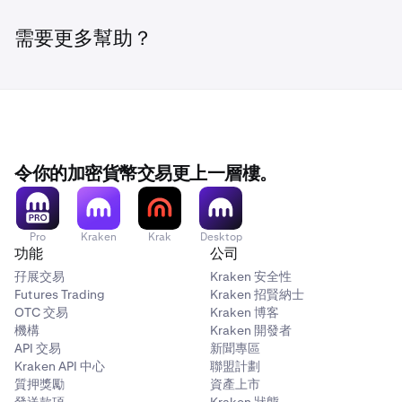
登入
您的 Kraken 帳戶。
1
您可以隨時完成上述任何操作。
您的定期訂單確認將會彈出。如果一切正常，請點擊
確
3
失敗的一些原因包括：
前往「
活動
」分頁，然後點擊「
定期訂單
」。
2
需要更多幫助？
認
。
點擊「
管理
」以修改訂單。
3
•
您的 Kraken 帳戶餘額不足。
點擊「
管理
」。您可以在此編輯、暫停和取消您的訂
3
就是這樣。
4
•
不利的市場狀況。
單。
•
系統錯誤（請查看
status.kraken.com
以了解是否存在
重要提示：
已知的系統問題）
令你的加密貨幣交易更上一層樓。
如果訂單的價格條件未滿足，您的定期訂單也可能會被跳
•
預設情況下，所有訂單的頻率均為
一次性購買
。
過。在這種情況下，我們仍會向您發送電郵通知，並在下一
•
Pro
Kraken
Krak
Desktop
由於市場價格波動，定期交易的總成本、費用和收到的
個定期排程間隔重試訂單。
功能
公司
金額可能會有所不同。
孖展交易
Kraken 安全性
•
當您設定定期訂單以及定期交易發生時，您將會收到電
Futures Trading
Kraken 招賢納士
郵通知。
OTC 交易
Kraken 博客
機構
Kraken 開發者
API 交易
新聞專區
Kraken API 中心
聯盟計劃
質押獎勵
資產上市