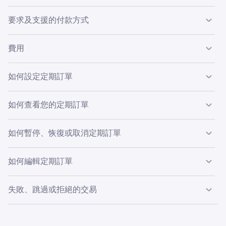
要求及支援的付款方式
若要符合資格設定定期訂單，您的 Kraken 帳戶必須經過
驗
費用
證
。定期訂單目前
不
適用於 Kraken Pro。
定期訂單的交易費用會顯示在最終確認頁面上，您在完成購
您可以透過以下方式設定定期訂單：
如何設定定期訂單
買前即可查看。
如何查看您的定期訂單
您的現金帳戶餘額
1
登入您的 Kraken 帳戶。使用右側的
交易小工具
。
1
扣賬卡或信用卡
2
「
付款方式
」欄位將預設選擇一種方法。您可以點擊下
如何暫停、恢復或取消定期訂單
登入
您的 Kraken 帳戶。
1
數碼錢包 (Apple Pay 或 Google Pay)*
拉選單來更改方法/餘額。
3
點擊左側的「
活動
」分頁，然後點擊「
定期訂單
」。
2
ACH*
4
如何編輯定期訂單
選擇資產並輸入您希望定期購買的金額。選擇「頻率」
2
登入
您的 Kraken 帳戶。
1
下拉選單。您可以在此選擇購買頻率（每日、每週、每
*
僅適用於
Kraken 應用程式
前往「
活動
」分頁，然後點擊「
定期訂單
」。
2
您可以更新定期訂單的交易金額、頻率、下一個交易日
兩週或每月）。您也可以將「立即開始」切換為未來日
失敗、跳過或拒絕的交易
期和付款方式。
期。
點擊您要修改的訂單上的「
管理
」。
3
如果您的定期訂單失敗，您將會收到 Kraken 發送的電郵通
選擇「
暫停
」、「
編輯
」或「
取消
」並確認操作。
4
選擇選項後，點擊
購買
。
知。該電郵將包含下次嘗試訂單的日期。