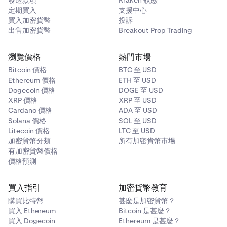
發送款項
Kraken 狀態
定期買入
支援中心
買入加密貨幣
投訴
出售加密貨幣
Breakout Prop Trading
瀏覽價格
熱門市場
Bitcoin 價格
BTC 至 USD
Ethereum 價格
ETH 至 USD
Dogecoin 價格
DOGE 至 USD
XRP 價格
XRP 至 USD
Cardano 價格
ADA 至 USD
Solana 價格
SOL 至 USD
Litecoin 價格
LTC 至 USD
加密貨幣分類
所有加密貨幣市場
有加密貨幣價格
價格預測
買入指引
加密貨幣教育
購買比特幣
甚麼是加密貨幣？
買入 Ethereum
Bitcoin 是甚麼？
買入 Dogecoin
Ethereum 是甚麼？