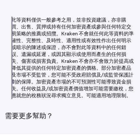
•
2026 年 3 月 1 日：
任何剩餘餘額將會被
清算
，以完成
•
提款將持續開放
直至清算日期。
下架程序。
•
2026 年 3 月 1 日後，任何剩餘餘額將根據當時的市場
此等資料僅供一般參考之用，並非投資建議，亦非購
狀況
自動清算
。
買、出售、質押或持有任何加密資產或參與任何特定交
持有任何這些資產的客戶應在清算日期前
提款或轉換
其持有
易策略的推薦或招攬。Kraken 不會就任何此等資料的準
的資產。
確性、完整性、及時性、適用性或有效性作出任何明示
請注意：
或暗示的陳述或保證，亦不會對此等資料中的任何錯
目前，其中一些資產的市場有限或不活躍。因此，清算價
誤、遺漏或延遲，或因其顯示或使用而產生的任何損
格可能遠低於近期參考價格，在某些情況下，由於執行時
失、傷害或損害負責。Kraken 不會亦不會致力於提高或
市場流動性不足，可能導致收益極少或沒有收益。
降低其提供的任何特定加密資產的價格。部分加密產品
及市場不受監管，您可能不受政府賠償及/或監管保護計
劃的保障。加密資產市場的不可預測性可能導致資金損
失。任何收益及/或加密資產價值增加可能需要繳稅，您
應就您的稅務狀況尋求獨立意見。可能適用地理限制。
需要更多幫助？