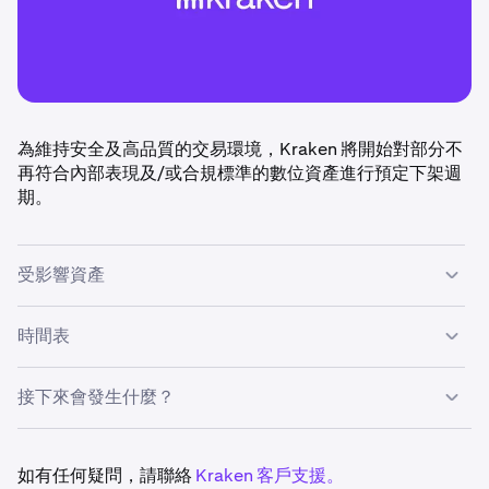
為維持安全及高品質的交易環境，Kraken 將開始對部分不
再符合內部表現及/或合規標準的數位資產進行預定下架週
期。
受影響資產
以下資產將按計劃下架：
UST、LUNA2、NODL、PDA、
時間表
ETHW、TVK、TUSD、MOVE
及
BRICK。
接下來會發生什麼？
•
2025 年 12 月 12 日：
上述資產的交易及充值將於世界
標準時間 14:00
停用
。
•
提款將持續開放至
世界標準時間 2026 年 2 月 28 日
•
受影響資產的交易及充值將於 2025 年 12 月 12 日起
暫
如有任何疑問，請聯絡
Kraken 客戶支援。
14:00。
停
。