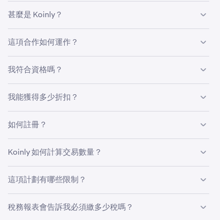
甚麼是 Koinly？
Koinly 是一款全球性加密貨幣稅費計算工具，透過自動追蹤
這項合作如何運作？
並計算加密貨幣的收益、損失與收入，簡化稅務申報流程。
透過 Kraken 連結至 Koinly，並將交易安全滙入。接著，
你可以輕鬆將 Kraken 帳戶連結至 Koinly，並獲得新加密稅
我符合資格嗎？
Koinly 將分類你的交易，並自動計算你的資本利得、資本損
務計劃的折扣。此稅務計劃可讓你在計劃有效的課稅年度
失和加密貨幣收入。
內，生成並下載無限數量的加密稅務報表。這包括以下報
如要符合資格，你必須滿足以下要求：
我能獲得多少折扣？
表：
了解如何透過
Kraken.com
或
Kraken Pro
連結至 Koinly。
透過 Kraken 連結至 Koinly，節省 25% 的加密稅務計劃費
•
擁有經驗證的 Kraken 帳戶
如何註冊？
•
美國國稅局 8949 表格及附表 D，
用。折扣將自動套用至你選擇的 Koinly 稅務計劃標價。
•
使用你偏好的 Kraken 介面連結
•
加拿大 CRA 附表 3，
如要使用 Koinly 和 Kraken：
Koinly 收取的稅務計劃標價可能會有所不同，你可以
在此處
Koinly 如何計算交易數量？
•
澳洲 ATO MyTax 報表，
查看 Koinly 定價計劃。
•
在你從 Kraken 連結至 Koinly 後，你在 Kraken 進行的任何
英國 HMRC 資本利得摘要等等。
登入 Kraken 帳戶並連結至 Koinly。
1
在你完成購買之前，Koinly 將顯示：
這項計劃有哪些限制？
加密貨幣交易將自動與 Koinly 同步。因此，請務必選擇能
你可以透過
Kraken Pro
、
Kraken.com
或我們的手機應
2
涵蓋你所有錢包、所有交易的計劃。
只要 Kraken 帳戶已通過驗證，任何擁有 Kraken 帳戶的人
用程式來完成。
稅務報表會告訴我必須繳多少稅嗎？
•
你所選擇的新稅務計劃標價
都可以連結至 Koinly。
Koinly 將根據你在購買加密貨幣稅務計劃時，同步或上傳至