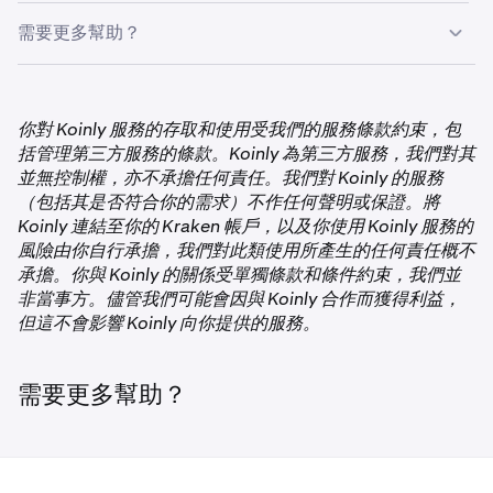
•
你符合的折扣金額
Koinly 的交易數量來計算交易數量。
你不需要先擁有 Koinly 帳戶，但若你選擇透過 Kraken 連結
Koinly 提供多種不同稅務報表。稅務報表包含申報稅務所需
此外，你必須透過 SSO-Kraken Connect 註冊/登入才能符
需要更多幫助？
至 Koinly，將自動為你創建 Koinly 帳戶。
•
你的新稅務計劃的折扣後應付價格
的所有數據，但不會顯示實際應繳稅額，因為這通常取決於
合特殊條件。*
你可以
匯出 Kraken 帳戶歷史記錄
以檢查交易數量。
你的稅率等其他因素。
你的新 Koinly 帳戶將使用與你的 Kraken 帳戶相同的電子郵
如需 Koinly 平台使用協助，或有任何非「如何與 Kraken 連
*特殊條件不能與其他優惠合併使用，且每位用戶僅限一
透過我們與 Koinly 的合作，Kraken+ 會員可享有獨家稅務
件地址創建。Koinly 帳戶最初不會有任何密碼，因此你需要
結」的問題，請造訪
Koinly 說明中心。
次。
申報福利：
你對 Koinly 服務的存取和使用受我們的服務條款約束，包
透過 Kraken 登入以存取新 Koinly 帳戶。然而，你可以隨時
括管理第三方服務的條款。Koinly 為第三方服務，我們對其
在 Koinly 登入頁面上點擊「忘記密碼」來添加密碼。
最多 800 筆 Kraken 交易的免費稅務報表，以及購買第一個
並無控制權，亦不承擔任何責任。我們對 Koinly 的服務
Koinly 付費計劃時可獲得
50% 折扣
。
如你已擁有 Koinly 帳戶，系統將提示你登入。
（包括其是否符合你的需求）不作任何聲明或保證。將
Koinly 連結至你的 Kraken 帳戶，以及你使用 Koinly 服務的
風險由你自行承擔，我們對此類使用所產生的任何責任概不
承擔。你與 Koinly 的關係受單獨條款和條件約束，我們並
非當事方。儘管我們可能會因與 Koinly 合作而獲得利益，
但這不會影響 Koinly 向你提供的服務。
需要更多幫助？