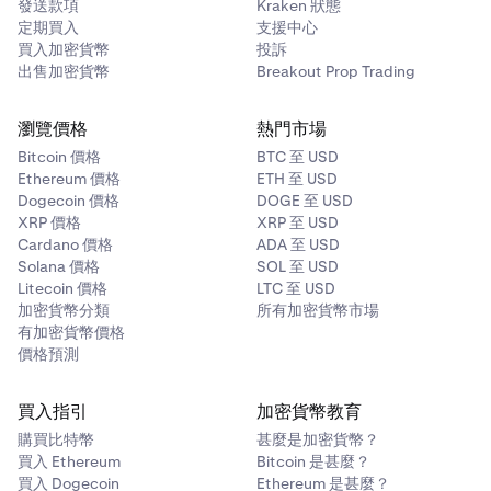
發送款項
Kraken 狀態
定期買入
支援中心
買入加密貨幣
投訴
出售加密貨幣
Breakout Prop Trading
瀏覽價格
熱門市場
Bitcoin 價格
BTC 至 USD
Ethereum 價格
ETH 至 USD
Dogecoin 價格
DOGE 至 USD
XRP 價格
XRP 至 USD
Cardano 價格
ADA 至 USD
Solana 價格
SOL 至 USD
Litecoin 價格
LTC 至 USD
加密貨幣分類
所有加密貨幣市場
有加密貨幣價格
價格預測
買入指引
加密貨幣教育
購買比特幣
甚麼是加密貨幣？
買入 Ethereum
Bitcoin 是甚麼？
買入 Dogecoin
Ethereum 是甚麼？