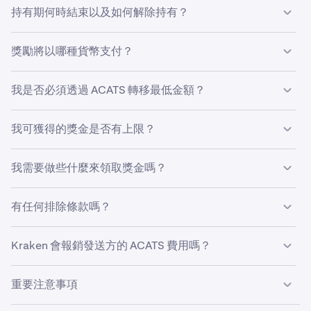
在推廣期內，您透過 ACATS 轉移至 Kraken Securities 的股
開啟 Kraken 應用程式。
1
持有期何時結束以及如何解除持有？
票和 ETF 價值，可獲得最高 2% 的 USDG 獎金（Kraken+
點擊左上角的個人資料圖片。
2
用戶為 2%，非 Kraken+ 用戶為 1%）。轉移資產的價值在
在 2026年4月1日開始的一年持有期結束時，只要客戶’轉
獎勵將以哪種貨幣支付？
合資格的 ACAT 轉移成功完成時確定，並扣除推廣期內的任
選擇
股票轉移
。
3
入合資格股票的總淨轉移額保持等於或大於計算獎金的初始
何提款。獎金將在推廣期結束後存入，並凍結一年（可用於
價值，該獎金將符合提款資格。獲得 2% 獎金的 Kraken+
選擇
轉移至 Kraken
並按照步驟操作。
4
交易，但在解除凍結前不可提款）。
全球美元 (USDG)。
我是否必須透過 ACATS 轉移最低金額？
訂閱者必須在持有期內保持訂閱，方可解除凍結。
在 Kraken 網站 (kraken.com/c) 中：
只有價值 5,000 美元或以上的 ACATS 才符合推廣資格。這
我可獲得的獎金是否有上限？
可以透過單次轉移或完成多次轉移，總額達到 5,000 美元
•
在您的桌面電腦上開啟 Kraken。
或以上來實現。
否。
我需要做些什麼來領取獎金嗎？
•
點擊右上角的“
轉移
”按鈕。
•
點擊
轉入。
除了符合資格要求外，獎金將在推廣期結束後自動應用於合
有任何排除條款嗎？
資格帳戶。無需填寫表格或手動申請。
•
按照步驟完成轉移。
只有透過合資格 ACATS 轉移的股票和 ETF（價值 5,000 美
Kraken 會報銷發送方的 ACATS 費用嗎？
在 Kraken Pro 流動應用程式中：
元或以上）才符合資格（不包括加密貨幣或其他資
產）。 此外，只有參與我們「全額支付股票借貸」計劃的
對於價值 1,000 美元或以上的個人轉移，Kraken
重要注意事項
客戶帳戶才被視為符合此計劃的資格。這意味著客戶必須選
開啟 Kraken Pro 應用程式。
Securities 將報銷您的發送經紀商可能向您收取的任何
1
擇加入並保持參與「全額支付股票借貸」才能符合資格。您
ACAT 轉出費用。