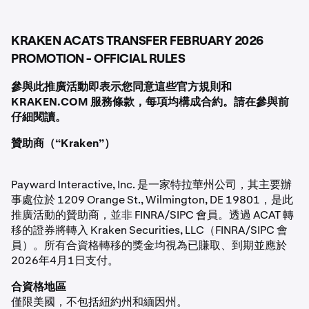
可以透過應用程式中的設定選擇加入*。
選擇
投資組合→主頁→股票 & ETF。
獎金作為推廣優惠提供，而非利息、質押或投資收入。
2
Kraken 保留隨時修改、暫停或終止此推廣活動的權利，恕
點擊
轉入
。
3
在推廣期內，已從 Kraken 發起 ACATS 轉出至另一家經紀
不另行通知。
KRAKEN ACATS TRANSFER FEBRUARY 2026
商的用戶不符合獲得獎金的資格。
按照步驟完成轉移。
4
PROMOTION - OFFICIAL RULES
獎金由 Kraken’s 自己的資金提供，不具現金等值。此計劃
受所有適用法律、法規和 Kraken 官方規則的約束。
在 Kraken Pro 網站中：
參與此推廣活動即表示您同意這些官方規則和
KRAKEN.COM 服務條款，每項均構成合約。請在參與前
仔細閱讀。
開啟 Kraken Pro 網站 (pro.kraken.com/app)
1
贊助商（“Kraken”）
從左側邊欄選擇
投資組合
分頁
2
從左上角選單選擇
主要
。
3
Payward Interactive, Inc. 是一家特拉華州公司，其主要辦
點擊
轉入
並按照步驟完成轉移。
4
事處位於 1209 Orange St., Wilmington, DE 19801，是此
推廣活動的贊助商，並非 FINRA/SIPC 會員。透過 ACAT 轉
移的證券將轉入 Kraken Securities, LLC（FINRA/SIPC 會
員）。所有合資格轉移的獎金均視為已賺取、到期並應於
2026年4月1日支付。
合資格地區
僅限美國，不包括紐約州和緬因州。