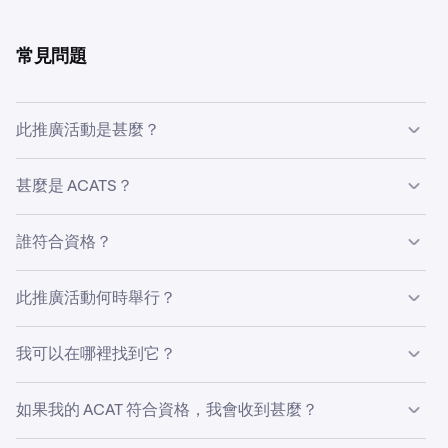
常見問題
此推廣活動是甚麼？
此為合資格美國用戶提供的限時獎勵，透過 ACATS 將股
甚麼是 ACATS？
票/ETFs 合資格轉移至 Kraken Securities 可獲得高達 2%
獎勵。Kraken+ 訂閱者可獲得 2% 獎勵。非 Kraken+ 用戶
ACATS 代表自動客戶帳戶轉移服務。這是一個電子系統，
誰符合資格？
將獲得 1% 獎勵。
可自動化並標準化客戶帳戶（主要是其股票或 ETF 持有量）
從一家經紀商快速轉移到另一家經紀商的過程。
僅限美國居民，不包括紐約州和緬因州。用戶必須經過全面
此推廣活動何時舉行？
驗證並獲准交易股票。用戶必須已開立並獲批 Kraken
Securities 帳戶 並符合資格要求。
推廣期由 2026年2月12日開始，至 2026年3月31日結
我可以在哪裡找到它？
束。轉移請求必須在推廣期內發起方可符合資格。
在 Kraken 流動應用程式中：
如果我的 ACAT 符合資格，我會收到甚麼？