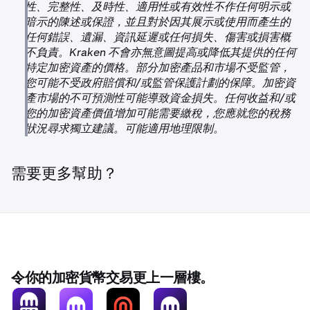
性、完整性、及時性、適用性或有效性不作任何明示或
•
KINTO 的交易和存款將保持停用。
暗示的陳述或保證，並且對於因其展示或使用而產生的
任何錯誤、遺漏、資訊延遲或任何損失、傷害或損害概
不負責。Kraken 不會亦無意圖提高或降低其提供的任何
特定加密資產的價格。部分加密產品和市場不受監管，
您可能不受政府賠償和/或監管保護計劃的保障。加密資
產市場的不可預測性可能導致資金損失。任何收益和/或
您的加密資產價值增加可能需要繳稅，您應就您的稅務
狀況尋求獨立建議。可能適用地理限制。
需要更多幫助？
令你的加密貨幣交易更上一層樓。