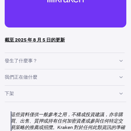
截至 2025 年 8 月 5 日的更新
發生了什麼事？
於 2025 年 7 月 10 日，Kinto 代幣 (K) 遭到攻擊。應 Kinto
我們正在做什麼
基金會要求，我們在事件發生後不久暫停了 K 的交易和提
款。作為回應，Kinto 基金會創建了一個新代幣 KINTO，以
下架
取代受影響的版本。
•
我們根據攻擊快照（區塊 356170028，2025 年 7 月
10 日，世界標準時間 08:37）時的 K 持有量，以 1:1
在這次遷移之後，Kraken 將下架新的 KINTO 代幣。一旦下
的比例向合資格客戶發放了 KINTO。如果您在快照時持
架日期確定，將會發送單獨的通知。
有 K，則無需採取任何行動。
這些資料僅供一般參考之用，不構成投資建議，亦非購
買、出售、質押或持有任何加密資產或參與任何特定交
•
KINTO
提款已於 2025 年 8 月 6 日世界標準時間上午
易策略的推薦或招攬。Kraken 對於任何此類資訊的準確
03:00 開放。