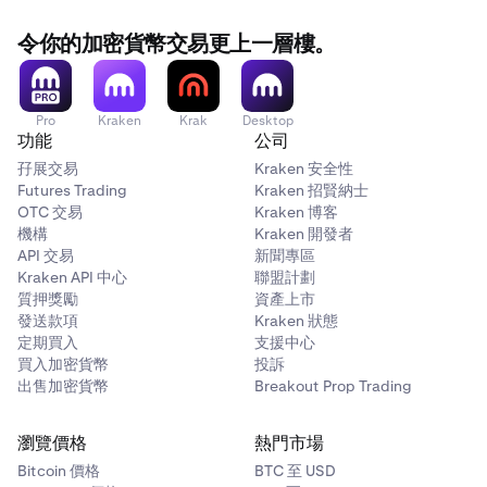
令你的加密貨幣交易更上一層樓。
Pro
Kraken
Krak
Desktop
功能
公司
孖展交易
Kraken 安全性
Futures Trading
Kraken 招賢納士
OTC 交易
Kraken 博客
機構
Kraken 開發者
API 交易
新聞專區
Kraken API 中心
聯盟計劃
質押獎勵
資產上市
發送款項
Kraken 狀態
定期買入
支援中心
買入加密貨幣
投訴
出售加密貨幣
Breakout Prop Trading
瀏覽價格
熱門市場
Bitcoin 價格
BTC 至 USD