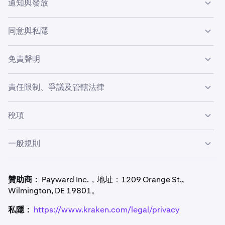
在官方推廣活動登陸頁面提交選擇參與表格（包括
通知與發放
或 Kraken 服務條款；(B) 欺詐、濫用或有害行為；(C) 多個
電郵地址）；或
•
•
限制：每位合資格帳戶限獲
一 (1) 份積分
。
年滿 18 歲（或您所在司法管轄區的成年年齡）；
帳戶；或 (D) 任何形式的操縱活動。
KFEE 積分將在選擇參與後的兩 (2) 個工作天內自動存入。
點擊從 Kraken 收到的官方推廣電郵中的按鈕；或
同意與私隱
•
持有已啟用期貨的已驗證 Kraken Pro 帳戶；以及
積分僅適用於合資格的期貨費用。帳戶在發放時必須保持良
•
點擊從 Kraken 收到的內容卡或推送通知。
並非 Kraken 員工或關聯方（定義見 Kraken 服務條
好狀態。
參與即表示您同意 Kraken 使用您的資訊來管理此推廣活
免責聲明
款）
動，並接收 Kraken
私隱聲明
中所述的營銷通訊。
註冊期貨帳戶
（如果尚未啟用）。
3
Kraken 對任何互聯網或技術故障，以及超出其控制範圍的
責任限制、爭議及管轄法律
選擇參與後，用戶的期貨帳戶將在兩 (2) 個工作天內獲
4
情況概不負責。如果推廣活動的完整性受到損害，Kraken
贈
$200 KFEE 積分
。
可全權酌情暫停或取消此推廣活動。
參與即表示您免除 Kraken 及其附屬公司因本推廣活動而產
稅項
生的任何索賠。所有爭議將受
英格蘭和威爾士法律
管轄，並
KFEE 會自動抵銷 Kraken Pro 上的期貨交易費用。無需交易
根據
LCIA 規則在英國倫敦進行保密約束性仲裁
解決。
量或存款即可獲得積分。
參與者須自行承擔因收到或使用 KFEE 積分而產生的任何稅
一般規則
項。Kraken 不提供稅務建議。
集體訴訟將被豁免。損害賠償僅限於實際自付費用（最高
$25）。Kraken 可在任何有管轄權的法院尋求衡平法上的
Kraken 可隨時修改或取消此推廣活動。未能執行任何條款
救濟。
不構成豁免。無效或不可執行的條款將被限制或移除，以使
贊助商：
Payward Inc.，地址：1209 Orange St.,
其他條款仍然有效。
Wilmington, DE 19801。
私隱：
https://www.kraken.com/legal/privacy