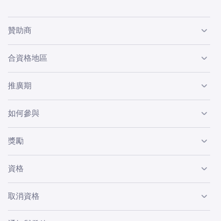
贊助商
此推廣活動（"推廣活動"）由
Payward, Inc.
（地址：1209
合資格地區
Orange St., Wilmington, DE 19801）（"Kraken" 或 "贊助
商"）贊助。
僅限居住在歐洲經濟區 (EEA) 和瑞士的合資格客戶。英國
不
推廣期
包括在內
。
活動於2025年11月18日開始，並於2025年12月16日結
如何參與
束。贊助商可全權酌情隨時修改、暫停或終止此推廣活動。
合資格用戶必須：
獎勵
每位合資格參與者將獲得
$200 KFEE 積分
（費用抵銷價值
持有或開設 Kraken Pro 帳戶，並在帳戶設定中啟用
期
1
資格
200 美元）。
貨交易
。
如欲參與，您必須：
請透過以下任何一種方式，於2025年12月16日前選擇
2
取消資格
•
積分有效期至
2025年12月22日
，此後將會過期。
參與此推廣活動：
•
Kraken 可因以下原因取消參與者的資格：(A) 違反這些規則
•
獎勵不可轉讓、不可兌換現金，亦不可交換。
居住在合資格的歐洲經濟區 (EEA) 國家或瑞士；