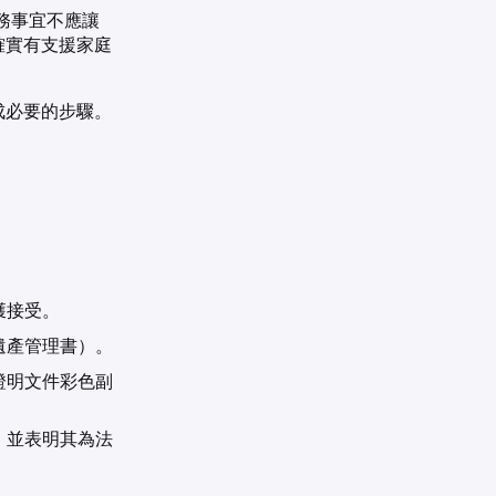
務事宜不應讓
確實有支援家庭
成必要的步驟。
獲接受。
遺產管理書）。
證明文件彩色副
，並表明其為法