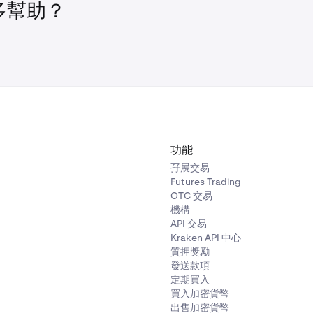
多幫助？
功能
孖展交易
Futures Trading
OTC 交易
機構
API 交易
Kraken API 中心
質押獎勵
發送款項
定期買入
買入加密貨幣
出售加密貨幣