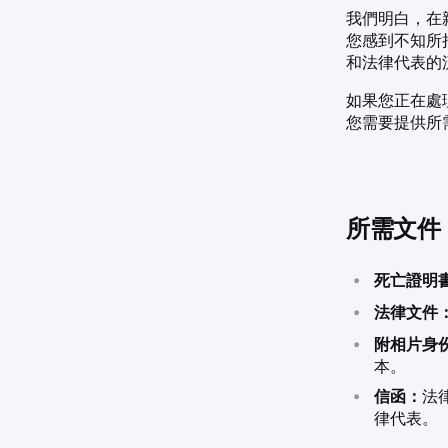
我們明白，在
您感到不知所措
和法律代表的
如果您正在處理
您需要提供所
所需文件
•
死亡證明
•
法律文件
•
附相片身
本。
•
信函：
法
律代表。