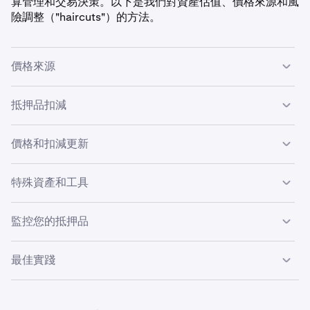
算管理和交易決策。以下是我們對資產估值、價格來源和風
險調整（"haircuts"）的方法。
價格來源
主要：實時指數 (Real-Time Indices)
抵押品扣減
我們主要使用來自機構級來源（主要交易所和交易場所）的
扣減 (haircut)
是應用於資產估值的風險調整，以防範波動
實時指數 (Real-Time Indices)
。指數持續更新，提供準
價格和扣減更新
性、流動性風險或監管要求。
確、穩定且抗操縱的定價。
實時指數 (Real-Time Indices)：
每秒更新
抵押品價值計算：
詳情：
CF Benchmarks Documentation
特殊資產和工具
中間價 (Mid Rates)：
實時更新 (L1 訂單簿數據)
抵押品價值 = 資產餘額 × 市場價格 × (1 − 扣減率)
用途：
KFEE 代幣：
監控您的抵押品
扣減 (Haircuts)：
根據市場狀況進行行政調整
範例：
保證金和清算估值
不包括在標準抵押品估值中
實時資訊：
跨貨幣轉換
資產：100 USDT
最佳實踐
僅用於費用的固定轉換率 (100:1 USD)
過時保護：
持續估值更新
後備：中間價 (Mid Rates)
自動回退到次要價格
定期監控抵押品估值和扣減率。
市場價格：$1.00
扣減在帳戶餘額摘要中可見
信貸工具：