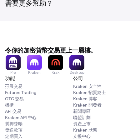
如果實時指數 (Real-Time Indices) 不可用，估值將默認為
中斷期間的保守估值
維持抵押品緩衝高於最低保證金要求。
需要更多幫助？
我們內部現貨 USD 訂單簿的
中間價 (Mid Rates)
。
電郵提醒：
如果按條款使用，USD 信用額度將完全估值
扣減：2% (0.02)
隨時了解監管對您的抵押品的影響。
信用額度適用單獨的條款
保證金警告
中間價 (Mid Rates) 計算方式為：中間價 = (最佳買價 + 最佳
賣價) / 2
抵押品價值：$98.00
扣減變更
緊急價格
監管更新
地區限制：
令你的加密貨幣交易更上一層樓。
在特殊情況下，系統會恢復到最後一個有效價格，並明確標
示潛在的數據過時問題。
歐洲經濟區 (EEA) 用戶
：USDT 和 DAI 實施 100% 扣減
(0% 抵押品價值)。
Pro
Kraken
Krak
Desktop
功能
公司
孖展交易
Kraken 安全性
Futures Trading
Kraken 招賢納士
OTC 交易
Kraken 博客
機構
Kraken 開發者
API 交易
新聞專區
Kraken API 中心
聯盟計劃
質押獎勵
資產上市
發送款項
Kraken 狀態
定期買入
支援中心