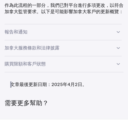
作為此流程的一部分，我們已對平台進行多項更改，以符合
加拿大監管要求。以下是可能影響加拿大客戶的更新概覽：
報告和通知
加拿大客戶將每月收到帳戶結單。客戶將每月收到一份涵蓋
加拿大服務條款和法律披露
上個月活動的結單。
我們為加拿大客戶設有獨立的服務條款，以及多項加拿大專
Kraken 還會向已超過建議虧損門檻的客戶發送電郵，我們
購買限額和客戶狀態
屬的法律披露，可在我們的網站上查閱。客戶還必須在使用
將根據您對
投資者問卷
的回答來確定該門檻。有關虧損通知
平台前確認我們的平台風險聲明。這些措施是我們致力於為
運作方式的更詳細解釋，請
在此處查看
。
Kraken 已為部分加拿大客戶實施了滾動12個月期間的淨購
加拿大用戶提供更高透明度和清晰度的一部分。
買限額。這些淨購買限額適用於購買除 Bitcoin (BTC)、
文章最後更新日期：2025年4月2日。
Ether (ETH)、Litecoin (LTC) 和 Bitcoin Cash (BCH) 之外的
如果您想了解更多關於我們如何保護您的個人資料的詳情，
所有加密貨幣。
您可以閱讀我們的
私隱聲明
。
需要更多幫助？
如果您居住在亞伯達省、卑詩省、緬尼托巴省、魁北克省或
薩斯喀徹溫省，則這些限額不適用。
限額概述如下：