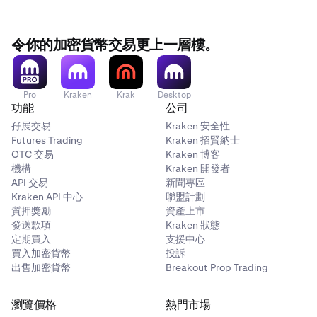
•
如果您符合
獲准客戶或認可投資者
的資格，您將不受淨
令你的加密貨幣交易更上一層樓。
購買限額的限制。
•
如果您符合合資格投資者的資格，您在滾動的12個月期
間的淨購買金額上限為 CAD $100,000。
Pro
Kraken
Krak
Desktop
•
所有其他客戶在滾動的12個月期間的淨購買金額上限為
功能
公司
CAD $30,000。
孖展交易
Kraken 安全性
Futures Trading
Kraken 招賢納士
OTC 交易
Kraken 博客
機構
Kraken 開發者
要了解更多關於淨購買限額的資訊並查看其運作方式的例
API 交易
新聞專區
子，請參閱此
支援文章
。
Kraken API 中心
聯盟計劃
質押獎勵
資產上市
要了解獲准客戶、認可投資者和合資格投資者的資格標準，
發送款項
Kraken 狀態
請參閱此
支援文章
。
定期買入
支援中心
買入加密貨幣
投訴
出售加密貨幣
Breakout Prop Trading
瀏覽價格
熱門市場