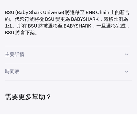
BSU (Baby Shark Universe) 將遷移至 BNB Chain 上的新合
約。代幣符號將從 BSU 變更為 BABYSHARK，遷移比例為
1:1。所有 BSU 將被遷移至 BABYSHARK，一旦遷移完成，
BSU 將會下架。
主要詳情
遷移比例：1 BSU : 1 BABYSHARK
時間表
舊合約地址：
0x1AeCab957bAD4C6e36DD29C3d3BB470c4C29
5月7日 – 5月14日：
遷移將在此期間執行，並重新開放
768A
交易/充值。
需要更多幫助？
新合約地址：
0x777BF78ad4546B61607A17BF4a1977dBbeA98c
28