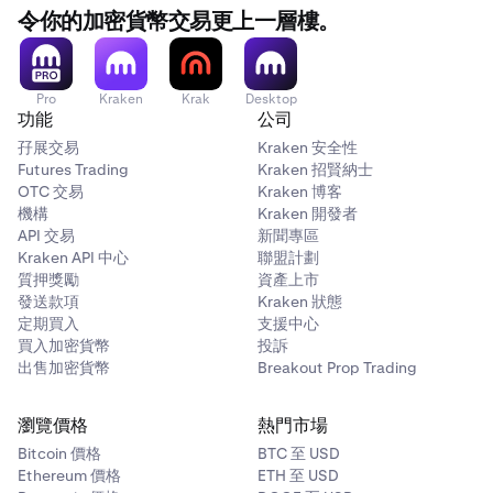
令你的加密貨幣交易更上一層樓。
Pro
Kraken
Krak
Desktop
功能
公司
孖展交易
Kraken 安全性
Futures Trading
Kraken 招賢納士
OTC 交易
Kraken 博客
機構
Kraken 開發者
API 交易
新聞專區
Kraken API 中心
聯盟計劃
質押獎勵
資產上市
發送款項
Kraken 狀態
定期買入
支援中心
買入加密貨幣
投訴
出售加密貨幣
Breakout Prop Trading
瀏覽價格
熱門市場
Bitcoin 價格
BTC 至 USD
Ethereum 價格
ETH 至 USD