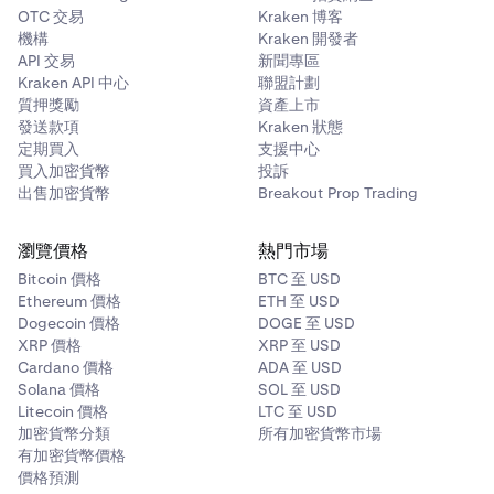
OTC 交易
Kraken 博客
機構
Kraken 開發者
API 交易
新聞專區
Kraken API 中心
聯盟計劃
質押獎勵
資產上市
發送款項
Kraken 狀態
定期買入
支援中心
買入加密貨幣
投訴
出售加密貨幣
Breakout Prop Trading
瀏覽價格
熱門市場
Bitcoin 價格
BTC 至 USD
Ethereum 價格
ETH 至 USD
Dogecoin 價格
DOGE 至 USD
XRP 價格
XRP 至 USD
Cardano 價格
ADA 至 USD
Solana 價格
SOL 至 USD
Litecoin 價格
LTC 至 USD
加密貨幣分類
所有加密貨幣市場
有加密貨幣價格
價格預測