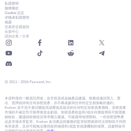
私隱聲明
服務條款
Cookie 設定
求職者私隱聲明
揭露
交易所交易規則
合規中心
請勿出售／分享
© 2011 - 2026 Payward, Inc.
本資料僅供一般資訊用途，並非投資或金融產品建議、推薦或邀請買入、賣
出、質押或持有任何加密資產，亦不構成參與任何特定交易策略的邀約。
Kraken 並不也不會試圖提高或壓低其提供的任何特定加密資產價格。加密資產
市場的不確定性可能導致資金虧損。加密資產收益和/或任何價值增長可能需繳
納稅款，建議就稅務狀況尋求獨立建議。可能適用地理限制。一些加密貨幣產
品及市場未受監管。Kraken 各項產品與服務的監管狀態會因司法管轄區不同而
有所差異，且你可能無法獲得政府補償和/或監管保護機制的保障。請參閱各司