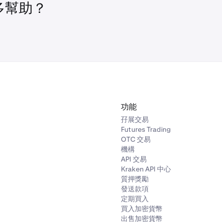
BTC
BRTI
多幫助？
USDC
0.50%
ETH
ETHUSD_RTI
USDT
0.50%
LTC
LTCUSD_RTI
XRP
XRPUSD_RTI
符號
削減
功能
BCH
BCHUSD_RTI
孖展交易
EURC
1%
Futures Trading
OTC 交易
機構
USDG
1%
API 交易
Kraken API 中心
質押獎勵
XAUT
40%
發送款項
定期買入
買入加密貨幣
USDC
0.50%
出售加密貨幣