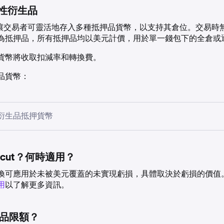
 線性衍生品
 錢包讓交易者可靈活地存入多種抵押品貨幣，以支持其倉位。交易
為抵押品，所有抵押品均以美元計價，用於單一錢包下的全倉或
貨幣將收取扣減率和轉換費。
品貨幣：
衍生品抵押貨幣
ircut？何時適用？
換可應用於未被美元覆蓋的未實現虧損，具體取決於虧損的價值
符號
削減
用
以了解更多資訊。
USD
0%
品限額？