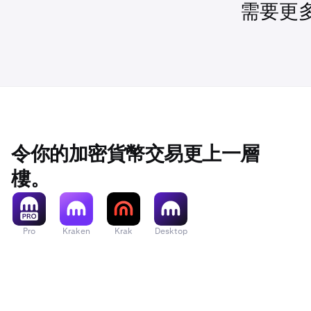
FI_BTCUSD
USDC
需要更
FI_ETHUSD
USD Tether
FI_LTCUSD
穩定幣
FI_XRPUSD
資產
令你的加密貨幣交易更上一層
FI_BCHUSD
樓。
EURC
Global Dollar
Pro
Kraken
Krak
Desktop
Tether Gold
USDC