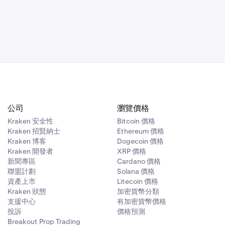
不適用
0.00%
—
不適用
0.00%
—
N/A
N/A
兌換費用
抵押品上限 (美元)
公司
瀏覽價格
N/A
Kraken 安全性
Bitcoin 價格
0.00%
—
Kraken 招賢納士
Ethereum 價格
Kraken 博客
Dogecoin 價格
Kraken 開發者
XRP 價格
0.00%
—
新聞專區
Cardano 價格
聯盟計劃
Solana 價格
資產上市
Litecoin 價格
0.00%
—
Kraken 狀態
加密貨幣分類
支援中心
有加密貨幣價格
投訴
價格預測
0.00%
—
Breakout Prop Trading