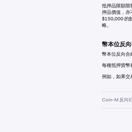
加元
抵押品限額限
押品價值，亦不
$150,000
歐元
略。
英鎊
幣本位反向
澳元
幣本位反向合
每種抵押貨幣
瑞士法郎
例如，如果交易
穩定幣
Coin-M 
EURC
錢包
Global Dollar