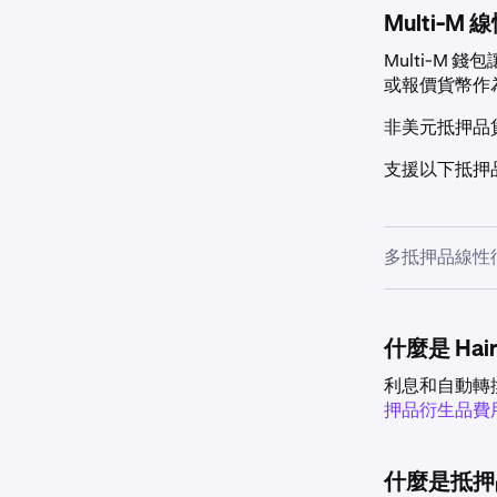
Multi-M
Multi-M
或報價貨幣作
非美元抵押品
支援以下抵押
多抵押品線性
法幣
什麼是 Ha
資產
利息和自動轉
押品衍生品費
美元
什麼是抵押