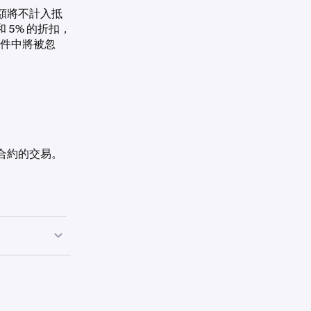
0.00%
—
額將不計入抵
 5% 的折扣，
算事件中將被忽
0.00%
—
0.00%
—
0.00%
—
合約的交易。
0.00%
—
0.00%
—
Haircut
0.00%
—