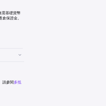
時無需基礎貨幣
逐倉保證金。
。請參閱
兌換費用
多抵
抵押品上限 (美元)
不適用
—