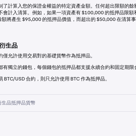
CAD
0%
制了計算入您的保證金權益的特定資產金額。任何超出限額的餘
會計入清算。例如，如果一項資產有 $100,000 的抵押品限額和
 的餘額將產生 $95,000 的抵押品價值，而超出的 $50,000 在清
EUR
0%
GBP
0%
衍生品
AUD
0%
約僅允許使用交易對的基礎貨幣作為抵押品。
都有獨立的錢包，每個錢包的抵押品都支援永續合約和固定期限
CHF
0%
 BTC/USD 合約，則只允許使用 BTC 作為抵押品。
反向衍生品抵押品貨幣
EURC
1%
抵押品
指數
USDG
1%