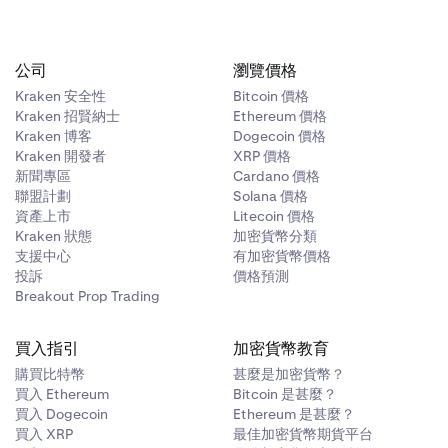
0
公司
瀏覽價格
Kraken 安全性
Bitcoin 價格
Kraken 招賢納士
Ethereum 價格
00
Kraken 博客
Dogecoin 價格
Kraken 開發者
XRP 價格
新聞專區
Cardano 價格
5,000
聯盟計劃
Solana 價格
資產上市
Litecoin 價格
Kraken 狀態
加密貨幣分類
支援中心
有加密貨幣價格
投訴
價格預測
Breakout Prop Trading
買入指引
加密貨幣教育
購買比特幣
甚麼是加密貨幣？
買入 Ethereum
Bitcoin 是甚麼？
買入 Dogecoin
Ethereum 是甚麼？
買入 XRP
最佳加密貨幣期貨平台