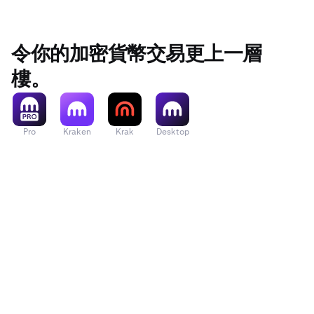
貨幣
澳元
令你的加密貨幣交易更上一層
樓。
加元
CHF
Pro
Kraken
Krak
Desktop
歐元
GBP
美元