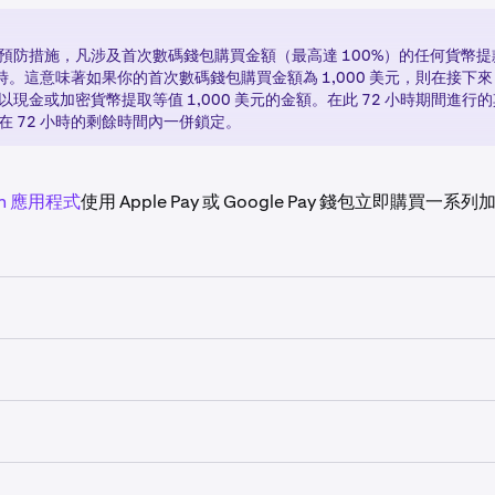
預防措施，凡涉及首次數碼錢包購買金額（最高達 100%）的任何貨幣
 小時。這意味著如果你的首次數碼錢包購買金額為 1,000 美元，則在接下來 
以現金或加密貨幣提取等值 1,000 美元的金額。在此 72 小時期間進行
在 72 小時的剩餘時間內一併鎖定。
en 應用程式
使用 Apple Pay 或 Google Pay 錢包立即購買一系
你的 Kraken 帳戶。
務取決於手機裝置/型號，以及 Apple Pay 和 Google Pay
限額是動態的，可能會隨著持續使用產品而調整。在大多數情況
ken 驗證的居住國家/地區無關。
en 的次數越多，你的限額就會增加得越多，但在某些情況下，你的
Visa 或 Mastercard，且持卡人法定姓名須與你的 Kraken
多項因素，包括但不限於：你擁有 Kraken 帳戶多久、你的付
其他卡片品牌。
，以及你的交易活動。每週重設限額，無法透過聯絡客戶支援增加限