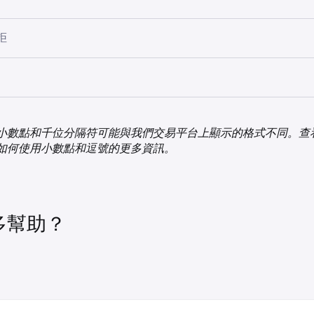
發卡銀行政策，他們可能會對現金預支或在線卡片購買收取額外
碼錢包購買限額，建議你使用不同的付款方式存款，直到每週限
費或國際交易費用與 Kraken 費用無關，並且不在我們的控制
客戶，目前僅支援扣帳卡。
先必須在 Apple Pay / Google Pay 中完成此操作。卡片連接後
幣別是由你已驗證的居住國家/地區預先決定。
拒
行購買時便能使用。
Pay
和
Google Pay
提供的支援國家/地區列表，以確認你可否使
錢包購買的可能限額範圍。請參閱你的帳戶設定頁面，以獲取適
可以使用扣帳卡進行購買，但目前不支援信用卡。
原因有很多：
aken 應用程式內進行數碼錢包購買。少數用戶可能可透過
Kraken
ple Pay，請查看其支援文章，了解如何
在 iPhone 或 iPad 添加卡片
我們計劃很快將此服務擴展到更多用戶。
費用：
未提供 Apple Pay / Google Pay 作為支付方式，請查看 Appl
ogle Pay，請觀看其影片，了解如何
添加卡片
。
幣訂單完成之前，應用程式已關閉或重新整理。
數碼錢包（即 Apple Pay 或 Google Pay）。
章以獲取疑難排解貼士：
 Kraken 應用程式上購買的逐步說明，請查看我們的支援文章
小數點和千位分隔符可能與我們交易平台上顯示的格式不同。查
銀行不允許進行加密貨幣相關交易。
額外費用，
起見，我們可能會限制每日允許的交易量。
確認
頁面顯示的
總計
價值即為 Kraken 從錢包扣除的
如何使用小數點和逗號的更多資訊。
I 連線問題。
y 文章
限額：
場波動性，代表我們無法鎖定價格。
ay 文章
因並非詳盡無疑，因此如果您的購買持續失敗，請
聯絡我們的支
都有最低購買金額。
多幫助？
間的七天滾動週期內有最高消費金額。此限制與
Visa 和 Masterc
卡已被收取費用，但你未立即收到加密貨幣資產，這筆交易將在
。
自動作廢。作廢的交易通常會在 24 小時內從你的卡片對帳單中消失
如果交易擱置時間超過預期，請聯絡你的發卡銀行（通常是透過
計入你的每日和每月資金限額。
。