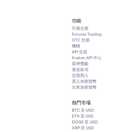
最低購買額
七日購買限額
A$14.00
功能
A$1,500 - A$7,00
孖展交易
Futures Trading
C$12.50
C$1,500 - C$6,5
OTC 交易
機構
API 交易
CHF 10.00
CHF 1,000 - CHF 
Kraken API 中心
質押獎勵
發送款項
€10.00
€1,000 - €5,000
定期買入
買入加密貨幣
£8.00
£800 - £4,000
出售加密貨幣
熱門市場
$10.00
$1,000 - $5,000
BTC 至 USD
ETH 至 USD
DOGE 至 USD
XRP 至 USD