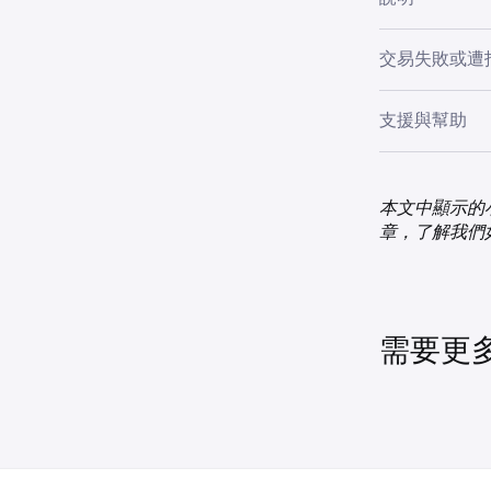
•
根據你的
到信用卡和數
•
付的銀行收
針對美國
如欲連接卡片，首
•
預設現金
交易失敗或遭
應用程式上進
請查看
Apple 
下表提供數碼
•
美國居民
卡交易失敗的
限額。
支援與幫助
•
可在 Kr
•
對於 Ap
付方式，
數碼錢包購買
•
•
如果我們的應用程式
對於 Go
在加密貨
不支援提款至
提供的支援文
•
•
有關如何在
本文中顯示的
你的發卡
•
•
無隱藏或
為了安全
程式
。
章，了解我們
•
網站或 AP
•
Apple Pa
•
數碼錢包交易
不利的市
•
Google P
此處列出的原
•
每筆交易
需要更
•
在基於時
如果你的信用
合併計算
Kraken 
銀行的政策。
•
購買金額
的電話號碼）