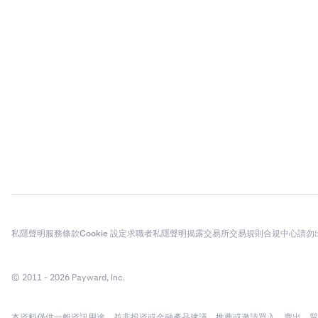
私隱聲明
服務條款
Cookie 設定
求職者私隱聲明
揭露
交易所交易規則
合規中心
請勿
© 2011 - 2026 Payward, Inc.
本資料僅供一般資訊用途，並非投資或金融產品建議、推薦或邀請買入、賣出、質押