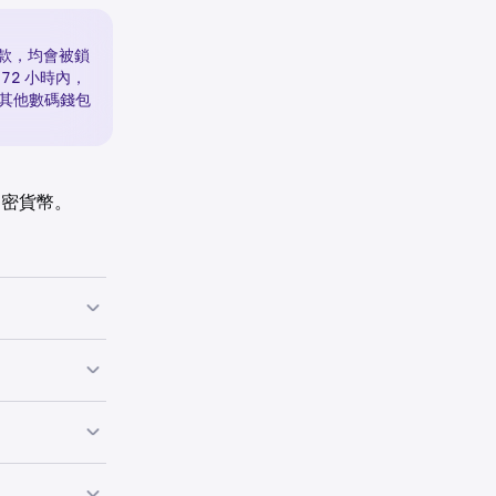
提款，均會被鎖
72 小時內，
的其他數碼錢包
列加密貨幣。
 支援的國家，這與
下，這表示你
限額可能也會降
 帳戶姓名一致。目
款方式、居住國
額。如果你達