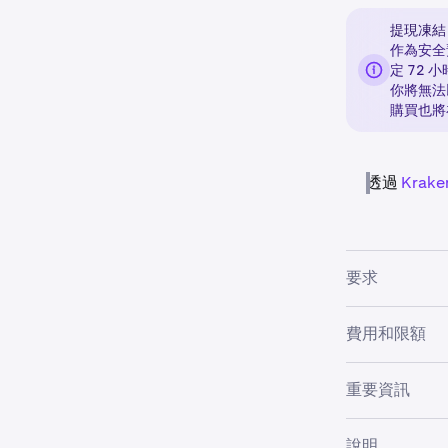
提現凍結
作為安全
定 72
你將無法
購買也將
透過
Krak
要求
費用和限額
•
必須
驗證
•
能否存取此服
數碼錢包購買
重要資訊
在 Kra
使用 Krak
•
你必須持有 
低。限額取決於
前不支援
說明
家 / 地區