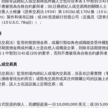
則除非該經紀人或交易商或外國人士也符合本表 1 中類別 (14) 或 
應被視為合格合約參與者；(II) 註冊經紀人或交易商的關聯人
人士根據《證券交易法 1934》第 15C(b) 或 17(h) 條（15 U.S.
78q(h)）製作和保存記錄；或 (III) 投資銀行控股公司（定義見《證券
條（15 U.S.C. 78q(i)））；
商
品交易法》監管的期貨佣金商，或履行類似角色或職能並受外國
果期貨佣金商或外國人士是自然人或獨資企業，則除非該期貨佣
 1 中類別 (14) 或 (20) 的要求，否則不應被視為合格合約參與
人或交易員
品交易法》監管的場內經紀人或場內交易員，涉及在註冊實體（
大價格發現合約而言）或豁免交易所或其任何聯屬公司的設施上
交易，該人士在該設施上定期交易；或
投資的個人，其總額超過— (I) 10,000,000 美元；或 (II) 5,00