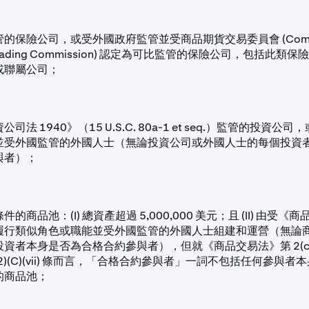
的保險公司，或受外國政府監管並受商品期貨交易委員會 (Commo
s Trading Commission) 認定為可比監管的保險公司，包括此
或聯屬公司；
司法 1940》（15 U.S.C. 80a-1 et seq.）監管的投資公
並受外國監管的外國人士（無論投資公司或外國人士的每個投資
與者）；
的商品池：(I) 總資產超過 5,000,000 美元；且 (II) 由受
履行類似角色或職能並受外國監管的外國人士組建和運營（無論
資者本身是否為合格合約參與者），但就《商品交易法》第 2(c)(2)(B
c)(2)(C)(vii) 條而言，「合格合約參與者」一詞不包括任何參與
的商品池；