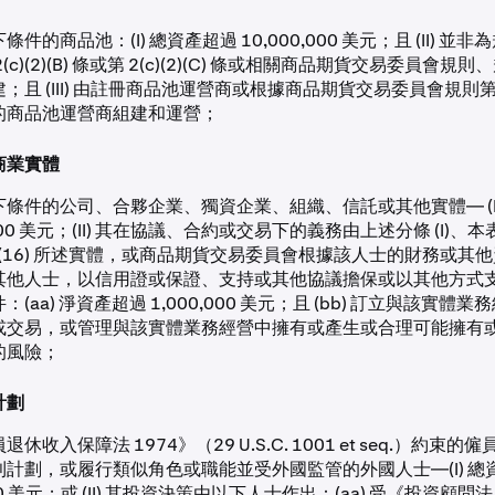
件的商品池：(I) 總資產超過 10,000,000 美元；且 (II) 並
(c)(2)(B) 條或第 2(c)(2)(C) 條或相關商品期貨交易委員會
且 (III) 由註冊商品池運營商或根據商品期貨交易委員會規則第 § 4.
的商品池運營商組建和運營；
商業實體
條件的公司、合夥企業、獨資企業、組織、信託或其他實體— (I
,000 美元；(II) 其在協議、合約或交易下的義務由上述分條 (I)、本表 
) 或 (16) 所述實體，或商品期貨交易委員會根據該人士的財務或
他人士，以信用證或保證、支持或其他協議擔保或以其他方式支持；或 
(aa) 淨資產超過 1,000,000 美元；且 (bb) 訂立與該實體
或交易，或管理與該實體業務經營中擁有或產生或合理可能擁有
的風險；
計劃
休收入保障法 1974》（29 U.S.C. 1001 et seq.）約束
計劃，或履行類似角色或職能並受外國監管的外國人士—(I) 總
000 美元；或 (II) 其投資決策由以下人士作出：(aa) 受《投資顧問法