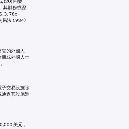
(20) 的要
士，其財務或證
C. 78o–
交易法 1934》
監管的外國人
金商或外國人士
者；
電子交易設施除
或通過其設施進
0,000 美元，