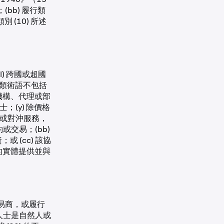
(bb) 履行類
 (10) 所述
) 跨國或超國
但此類術語不包括
體、機構、代理或部
；(y) 除價格
理或對沖服務，
交易；(bb)
或 (cc) 該協
中列出的實體提供並與
人或交易商，或履行
人士是自然人或