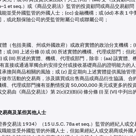
 80b–1 et seq.）或《商品交易法》監管的投資顧問或商品交易顧問；
並受外國監管的外國人士；(cc) 金融機構；或 (dd) 本表 1 中類別
司，或此類保險公司的受監管附屬公司或聯屬公司；
政府實體（包括美國、州或外國政府）或政府實體的政治分支機構；(II
或 (III) 上述分條 (I) 或 (II) 所述實體的機構、代理或部門；
I) 或 (III) 所述的實體、機構、代理或部門，除非：(aa) 該實
) 具有直接或通過單獨合約安排交付或接收基礎商品的證明能力的人士
承擔與商品相關的風險；或 (z) 是定期向上述實體提供風險管
行做市活動的交易商，涉及購買或出售商品或商品衍生協議、合約或
構、代理或部門擁有並酌情投資 50,000,000 美元或更多的投資；
易由《商品交易法》第 2(c)(2)(B)(ii) 條分條 (I) 至 (VI) 
紀交易商及某些其他人士
《證券交易法 1934》（15 U.S.C. 78a et seq.）監管的經紀
或職能並受外國監管的外國人士，但如果經紀人或交易商或外國