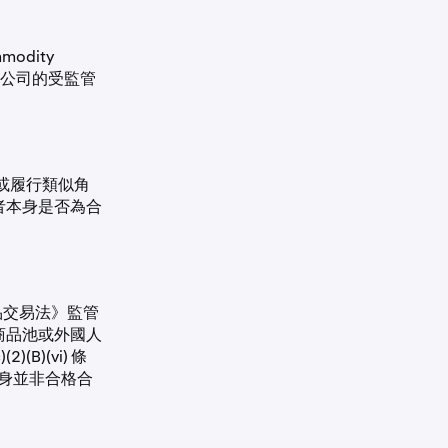
dity
類保險公司的受監管
司，或履行類似角
者本身是否為合
《商品交易法》監管
商品池或外國人
)(vi) 條
者本身並非合格合