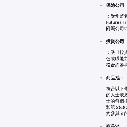
•
保險公司
：受州監管
Future
附屬公司
•
投資公司
：受《投資公
色或職能
格合約參
•
商品池：
符合以下條件
的人士或
士的每個投
和第 2(
約參與者
•
商品池