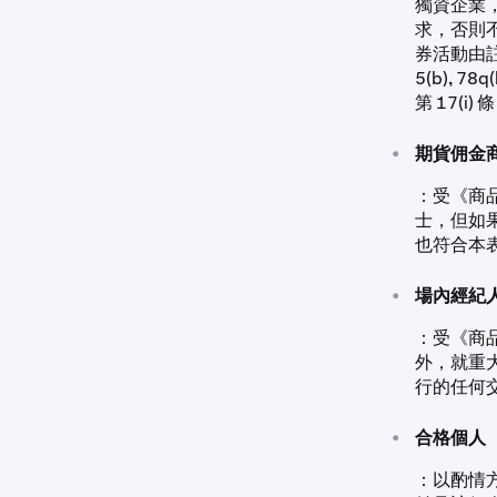
獨資企業，
求，否則不
券活動由註冊
5(b), 
第 17(i) 
•
期貨佣金
：受《商
士，但如
也符合本表
•
場內經紀
：受《商
外，就重
行的任何
•
合格個人
：以酌情方式