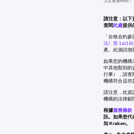
上次更新時間：
請注意：以下
查閱
此處
提供
「合格合約參與者」
法》第 1a(18)
產。此測試側
如果您的機構未
中其他類別的
行事），請查閱
機構符合這些其
請注意，此資
機構的法律顧
根據
服務條款
訊。如果您代
知 Kraken。