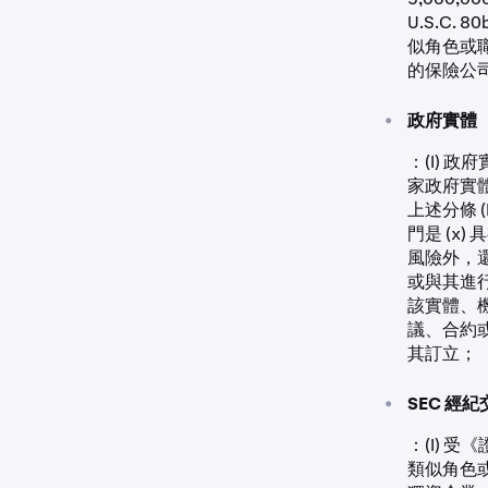
U.S.C.
似角色或職能
的保險公
•
政府實體
：(I) 
家政府實體；
上述分條 (
門是 (x
風險外，還
或與其進
該實體、機
議、合約或交
其訂立；
•
SEC 經
：(I) 受
類似角色