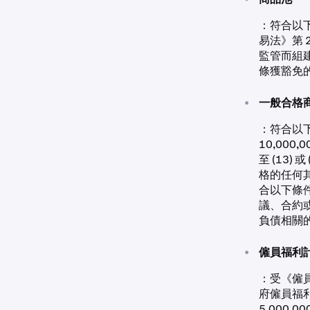
：符合以下條
易法》第 2
監管而組建；
條獲豁免
•
一般合格
：符合以下
10,000
至 (13
格的任何其
合以下條件：
議、合約
負債相關
•
僱員福利
：受《僱員退
府僱員福利
5,000,