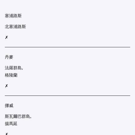
塞浦路斯
北塞浦路斯
✗
丹麥
法羅群島,
格陵蘭
✗
挪威
斯瓦爾巴群島,
揚馬延
✗