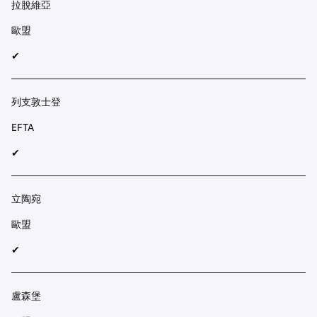
拉脫維亞
歐盟
✔︎
列支敦士登
EFTA
✔︎
立陶宛
歐盟
✔︎
盧森堡