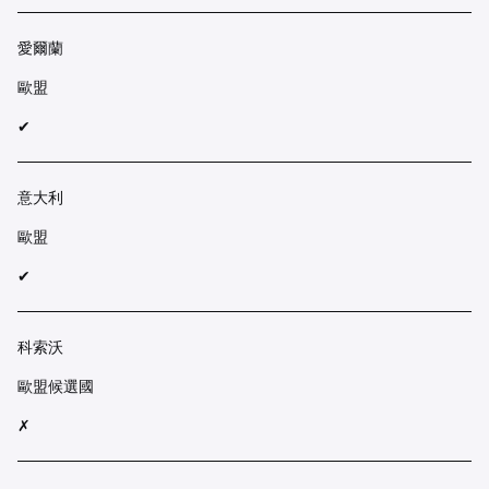
愛爾蘭
歐盟
✔︎
意大利
歐盟
✔︎
科索沃
歐盟候選國
✗