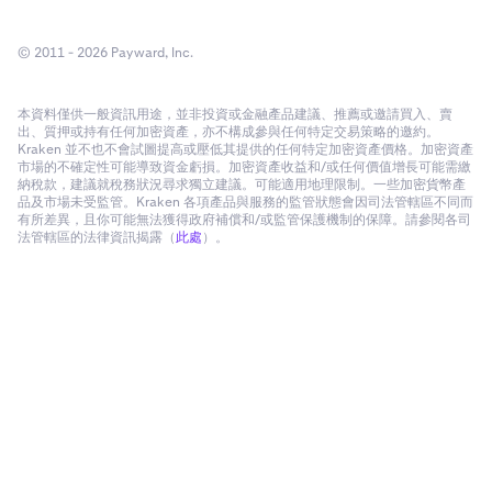
© 2011 - 2026 Payward, Inc.
本資料僅供一般資訊用途，並非投資或金融產品建議、推薦或邀請買入、賣
出、質押或持有任何加密資產，亦不構成參與任何特定交易策略的邀約。
Kraken 並不也不會試圖提高或壓低其提供的任何特定加密資產價格。加密資產
市場的不確定性可能導致資金虧損。加密資產收益和/或任何價值增長可能需繳
納稅款，建議就稅務狀況尋求獨立建議。可能適用地理限制。一些加密貨幣產
品及市場未受監管。Kraken 各項產品與服務的監管狀態會因司法管轄區不同而
有所差異，且你可能無法獲得政府補償和/或監管保護機制的保障。請參閱各司
法管轄區的法律資訊揭露（
此處
）。