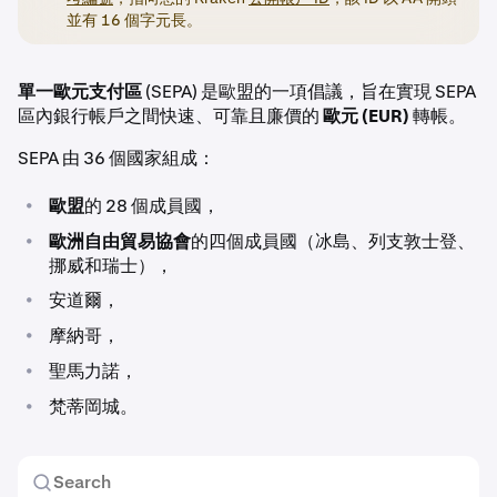
並有 16 個字元長。
單一歐元支付區
(SEPA) 是歐盟的一項倡議，旨在實現 SEPA
區內銀行帳戶之間快速、可靠且廉價的
歐元 (EUR)
轉帳。
SEPA 由 36 個國家組成：
•
歐盟
的 28 個成員國，
•
歐洲自由貿易協會
的四個成員國（冰島、列支敦士登、
挪威和瑞士），
•
安道爾，
•
摩納哥，
•
聖馬力諾，
•
梵蒂岡城。