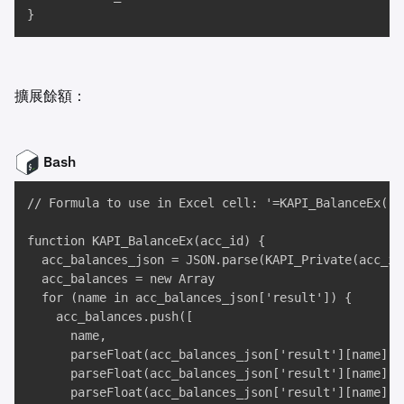
}
擴展餘額：
Bash
// Formula to use in Excel cell: '=KAPI_BalanceEx("TE
function KAPI_BalanceEx(acc_id) {

  acc_balances_json = JSON.parse(KAPI_Private(acc_id
  acc_balances = new Array

  for (name in acc_balances_json['result']) {

    acc_balances.push([

      name,

      parseFloat(acc_balances_json['result'][name]['b
      parseFloat(acc_balances_json['result'][name]['h
      parseFloat(acc_balances_json['result'][name]['