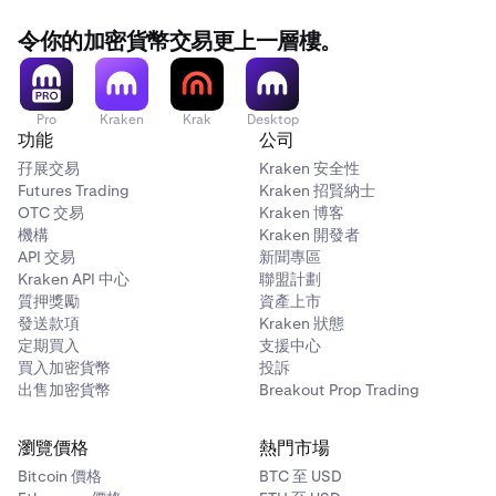
令你的加密貨幣交易更上一層樓。
Pro
Kraken
Krak
Desktop
功能
公司
孖展交易
Kraken 安全性
Futures Trading
Kraken 招賢納士
OTC 交易
Kraken 博客
機構
Kraken 開發者
API 交易
新聞專區
Kraken API 中心
聯盟計劃
質押獎勵
資產上市
發送款項
Kraken 狀態
定期買入
支援中心
買入加密貨幣
投訴
出售加密貨幣
Breakout Prop Trading
瀏覽價格
熱門市場
Bitcoin 價格
BTC 至 USD