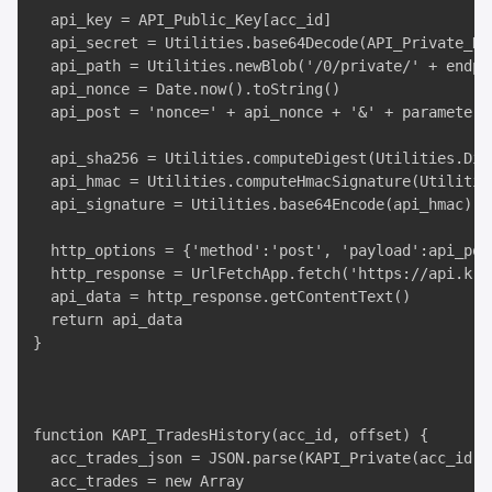
  api_key = API_Public_Key[acc_id]

  api_secret = Utilities.base64Decode(API_Private_Key
  api_path = Utilities.newBlob('/0/private/' + endpoi
  api_nonce = Date.now().toString()

  api_post = 'nonce=' + api_nonce + '&' + parameters

  api_sha256 = Utilities.computeDigest(Utilities.Dig
  api_hmac = Utilities.computeHmacSignature(Utilitie
  api_signature = Utilities.base64Encode(api_hmac)

  http_options = {'method':'post', 'payload':api_pos
  http_response = UrlFetchApp.fetch('https://api.kra
  api_data = http_response.getContentText()

  return api_data

}

function KAPI_TradesHistory(acc_id, offset) {

  acc_trades_json = JSON.parse(KAPI_Private(acc_id, 
  acc_trades = new Array
