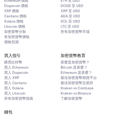
Ethereum 價格
ETH 至 USD
Dogecoin 價格
DOGE 至 USD
XRP 價格
XRP 至 USD
Cardano 價格
ADA 至 USD
Solana 價格
SOL 至 USD
Litecoin 價格
LTC 至 USD
加密貨幣分類
所有加密貨幣市場
有加密貨幣價格
價格預測
買入指引
加密貨幣教育
購買比特幣
甚麼是加密貨幣？
買入 Ethereum
Bitcoin 是甚麼？
買入 Dogecoin
Ethereum 是甚麼？
買入 XRP
最佳加密貨幣期貨平台
買入 Cardano
最佳加密貨幣交易所
買入 Solana
Kraken vs Coinbase
買入 Litecoin
Kraken vs Binance
所有加密貨幣指南
了解加密貨幣
錢包