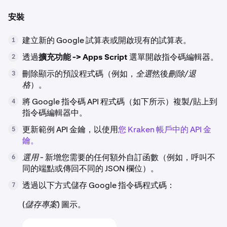
安裝
建立新的 Google 試算表或開啟現有的試算表。
1
透過
擴充功能 -> Apps Script
選單開啟指令碼編輯器。
2
刪除顯示的預設程式碼（例如，
全選
然後
刪除/退
3
格
）。
將 Google 指令碼 API 程式碼（如下所示）複製/貼上到
4
指令碼編輯器中。
更新範例 API 金鑰，以使用
您 Kraken 帳戶中的 API 金
5
鑰。
選用
- 新增您需要的任何額外自訂函數（例如，呼叫不
6
同的端點或傳回不同的 JSON 欄位）。
透過以下方式儲存 Google 指令碼程式碼：
7
(
儲存專案
) 圖示。