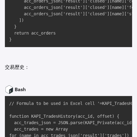
      acc_orders_json['result']['closed'][name]['cost
      acc_orders_json['result']['closed'][name]['fee'
      acc_orders_json['result']['closed'][name]['stat
    ])

  }

  return acc_orders

}
交易歷史：
Bash
// Formula to be used in Excel cell '=KAPI_TradesHist
function KAPI_TradesHistory(acc_id, offset) {

  acc_trades_json = JSON.parse(KAPI_Private(acc_id, 
  acc_trades = new Array

for (name in acc_trades_json['result']['trades']) {
