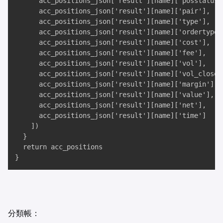
      acc_positions_json['result'][name]['posstatus']
      acc_positions_json['result'][name]['pair'], 

      acc_positions_json['result'][name]['type'], 

      acc_positions_json['result'][name]['ordertype']
      acc_positions_json['result'][name]['cost'], 

      acc_positions_json['result'][name]['fee'], 

      acc_positions_json['result'][name]['vol'], 

      acc_positions_json['result'][name]['vol_closed'
      acc_positions_json['result'][name]['margin'], 

      acc_positions_json['result'][name]['value'], 

      acc_positions_json['result'][name]['net'], 

      acc_positions_json['result'][name]['time']

    ])

  }

  return acc_positions

}
分類帳：