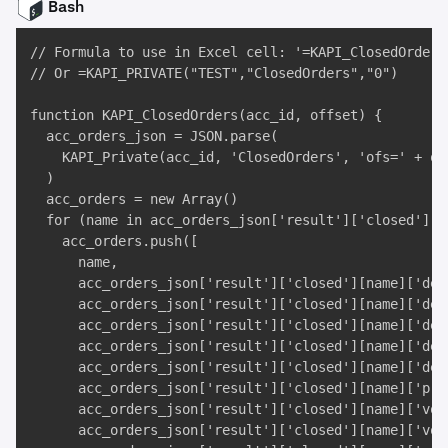
Bash
// Formula to use in Excel cell: '=KAPI_ClosedOrders(
// Or =KAPI_PRIVATE("TEST","ClosedOrders","0")

function KAPI_ClosedOrders(acc_id, offset) {

  acc_orders_json = JSON.parse(

    KAPI_Private(acc_id, 'ClosedOrders', 'ofs=' + off
  )

  acc_orders = new Array()

  for (name in acc_orders_json['result']['closed']) {
    acc_orders.push([

      name, 

      acc_orders_json['result']['closed'][name]['desc
      acc_orders_json['result']['closed'][name]['desc
      acc_orders_json['result']['closed'][name]['des
      acc_orders_json['result']['closed'][name]['desc
      acc_orders_json['result']['closed'][name]['desc
      acc_orders_json['result']['closed'][name]['pric
      acc_orders_json['result']['closed'][name]['vol'
      acc_orders_json['result']['closed'][name]['vol_