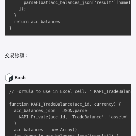
      parseFloat(acc_balances_json['result'][name]['
    ]);

  }

  return acc_balances

}
交易餘額：
Bash
// Formula to use in Excel cell: '=KAPI_TradeBalance
function KAPI_TradeBalance(acc_id, currency) {

  acc_balances_json = JSON.parse(

    KAPI_Private(acc_id, 'TradeBalance', 'asset=' + c
  )

  acc_balances = new Array()
