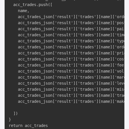
  acc_trades.push([

    name,

    acc_trades_json['result']['trades'][name]['ordert
    acc_trades_json['result']['trades'][name]['postxi
    acc_trades_json['result']['trades'][name]['pair']
    acc_trades_json['result']['trades'][name]['time']
    acc_trades_json['result']['trades'][name]['type']
    acc_trades_json['result']['trades'][name]['ordert
    acc_trades_json['result']['trades'][name]['price'
    acc_trades_json['result']['trades'][name]['cost']
    acc_trades_json['result']['trades'][name]['fee'],
    acc_trades_json['result']['trades'][name]['vol'],
    acc_trades_json['result']['trades'][name]['margin
    acc_trades_json['result']['trades'][name]['levera
    acc_trades_json['result']['trades'][name]['misc']
    acc_trades_json['result']['trades'][name]['trade_
    acc_trades_json['result']['trades'][name]['maker'
  ])

}

return acc_trades
