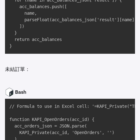
  for (name in acc_balances_json['result']) {

    acc_balances.push([

      name, 

      parseFloat(acc_balances_json['result'][name])

    ])

  }

  return acc_balances

}
未結訂單：
Bash
// Formula to use in Excel cell: '=KAPI_Private("TES
function KAPI_OpenOrders(acc_id) {

  acc_orders_json = JSON.parse(

    KAPI_Private(acc_id, 'OpenOrders', '')

  )
