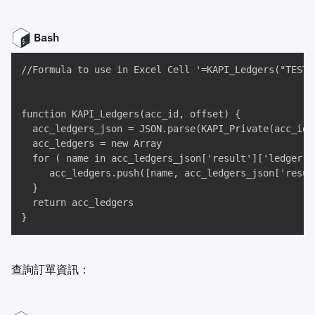
Bash
//Formula to use in Excel Cell '=KAPI_Ledgers("TEST",
function KAPI_Ledgers(acc_id, offset) {

  acc_ledgers_json = JSON.parse(KAPI_Private(acc_id,
  acc_ledgers = new Array

  for ( name in acc_ledgers_json['result']['ledger'] 
     acc_ledgers.push([name, acc_ledgers_json['resul
  }

  return acc_ledgers

}
查詢訂單資訊：