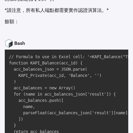
*請注意，所有私人端點都需要實作認證演算法。*
餘額：
Bash
// Formula to use in Excel cell: '=KAPI_Balance("TEST
function KAPI_Balance(acc_id) {

  acc_balances_json = JSON.parse(

    KAPI_Private(acc_id, 'Balance', '')

  )

  acc_balances = new Array()

  for (name in acc_balances_json['result']) {

    acc_balances.push([

      name, 

      parseFloat(acc_balances_json['result'][name])

    ])

  }

  return acc_balances
