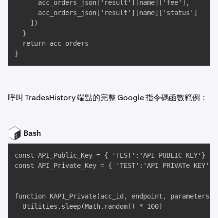
      acc_orders_json['result'][name]['fee'], 

      acc_orders_json['result'][name]['status']

    ])

  }

  return acc_orders

}
呼叫 TradesHistory 端點的完整 Google 指令碼函數範例：
Bash
const API_Public_Key = { 'TEST':'API PUBLIC KEY'}

const API_Private_Key = { 'TEST':'API PRIVATe KEY' }

function KAPI_Private(acc_id, endpoint, parameters) {
  Utilities.sleep(Math.random() * 100)
