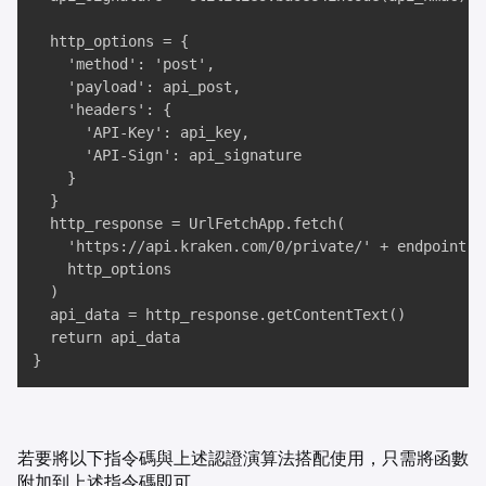
  http_options = {

    'method': 'post', 

    'payload': api_post, 

    'headers': {

      'API-Key': api_key, 

      'API-Sign': api_signature

    }

  }

  http_response = UrlFetchApp.fetch(

    'https://api.kraken.com/0/private/' + endpoint, 

    http_options

  )

  api_data = http_response.getContentText()

  return api_data

}
若要將以下指令碼與上述認證演算法搭配使用，只需將函數
附加到上述指令碼即可。