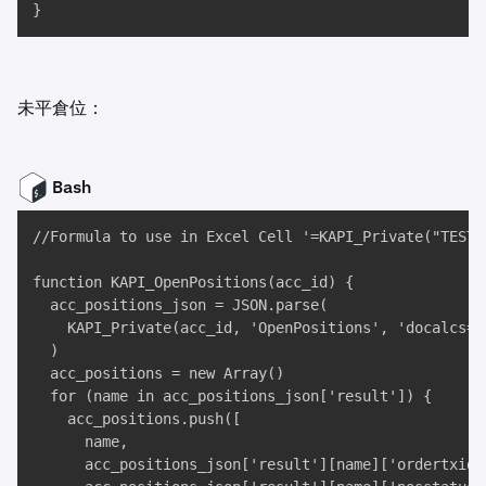
}
未平倉位：
Bash
//Formula to use in Excel Cell '=KAPI_Private("TEST"
function KAPI_OpenPositions(acc_id) {

  acc_positions_json = JSON.parse(

    KAPI_Private(acc_id, 'OpenPositions', 'docalcs=tr
  )

  acc_positions = new Array()

  for (name in acc_positions_json['result']) {

    acc_positions.push([

      name, 

      acc_positions_json['result'][name]['ordertxid']