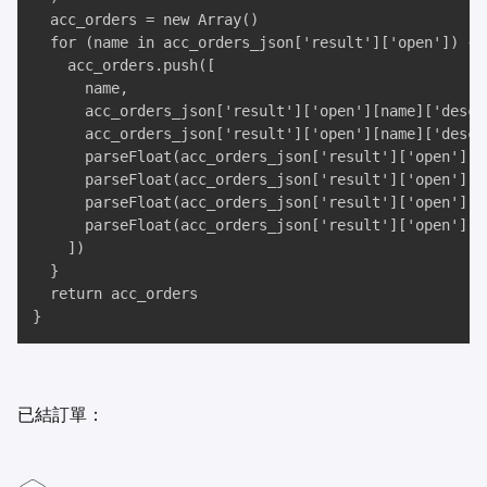
  acc_orders = new Array()

  for (name in acc_orders_json['result']['open']) {

    acc_orders.push([

      name, 

      acc_orders_json['result']['open'][name]['descr'
      acc_orders_json['result']['open'][name]['descr'
      parseFloat(acc_orders_json['result']['open'][n
      parseFloat(acc_orders_json['result']['open'][na
      parseFloat(acc_orders_json['result']['open'][n
      parseFloat(acc_orders_json['result']['open'][na
    ])

  }

  return acc_orders

}
已結訂單：