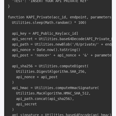
  'TEST': 'INSERT YOUR API PRIVATE KEY' 

}

function KAPI_Private(acc_id, endpoint, parameters) {
  Utilities.sleep(Math.random() * 100)

  api_key = API_Public_Key[acc_id]

  api_secret = Utilities.base64Decode(API_Private_Key
  api_path = Utilities.newBlob('/0/private/' + endpoi
  api_nonce = Date.now().toString()

  api_post = 'nonce=' + api_nonce + '&' + parameters

  api_sha256 = Utilities.computeDigest(

    Utilities.DigestAlgorithm.SHA_256, 

    api_nonce + api_post

  )

  api_hmac = Utilities.computeHmacSignature(

    Utilities.MacAlgorithm.HMAC_SHA_512, 

    api_path.concat(api_sha256), 

    api_secret

  )

  api_signature = Utilities.base64Encode(api_hmac)
