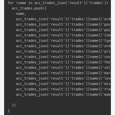
for (name in acc_trades_json['result']['trades']) {

  acc_trades.push([

    name,

    acc_trades_json['result']['trades'][name]['ordert
    acc_trades_json['result']['trades'][name]['postxi
    acc_trades_json['result']['trades'][name]['pair']
    acc_trades_json['result']['trades'][name]['time']
    acc_trades_json['result']['trades'][name]['type']
    acc_trades_json['result']['trades'][name]['ordert
    acc_trades_json['result']['trades'][name]['price'
    acc_trades_json['result']['trades'][name]['cost']
    acc_trades_json['result']['trades'][name]['fee'],
    acc_trades_json['result']['trades'][name]['vol'],
    acc_trades_json['result']['trades'][name]['margin
    acc_trades_json['result']['trades'][name]['levera
    acc_trades_json['result']['trades'][name]['misc']
    acc_trades_json['result']['trades'][name]['trade_
    acc_trades_json['result']['trades'][name]['maker'
  ])

}
