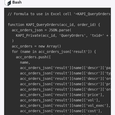
Bash
// Formula to use in Excel cell '=KAPI_QueryOrders("
function KAPI_QueryOrders(acc_id, order_id) {

  acc_orders_json = JSON.parse(

    KAPI_Private(acc_id, 'QueryOrders', 'txid=' + ord
  )

  acc_orders = new Array()

  for (name in acc_orders_json['result']) {

    acc_orders.push([

      name, 

      acc_orders_json['result'][name]['descr']['pair'
      acc_orders_json['result'][name]['descr']['type'
      acc_orders_json['result'][name]['descr']['order
      acc_orders_json['result'][name]['descr']['price
      acc_orders_json['result'][name]['descr']['order
      acc_orders_json['result'][name]['price'], 

      acc_orders_json['result'][name]['vol'], 

      acc_orders_json['result'][name]['vol_exec'], 

      acc_orders_json['result'][name]['cost'], 
