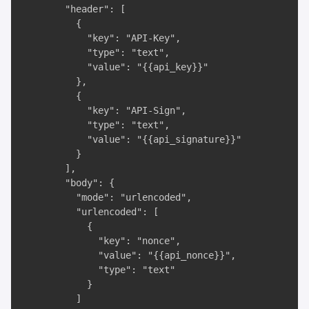
        "header": [

          {

            "key": "API-Key",

            "type": "text",

            "value": "{{api_key}}"

          },

          {

            "key": "API-Sign",

            "type": "text",

            "value": "{{api_signature}}"

          }

        ],

        "body": {

          "mode": "urlencoded",

          "urlencoded": [

            {

              "key": "nonce",

              "value": "{{api_nonce}}",

              "type": "text"

            }

          ]
