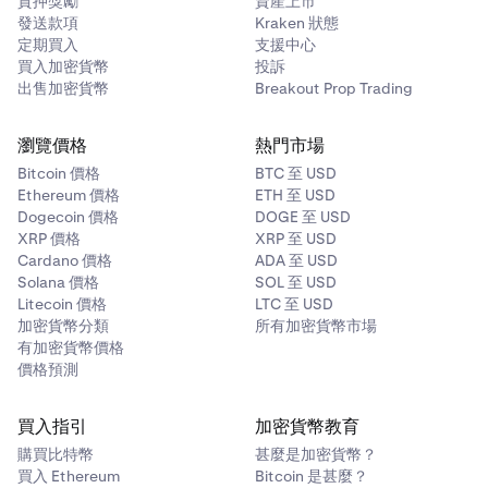
質押獎勵
資產上市
發送款項
Kraken 狀態
定期買入
支援中心
買入加密貨幣
投訴
出售加密貨幣
Breakout Prop Trading
瀏覽價格
熱門市場
Bitcoin 價格
BTC 至 USD
Ethereum 價格
ETH 至 USD
Dogecoin 價格
DOGE 至 USD
XRP 價格
XRP 至 USD
Cardano 價格
ADA 至 USD
Solana 價格
SOL 至 USD
Litecoin 價格
LTC 至 USD
加密貨幣分類
所有加密貨幣市場
有加密貨幣價格
價格預測
買入指引
加密貨幣教育
購買比特幣
甚麼是加密貨幣？
買入 Ethereum
Bitcoin 是甚麼？