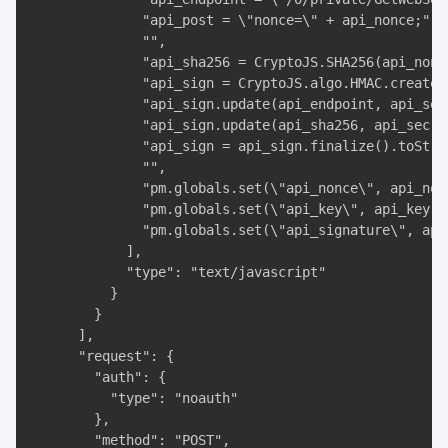
              "api_post = \"nonce=\" + api_nonce;",

              "",

              "api_sha256 = CryptoJS.SHA256(api_nonce
              "api_sign = CryptoJS.algo.HMAC.create(
              "api_sign.update(api_endpoint, api_secr
              "api_sign.update(api_sha256, api_secret
              "api_sign = api_sign.finalize().toStri
              "",

              "pm.globals.set(\"api_nonce\", api_nonc
              "pm.globals.set(\"api_key\", api_key);"
              "pm.globals.set(\"api_signature\", api_
            ],

            "type": "text/javascript"

          }

        }

      ],

      "request": {

        "auth": {

          "type": "noauth"

        },

        "method": "POST",
