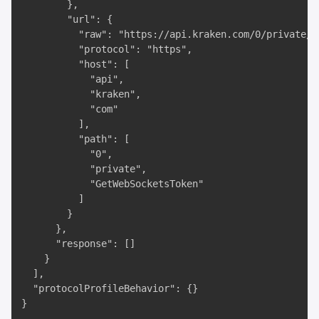
        },

        "url": {

          "raw": "https://api.kraken.com/0/private/G
          "protocol": "https",

          "host": [

            "api",

            "kraken",

            "com"

          ],

          "path": [

            "0",

            "private",

            "GetWebSocketsToken"

          ]

        }

      },

      "response": []

    }

  ],

  "protocolProfileBehavior": {}

}