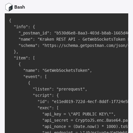
Bash
{

  "info": {

    "_postman_id": "b530d6e8-8aa3-403d-b8ab-1665d4606
    "name": "Kraken REST API - GetWebSocketsToken End
    "schema": "https://schema.getpostman.com/json/co
  },

  "item": [

    {

      "name": "GetWebSocketsToken",

      "event": [

        {

          "listen": "prerequest",

          "script": {

            "id": "e11ed019-722d-4ecf-8ddf-1f724e5b1a
            "exec": [

              "api_key = \"API PUBLIC KEY\"",

              "api_secret = CryptoJS.enc.Base64.pars
              "api_nonce = (Date.now() * 1000).toStri
              "api_endpoint = \"/0/private/GetWebSock