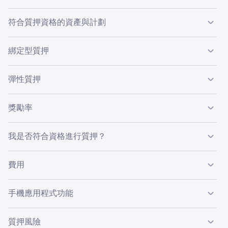
除我們
服務條款
中列明的其他要求外：
透過一般名為
「質押」
的流程，質押會利用區塊鏈
權益證明
1.在你的裝置上下載並安裝 2FA 應用程式。您須擁有已完成
符合質押資格的資產與計劃
協議
來生成獎勵。
驗證
的
Kraken 帳戶
。
Kraken 的鏈上質押效益，對比在其他平台上質押：
綁定型質押
2.為你的衍生品提供資金。
若您是受限制地區的居民或公
✓ 即刻開始賺取獎勵，無需等待或綁定期
民，則不得使用鏈上質押服務
。
Kraken 為部分資產（如 DOT 及 ATOM）的質押提供鏈上綁
彈性質押
定型方案。通常會在每個支付間隔中向你的質押餘額支付質
✓ 業內回報最高之一
透過 Babylon 質押 Bitcoin (BTC)
押獎勵。如果你選擇綁定型質押，在你解除股份後，你的資
免責聲明
彈性質押可讓你隨時取消質押資產，而不需受到解綁期限
：Kraken 並非銀行或其他存款機構。您的 Kraken
✓ 只需點按幾下，即可從 Kraken 餘額中抵押你的資產
獎勵率
產需等待一段時間，才能用於其他用途。等待時間（即鏈上
✅
帳戶並非存款帳戶或銀行帳戶。鏈上質押計劃並非存款或銀
制。這可讓你在解除質押後立即存取資產，以供其他用途使
解除綁定期）最短為 3 天，具體時長視資產而定。
行計劃。您的 Kraken 帳戶及已質押資產均不受任何損失保
✓ 使用彈性條款時可立即取消質押
用。
✅
質押獎勵每週派發一次。
因平台升級，派發時間可能略有差
我是否符合資格進行質押？
險保障，亦不受美國聯邦存款保險公司 (FDIC)、證券投資者
透過綁定型質押服務持有資產期間，
相關資產將無法用於交
異。
Kraken 提供兩種類型的質押產品：綁定型與彈性。
質押也會影響你的孖展交易淨額。質押彈性產品將從你的交
保護公司 (SIPC) 或全球任何同類機構的保護。建議您自行
易，亦不能轉帳至 Kraken 以外的外部帳戶。
易和淨值餘額中移除產品。你的淨值餘額會影響你進行孖展
了解參與鏈上質押計劃可能產生的任何法律或稅務影響。
你可
在此
找到地區限制。若帳戶未顯示質押選項，則你可能
每種資產將按其各自的年化收益率 (APY) 累積獎勵。每項資
BNB (BNB)
費用
交易的免費孖展和孖展等級。
質押也會影響你的孖展交易淨值（如有）。質押綁定型產品
Kraken 對您所承擔的任何相關後果概不負責。
不符合資格。
產的獎勵率有所不同。只有在獎勵大於最低的小數位精度時
會從你的交易和淨值餘額中移除相關產品。你的淨值餘額會
✅
才會發放獎勵。
目前，質押或取消質押均不收取交易費。Kraken 將基於你
如需進一步了解
，請參閱我們的
服務條款}。
影響你進行孖展交易的免費孖展和孖展等級。
自動賺取計劃
手機應用程式功能
從網絡獲得的獎勵，收取目標佣金。
✅
所有已獲得的獎勵都會顯示在
賺取
頁面的總獎勵欄中。
自動賺取計劃讓你能夠透過帳戶中所有符合條件的資產賺取
加密貨幣收益。你的資產將產生每週獎勵，且會隨時間累
你可以在
Kraken Pro
行動應用程式
上使用綁定型和彈性質
質押風險
解除質押後，設有解除綁定期的資產將停止賺取獎勵，直