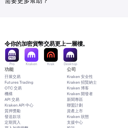
需要更多幫助？
✅
某些罕見情況下所產生。如需完整的情況清單，請參閱我們
一級
$1M-$5M
20%
的
服務條款
。
✅
你保有質押的每一項合格資產的所有權，而此類資產在質押
一級
$5M-$50M
10%
期間仍屬你的財產。但是，如果你想要使用我們的綁定型質
Ethereum (ETH)
押選項取消質押你已質押的資產，你可能會受到解綁期所
限。
一級
$50M-$100M
5%
✅
令你的加密貨幣交易更上一層樓。
-
第 5 級
$100M+
0%
Pro
Kraken
Krak
Desktop
功能
公司
Ethereum 再質押 (ETH)*
示例：
孖展交易
Kraken 安全性
如果你在持有
80 ETH
及
1,000 SOL
（參考綜合資產價值
✅
Futures Trading
Kraken 招賢納士
$150 萬
的支付額），你的總餘額將會使你落入
20% 的費
OTC 交易
Kraken 博客
-
用等級
當中。假設當週你
賺得 0.08 ETH 和 1.0 SOL
的網絡
機構
Kraken 開發者
獎勵（支付額價值約為
$1,450
），Kraken 保留
每項資產
API 交易
新聞專區
Kraken API 中心
聯盟計劃
的 20% 獎勵、
0.016 ETH
和
0.2 SOL
（總價值
$290
），
Flow (FLOW)
質押獎勵
資產上市
而你則獲得
0.064 ETH
和
0.8 SOL
（總價值
$1,160
）。
發送款項
Kraken 狀態
✅
定期買入
支援中心
彈性質押與自動賺取佣金：