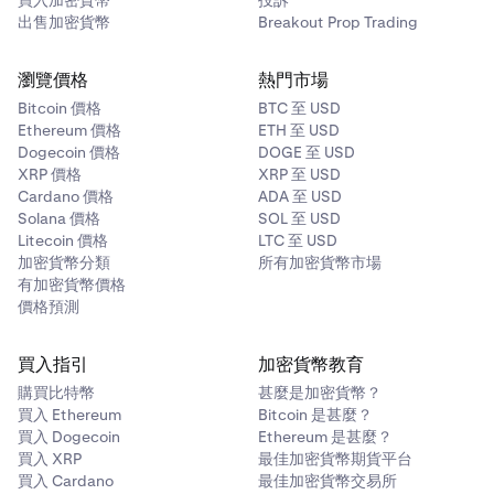
買入加密貨幣
投訴
✅
出售加密貨幣
Breakout Prop Trading
Kraken 就透過彈性質押和
自動賺取
計劃所獲得的獎勵收取
30% 的佣金。
瀏覽價格
熱門市場
The Graph (GRT)
若資產受解綁期所限，你最高可獲得 50% 的資產報酬
Bitcoin 價格
BTC 至 USD
✅
（Kraken 收取的佣金較少），剩餘的部分則因流動性目的
Ethereum 價格
ETH 至 USD
而保持取消質押。針對如 Cardano (ADA)、Mina (MINA) 和
Dogecoin 價格
DOGE 至 USD
✅
Bittenor (TAO) 等特定資產，佣金以上述綁定型質押佣金為
XRP 價格
XRP 至 USD
基礎。
Cardano 價格
ADA 至 USD
Solana 價格
SOL 至 USD
Hyperliquid (HYPE)
app 內顯示的年化收益率 (APY) 為估算數值，不含 Kraken
Litecoin 價格
LTC 至 USD
佣金。如欲了解更多資訊，請參閱我們的
服務條款
。
加密貨幣分類
所有加密貨幣市場
✅
有加密貨幣價格
價格預測
✅
買入指引
加密貨幣教育
Injective (INJ)
購買比特幣
甚麼是加密貨幣？
買入 Ethereum
Bitcoin 是甚麼？
✅
買入 Dogecoin
Ethereum 是甚麼？
買入 XRP
最佳加密貨幣期貨平台
✅
買入 Cardano
最佳加密貨幣交易所