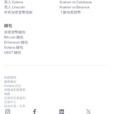
買入 Solana
Kraken vs Coinbase
買入 Litecoin
Kraken vs Binance
Kava (KAVA)
所有加密貨幣指南
了解加密貨幣
✅
錢包
✅
加密貨幣錢包
Bitcoin 錢包
Ethereum 錢包
Kusama (KSM)
Solana 錢包
USDT 錢包
✅
✅
私隱聲明
Near Protocol (NEAR)
服務條款
Cookie 設定
✅
求職者私隱聲明
揭露
✅
交易所交易規則
合規中心
請勿出售／分享
Polygon (POL)