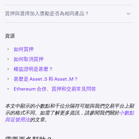
積。
押。
Kraken 應用程式
僅提供綁定型和自動賺取功能。
上方所示年化收益率 (APY) 為估算數值，反映您所持資產
至解除綁定期結束為止。
Cardano (ADA)
解除質押後，具有解除綁定期的資產將停止累積獎勵，直
（未扣除佣金前）
可賺取的獎勵，並以過去一段時間的平均
至解除綁定期結束為止。
進行質押並非全無風險。投資者應瞭解下列風險。
若要使用「自動賺取」，你只需要啟用此功能，它就會套用
質押與選擇加入獎勵是否為相同產品？
-
質押獎勵為計算基礎。如適用驗證者佣金，所示年化收益率
到你帳戶中所有合格資產當中。啟動自動賺取後，Kraken
(APY) 為扣除該等佣金後的數值。
質押年化報酬率採用標準會計公式計算：APY = (1 + APR /
將自動分配你合資格的資產並管理整個流程，無需你採取任
✅
否。雖然我們的客戶介面設計類似，但質押與選擇加入獎勵
•
如果你選擇取消質押適用解綁期的資產，你的資產將無
n-1
n)
，其中 n 為以每週獎勵派發為基礎的每年結算期數。
質押年化收益率 (APY) 採用標準會計公式計算：APY = (1 +
何進一步的行動。
綁定型質押
佣金
：
是不同的產品。質押透過 Tezos 等權益證明（PoS）協議，
資源
法提款或交易，直到解綁期到期為止，且你亦在解綁期
n-1
APR / n)
，其中 n 為每年資金週期數，以每週派發為基
將資產用於鏈上運作。「選擇加入獎勵」對資產的使用詳見
間無法繼續累積獎勵。由於市場波動，質押資產的市價
準。
「自動賺取」中啟用的資產會納入彈性質押計劃當中，可供
Cosmos (ATOM)
綁定型質押佣金是以你在所有綁定型質押資產的總餘額為基
我們的
•
服務條款
。質押與選擇加入獎勵都有 3 個可用的計
如何質押
可能會在解綁期到期時大幅增加或減少。
交易（包括 Kraken Pro 上的即期交易和孖展交易）或隨時
礎，再加上你在 Cardano (ADA)、Mina 協定 (MINA) 和
劃：綁定型、彈性及自動賺取。
✅
提款。請閱讀我們的
在 Kraken 上自動賺取概覽
頁面，瞭解
•
•
我們不保證你會獲得任何獎勵。區塊鏈協定和網絡行為
如何取消質押
*
此類資產無鏈上解除綁定期。
Bittenstor (TAO) 中的彈性質押餘額。你的總餘額中包含了
更多資訊。
的變化可能會影響獎勵。未來的獎勵可能少於歷史獎
✅
綁定型和 / 或已綁定的資產（主動賺取獎勵）。不包含解綁
•
權益證明是甚麼？
**
自 Shapella 升級起，獎勵將以未質押 ETH 形式存入您的
勵，甚至降至零。
和退出佇列的資產。
•
帳戶，完全解鎖，可隨時質押、交易或提領。Kraken 將繼
甚麼是 Asset .S 和 Asset .M？
•
質押服務容易受到黑客攻擊，亦可因惡意動作或技術錯
續每週按浮動利率派發獎勵，利率反映鏈上實際收益扣除手
你的費用等級是在每週獎勵發放時計算。這表示如果市場條
•
波卡 (DOT)
Ethereum 合併、質押和交易常見問答
誤觸發稱為「資產罰沒」的事件，進而導致資金及後續
續費後的金額。獎勵會因 Ethereum 協定規則而有所不同。
件在支付日期有所變動，你的費用等級可能會改變。
回報損失。
ETH 質押獎勵將自動複投並計入您的質押餘額。
✅
本文中顯示的小數點和千位分隔符可能與我們交易平台上顯
你保有質押的每一項合格資產的所有權，而此類資產在質押
✅
請查看各地區的適用限制。
示的格式不同。如需了解更多資訊，請參閱我們關於
小數點
等級
資產管理 (AUM)
利率
期間仍屬你的財產。
與逗號用法
的文章。
我們將就你的任何罰沒或未支付的質押獎勵提供補償，除非
Dymension (DYM)
一級
$0-1M
25%
未付款結果由你的行動、網絡維護、錯誤、黑客入侵或其他