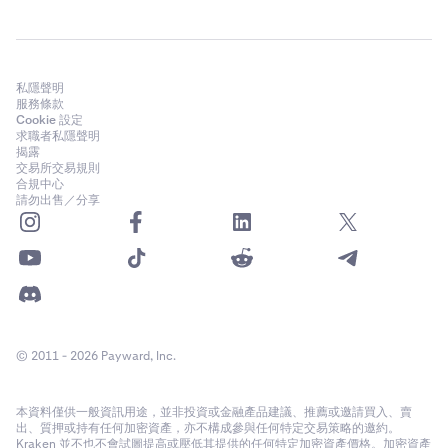
私隱聲明
服務條款
Cookie 設定
求職者私隱聲明
揭露
交易所交易規則
合規中心
請勿出售／分享
© 2011 - 2026 Payward, Inc.
本資料僅供一般資訊用途，並非投資或金融產品建議、推薦或邀請買入、賣
出、質押或持有任何加密資產，亦不構成參與任何特定交易策略的邀約。
Kraken 並不也不會試圖提高或壓低其提供的任何特定加密資產價格。加密資產