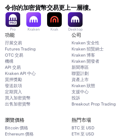
令你的加密貨幣交易更上一層樓。
Pro
Kraken
Krak
Desktop
功能
公司
孖展交易
Kraken 安全性
Futures Trading
Kraken 招賢納士
OTC 交易
Kraken 博客
機構
Kraken 開發者
API 交易
新聞專區
Kraken API 中心
聯盟計劃
質押獎勵
資產上市
發送款項
Kraken 狀態
定期買入
支援中心
買入加密貨幣
投訴
出售加密貨幣
Breakout Prop Trading
瀏覽價格
熱門市場
Bitcoin 價格
BTC 至 USD
Ethereum 價格
ETH 至 USD