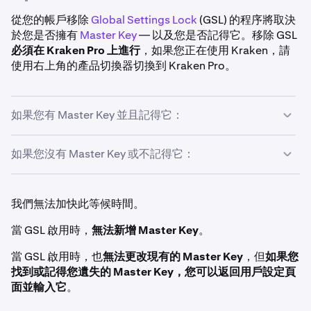
從您的帳戶移除
Global Settings Lock
(GSL) 的程序將取決
於您是否擁有
Master Key
— 以及您是否記得它。移除 GSL
必須在 Kraken Pro 上進行
，如果您正在使用 Kraken，請
使用右上角的產品切換器切換到 Kraken Pro。
如果您有 Master Key 並且記得它：
如果您沒有 Master Key 或不記得它：
登入您在 Kraken Pro 上的 Kraken 帳戶
。
1
點擊頁面右上角的
個人檔案圖示
。
2
登入您在 Kraken Pro 上的 Kraken 帳戶
。
1
我們無法加快此等候時間。
您的用戶設定頁面頂部將顯示一個橫幅。點擊橫幅右側
3
的
停用 GSL
。
點擊頁面右上角的
個人檔案圖示
。
2
當 GSL 啟用時，
無法新增 Master Key
。
您的用戶設定頁面頂部將顯示一個橫幅。點擊橫幅右側
3
最後，點擊
立即解鎖
，然後使用您的 Master Key 立即
4
當 GSL 啟用時，也
無法更改現有的 Master Key
，但
如果您
的
停用 GSL
。
移除 GSL。
找到或記得您遺失的 Master Key，您可以返回用戶設定頁
面並輸入它
。
這將啟動移除計時器，並讓您選擇立即輸入 Master
4
Key 解鎖 GSL。剩餘時間和確切移除時間將顯示，以方