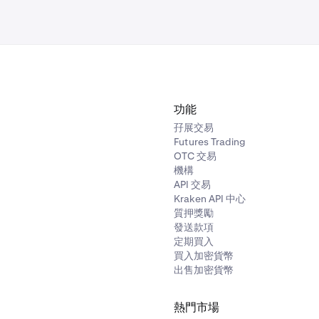
功能
孖展交易
Futures Trading
OTC 交易
機構
API 交易
Kraken API 中心
質押獎勵
發送款項
定期買入
買入加密貨幣
出售加密貨幣
熱門市場