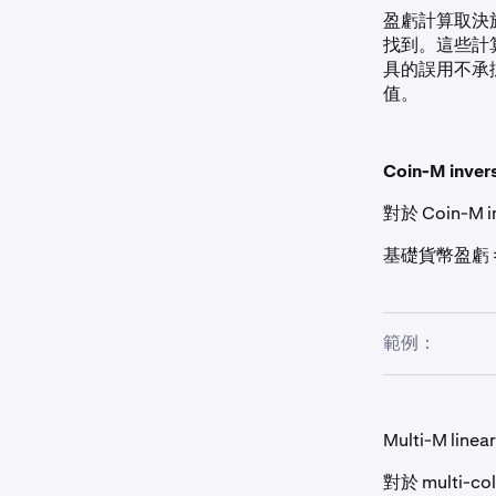
盈虧計算取決於
找到。這些計算器
具的誤用不承
值。
Coin-M invers
對於 Coin-M
基礎貨幣盈虧 = ( 1 /
範例：
交易需要將 Ether
以每 ETH 2500
Multi-M linear
以每 ETH 2800
對於 multi-c