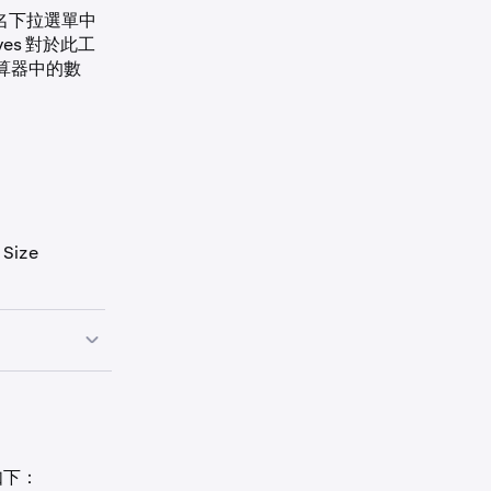
戶名下拉選單中
es 對於此工
算器中的數
：
 Size
式如下：