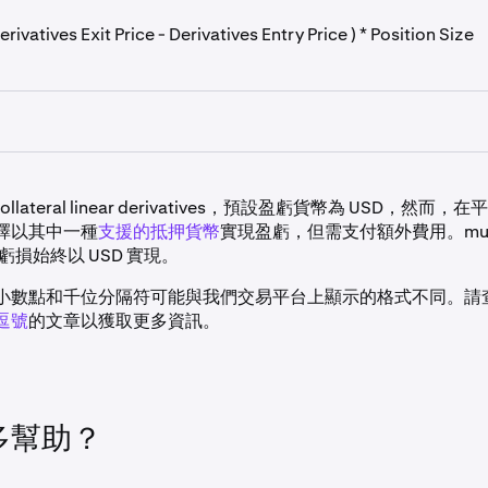
0 - 1 / 2800 ) * 10,000 = 0.42857 ETH
ivatives Exit Price - Derivatives Entry Price ) * Position Size
抵押貨幣存入 Multi-Collateral 保證金錢包
-collateral linear derivatives，預設盈虧貨幣為 USD，然
00 USD 買入 5 份 BTC derivatives
擇以其中一種
支援的抵押貨幣
實現盈虧，但需支付額外費用。multi-c
00 USD 賣出 5 份 BTC derivatives
es 的虧損始終以 USD 實現。
- 35,000) * 5 BTC = 25,000 USD
小數點和千位分隔符可能與我們交易平台上顯示的格式不同。請
逗號
的文章以獲取更多資訊。
多幫助？