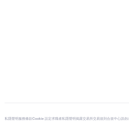
私隱聲明
服務條款
Cookie 設定
求職者私隱聲明
揭露
交易所交易規則
合規中心
請勿