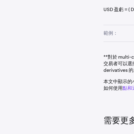
盈虧為 ( 1 / 250
USD 盈虧 = ( Der
範例：
交易需要將支援的
**對於 multi
以每 BTC 35,0
交易者可以選
以每 BTC 40,0
derivativ
盈虧為 (40,000 
本文中顯示的
如何使用
點和
需要更