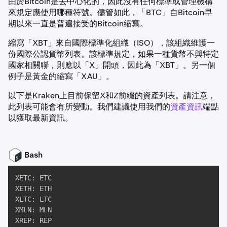
由於Bitcoin是去中心化的，因此沒有任何標準或管理機構
來規定應使用哪種符號。儘管如此，「BTC」自Bitcoin早
期以來一直是普遍接受的Bitcoin縮寫。
縮寫「XBT」來自國際標準化組織（ISO），該組織維護一
份國際公認貨幣列表。該標準規定，如果一種貨幣不與特定
國家相關聯，則應以「X」開頭，因此為「XBT」。另一個
例子是黃金的縮寫「XAU」。
以下是Kraken上目前保留X和Z前綴的資產列表。請注意，
此列表可能會有所變動。我們建議使用我們的
資產資訊
端點
以獲取最新資訊。
Bash
XETC: ETC

XETH: ETH

XLTC: LTC

XMLN: MLN

XREP: REP
