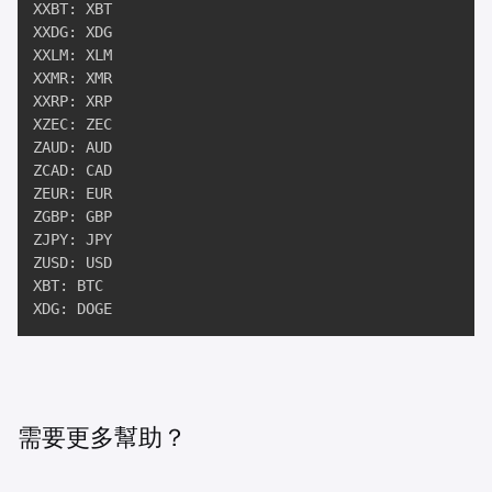
XXBT: XBT

XXDG: XDG

XXLM: XLM

XXMR: XMR

XXRP: XRP

XZEC: ZEC

ZAUD: AUD

ZCAD: CAD

ZEUR: EUR

ZGBP: GBP

ZJPY: JPY

ZUSD: USD

XBT: BTC

XDG: DOGE
需要更多幫助？