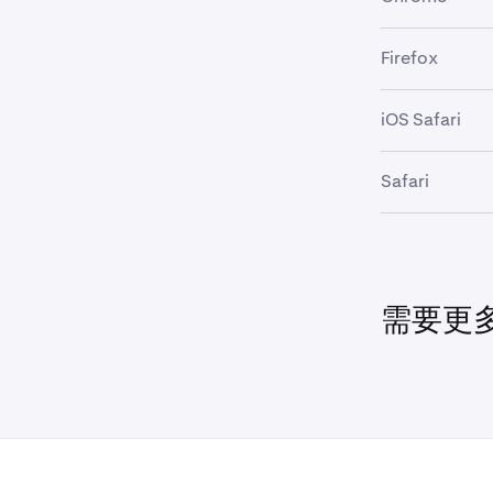
•
如何更新 An
如果在一個應用
請確保瀏
3
為。此行為是因
覽器均預
Firefox
•
此，在調整每個
如何使用
請嘗試以下步驟：1
嘗試
不同
4
•
如何清除快取
Kraken Cl
Microsoft
iOS Safari
•
如何使用
•
可以在此處找
如何更新C
重新啟動
5
•
如何清除快取和 
如何清除快取
Safari
•
嘗試
不同
6
如何使用
•
如何更新Fir
•
•
嘗試
不同
7
如何清除快取
如何清除快取
的帳戶面
•
如何使用
•
如何清除快取
•
如何更新Sa
需要更