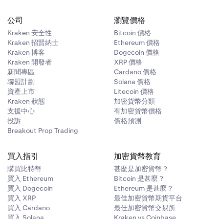
公司
瀏覽價格
Kraken 安全性
Bitcoin 價格
Kraken 招賢納士
Ethereum 價格
Kraken 博客
Dogecoin 價格
Kraken 開發者
XRP 價格
新聞專區
Cardano 價格
聯盟計劃
Solana 價格
資產上市
Litecoin 價格
Kraken 狀態
加密貨幣分類
支援中心
有加密貨幣價格
投訴
價格預測
Breakout Prop Trading
買入指引
加密貨幣教育
購買比特幣
甚麼是加密貨幣？
買入 Ethereum
Bitcoin 是甚麼？
買入 Dogecoin
Ethereum 是甚麼？
買入 XRP
最佳加密貨幣期貨平台
買入 Cardano
最佳加密貨幣交易所
買入 Solana
Kraken vs Coinbase