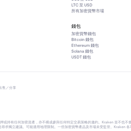
LTC 至 USD
所有加密貨幣市場
錢包
加密貨幣錢包
Bitcoin 錢包
Ethereum 錢包
Solana 錢包
USDT 錢包
出售／分享
或持有任何加密資產，亦不構成參與任何特定交易策略的邀約。Kraken 並不也
尋求獨立建議。可能適用地理限制。一些加密貨幣產品及市場未受監管。Kraken 