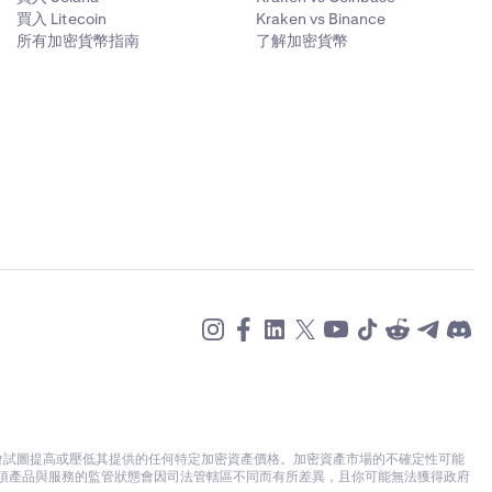
買入 Litecoin
Kraken vs Binance
所有加密貨幣指南
了解加密貨幣
不會試圖提高或壓低其提供的任何特定加密資產價格。加密資產市場的不確定性可能
各項產品與服務的監管狀態會因司法管轄區不同而有所差異，且你可能無法獲得政府