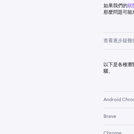
如果我們的
狀
那麼問題可能
查看逐步疑難
請嘗試瀏
1
以下是各種瀏覽
充程式，
驟。
如果此方
加以刪除
警告
Android Chr
刪除
Brave
•
如何使用
請確保瀏
2
Chrome
•
如何清除快取
在切換不同 Kr
其他瀏覽
Chrome