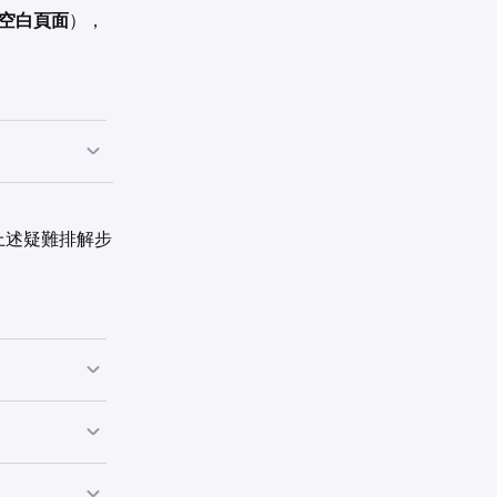
空白頁面
），
ookie 和擴
上述疑難排解步
請從
所有時間
除。
ave、
過 6 個月。儘管
ken Pro
），
正常使用。