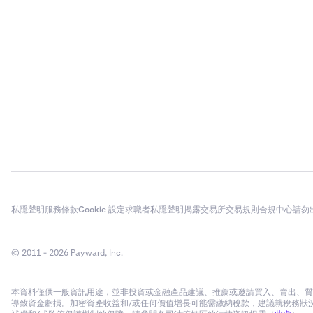
私隱聲明
服務條款
Cookie 設定
求職者私隱聲明
揭露
交易所交易規則
合規中心
請勿
© 2011 - 2026 Payward, Inc.
本資料僅供一般資訊用途，並非投資或金融產品建議、推薦或邀請買入、賣出、質押
導致資金虧損。加密資產收益和/或任何價值增長可能需繳納稅款，建議就稅務狀況