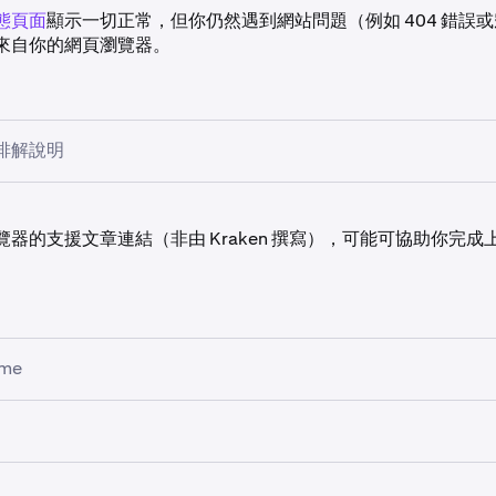
態頁面
顯示一切正常，但你仍然遇到網站問題（例如 404 錯誤或
來自你的網頁瀏覽器。
排解說明
覽器的
隱身模式、隱私模式
或
私人模式
。這可重設瀏覽器的快取、C
器的支援文章連結（非由 Kraken 撰寫），可能可協助你完成
使其恢復全新狀態。
法有效，通常表示問題出在瀏覽器的
快取
或
Cookie
（在此情況，
），或是某個瀏覽器擴充程式（在此情況，請將其卸載）。
ome
瀏覽器的快取和 Cookie 後，
Kraken Pro
的任何圖表繪製或設定都會被刪
私人模式
覽器為
最新版本
。 我們支援的瀏覽器包含：Android Chrome、Br
、Firefox、iOS Safari 和 Safari，瀏覽器版本的最低要求是不超
和 Cookie
aken 介面時（例如從
Kraken 介面切換到 Kraken Classic 或 Kra
器和版本可能可用，但不在官方支援範圍內，某些功能可能無法