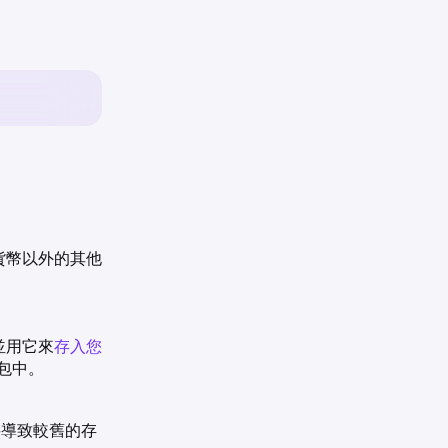
貨幣以外的其他
並用它來
存入您
包中。
將導致較舊的存