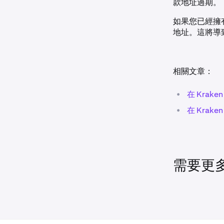
款地址過期。
如果您已經擁
地址。這將導
相關文章：
•
在 Krak
•
在 Krak
需要更