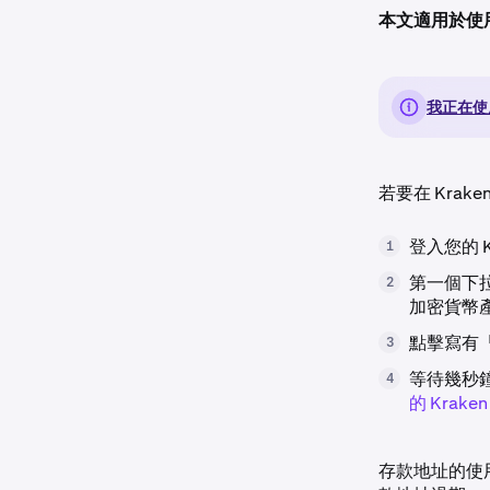
本文適用於使用 K
我正在使用
若要在 Kra
登入您的 
1
第一個下
2
加密貨幣
點擊寫有
3
等待幾秒
4
的 Krake
存款地址的使