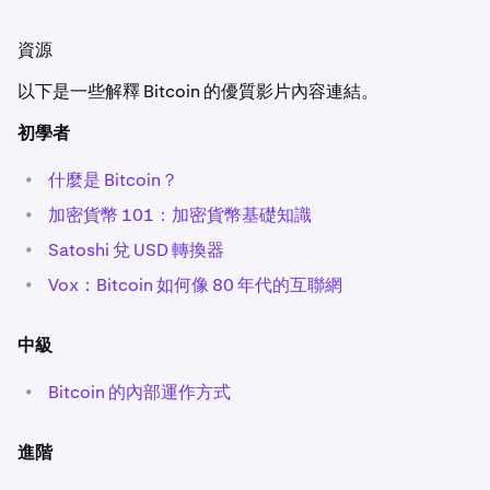
加密貨幣例子是 Bitcoin (BTC) 和 Ethereum (ETH)，但還有
無數其他加密貨幣。查看
Kraken 上可用的完整加密貨幣列
資源
表
。
以下是一些解釋 Bitcoin 的優質影片內容連結。
初學者
•
什麼是 Bitcoin？
•
加密貨幣 101：加密貨幣基礎知識
•
Satoshi 兌 USD 轉換器
•
Vox：Bitcoin 如何像 80 年代的互聯網
中級
•
Bitcoin 的內部運作方式
進階