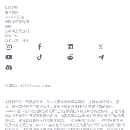
私隱聲明
服務條款
Cookie 設定
求職者私隱聲明
揭露
交易所交易規則
合規中心
請勿出售／分享
© 2011 - 2026 Payward, Inc.
本資料僅供一般資訊用途，並非投資或金融產品建議、推薦或邀請買入、賣
出、質押或持有任何加密資產，亦不構成參與任何特定交易策略的邀約。
Kraken 並不也不會試圖提高或壓低其提供的任何特定加密資產價格。加密資產
市場的不確定性可能導致資金虧損。加密資產收益和/或任何價值增長可能需繳
納稅款，建議就稅務狀況尋求獨立建議。可能適用地理限制。一些加密貨幣產
品及市場未受監管。Kraken 各項產品與服務的監管狀態會因司法管轄區不同而
有所差異，且你可能無法獲得政府補償和/或監管保護機制的保障。請參閱各司