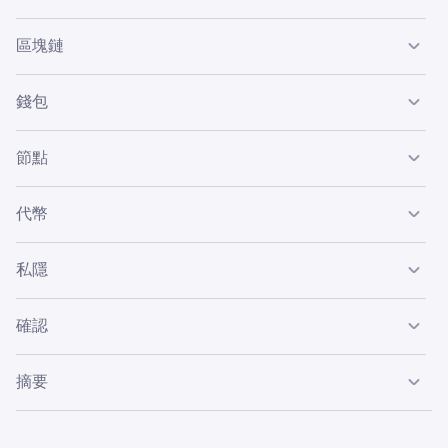
區塊鏈
加密貨幣在稱為區塊鏈的公共分類帳上記錄交易，並且是第
錢包
一種無需中介即可將資金從一個人發送給另一個人的數碼貨
幣形式。
加密貨幣沒有實體位置，
錢包
不持有加密貨幣。錢包只持有
節點
存取相關區塊鏈上加密貨幣所需的密碼匙。
當您發送或接收加密貨幣時，它們實際上不會「移動」到任
代幣
何地方。它們只是在各自的區塊鏈上更改所有權，該區塊鏈
儲存在世界各地的節點上，並使用密碼學進行保護。任何擁
一些加密貨幣 — Augur、Gnosis、Enzyme Finance、
私隱
有適當資源的人都可以設定和運行節點。
Tether — 在其他區塊鏈之上運行，通常被稱為「代幣」。
由於區塊鏈是公開的，加密貨幣只是半匿名。許多加密貨幣
確認
的共同目標是提高客戶的私隱度，儘管只有少數加密貨幣將
此作為其主要重點 (Monero、Zcash)。
在某些罕見情況下仍可能發生雙重支付，這就是
我們在記入
摘要
加密貨幣存款之前需要一定數量的確認
的原因。
加密貨幣是一種分佈式金融分類帳，在全球共享。最著名的