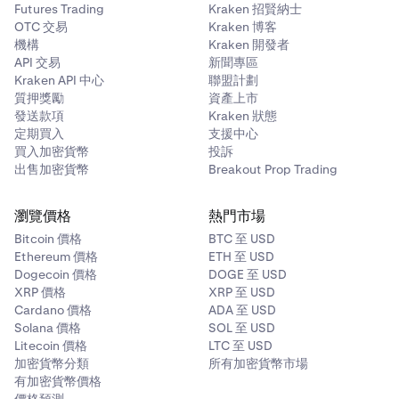
Futures Trading
Kraken 招賢納士
OTC 交易
Kraken 博客
機構
Kraken 開發者
API 交易
新聞專區
Kraken API 中心
聯盟計劃
質押獎勵
資產上市
發送款項
Kraken 狀態
定期買入
支援中心
買入加密貨幣
投訴
出售加密貨幣
Breakout Prop Trading
瀏覽價格
熱門市場
Bitcoin 價格
BTC 至 USD
Ethereum 價格
ETH 至 USD
Dogecoin 價格
DOGE 至 USD
XRP 價格
XRP 至 USD
Cardano 價格
ADA 至 USD
Solana 價格
SOL 至 USD
Litecoin 價格
LTC 至 USD
加密貨幣分類
所有加密貨幣市場
有加密貨幣價格