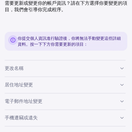
需要更新或變更你的帳戶資訊？請在下方選擇你要變更的項
目，我們會引導你完成程序。
你提交個人資訊進行驗證後，你將無法手動變更這些詳細
資料。按一下下方你需要更新的項目：
更改名稱
錯誤或法定姓名變更：
居住地址變更
旅行：
登入
並存取
取得驗證或變更帳戶資訊表格。
1
電子郵件地址變更
存款或 / 和提領資金無需更新。
在第一個下拉式清單中選擇變更帳戶資訊。
2
變更電子郵件前的重要注意事項：
手機遭竊或遺失
選擇你的帳戶類型，然後在「帳戶資訊類型」下選擇
姓
3
新居住地：
名
。