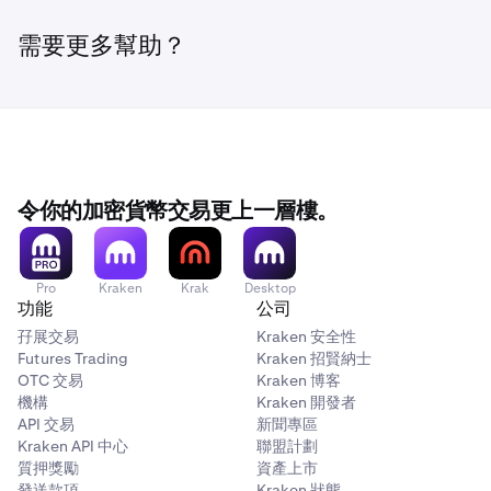
異常活動
。
閉你的 GSL
。
我們將詢問你一系列關於你 Kraken 帳戶的問題，並會
我們將詢問你一系列關於你 Kraken 帳戶的問題，並會
3
2
需要更多幫助？
傳送一封內含指示的自動化支援電子郵件給你。
傳送一封內含指示的自動化支援電子郵件給你。
你回覆自動支援訊息後，我們會傳送進一步的指示給
你回覆自動訊息後，我們會傳送進一步的指示給你。
4
3
你。
如果你仍可存取電子郵件地址，請立即變更你的密碼和
4
電子郵件帳戶的任何 2FA 登入資訊。
令你的加密貨幣交易更上一層樓。
•
按一下
繼續
儲存。
•
若要確認變更，你會收到兩封電子郵件訊息。請在
設定
Pro
Kraken
Krak
Desktop
頁面中輸入傳送至你舊電子郵件的授權碼，以及傳送至
功能
公司
新電子郵件的確認碼。
孖展交易
Kraken 安全性
Futures Trading
Kraken 招賢納士
OTC 交易
Kraken 博客
機構
Kraken 開發者
API 交易
新聞專區
Kraken API 中心
聯盟計劃
質押獎勵
資產上市
發送款項
Kraken 狀態