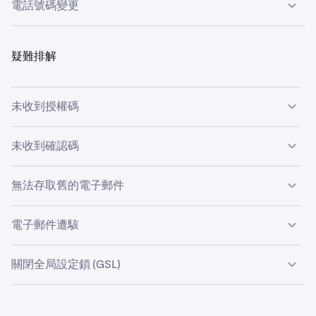
•
新的電子郵件地址無法關聯任何其他 Kraken 帳戶（已
電話號碼變更
輸入你以前的姓名、新姓名，以及變更的原因。
使用
登入疑難排解與帳戶安全性表格
開立支援工單。
4
1
登入
啟用、未驗證或已關閉）。
你的 Kraken 帳戶並存取
「取得驗證」或「變更帳
1
上載
戶資訊」表格。
有效的 ID
以驗證你的要求。
在“您遇到什麼類型的問題？”的下拉菜單中，選擇丟失
5
2
•
我們強烈建議你使用你隨時都能存取的免費公開網域電
或被盜的設備。
請至
kraken.com/sign-in
登入你的 Kraken 帳戶。
1
子郵件。如果你使用自助託管的網域或服務所包含的電
選擇帳戶類型。
疑難排解
2
子郵件地址（例如 ISP 或大學電子郵件），則無法存取
我們將詢問你一系列關於你 Kraken 帳戶的問題，並會
按一下
「取得驗證」或變更帳戶資訊表格
。
3
2
在
帳戶資訊類型
下，選擇
地址
。
3
電子郵件地址的可能性會大幅提高。
傳送一封內含指示的自動化支援電子郵件給你。
選擇帳戶類型。
3
接著，你將需要為新地址附加
有效的地址證明文件
。
4
•
未收到授權碼
電子郵件變更僅能在登入網頁瀏覽器時完成。
你回覆自動支援訊息後，我們會傳送進一步的指示給
4
在「帳戶資訊類型」下，選取
電話號碼
。
4
你。
請檢查你的垃圾郵件資料夾或電子郵件黑名單。如果無法解
如欲更改你的電子郵件地址：
請附上你的新舊電話號碼。
5
未收到確認碼
決，請提交支援工單
登入疑難排解表格
：
新的電子郵件可能已經連結另一個 Kraken 帳戶。
•
使用網頁瀏覽器登入你的 Kraken 帳戶。（建議使用
無法存取舊的電子郵件
Chrome 或 Firefox）
在
你遇到甚麼類型的問題？
下拉式功能表中，選擇
不接
1
如果你忘記使用新的電子郵件設定帳戶，可以要求你的
用戶
收任何電子郵件。
.
•
使用
登入疑難排解與帳戶安全表格
開立支援工單：
按一下左下角的個人檔案圖示，然後選擇
帳戶
。
姓名
確認。如果是這種情況，請使用其他電子郵件地址，或
電子郵件遭駭
關閉你的其他帳戶。
我們將詢問你一系列關於你 Kraken 帳戶的問題，並會
2
•
按一下電子郵件旁邊的
編輯
，輸入新的電子郵件，然後
傳送一封內含指示的自動化支援電子郵件給你。
移除你的舊 PGP 密鑰（若適用）。
使用
登入疑難排解與帳戶安全表格
開立支援工單：
在
你遇到甚麼類型的問題？
下拉式功能表中，選擇
無法
1
關閉全局設定鎖 (GSL)
存取電子郵件地址
。
你回覆自動支援訊息後，我們會傳送進一步的指示給你。
如果你在編輯設定或上載帳戶中的文件時發生問題，可能是
若選擇「聯絡電子郵件地址」，請提供你可以存取的新
在
你遇到甚麼類型的問題？
下拉式功能表中，選擇
報告
2
1
因為你已啟用「全域設定鎖定」(GSL)。
請依照下列步驟關
電子郵件。