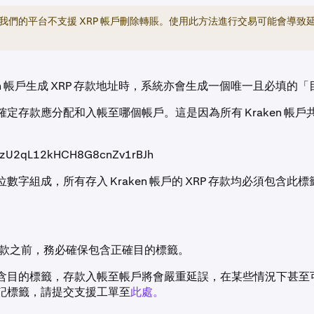
我們的平台不支援 XRP 帳戶刪除轉賬。使用此方法進行交易可能會導致
ken 帳戶生成 XRP 存款地址時，系統亦會生成一個唯一且必填的
定存款應分配和入帳至哪個帳戶。這是因為所有 Kraken 帳戶共
kzU2qL12kHCH8G8cnZv1rBJh
數字組成，所有存入 Kraken 帳戶的 XRP 存款均必須包含此標籤
 存款之前，務必確保包含正確目的標籤。
含目的標籤，存款入帳至帳戶將會嚴重延誤，在某些情況下甚至
記標籤，請提交支援工單至
此處。