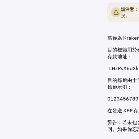
請注意：
況。
當你為 Kra
目的標籤用於確
存款地址：
rLHzPsX6oX
目的標籤由十位
標籤示例：
0123456789
在發送 XRP
警告：若未包
回。如果你忘