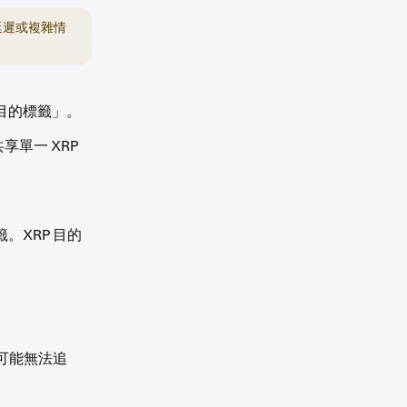
延遲或複雜情
「目的標籤」。
享單一 XRP
。XRP 目的
可能無法追