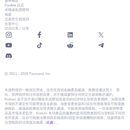
服務條款
Cookie 設定
求職者私隱聲明
揭露
交易所交易規則
合規中心
請勿出售／分享
© 2011 - 2026 Payward, Inc.
本資料僅供一般資訊用途，並非投資或金融產品建議、推薦或邀請買入、賣
出、質押或持有任何加密資產，亦不構成參與任何特定交易策略的邀約。
Kraken 並不也不會試圖提高或壓低其提供的任何特定加密資產價格。加密資產
市場的不確定性可能導致資金虧損。加密資產收益和/或任何價值增長可能需繳
納稅款，建議就稅務狀況尋求獨立建議。可能適用地理限制。一些加密貨幣產
品及市場未受監管。Kraken 各項產品與服務的監管狀態會因司法管轄區不同而
有所差異，且你可能無法獲得政府補償和/或監管保護機制的保障。請參閱各司
法管轄區的法律資訊揭露（
此處
）。