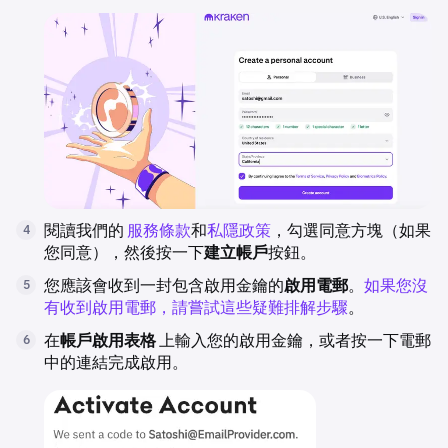
閱讀我們的
服務條款
和
私隱政策
，勾選同意方塊（如果
4
您同意），然後按一下
建立帳戶
按鈕。
您應該會收到一封包含啟用金鑰的
啟用電郵
。
如果您沒
5
有收到啟用電郵，請嘗試這些疑難排解步驟
。
在
帳戶啟用表格
上輸入您的啟用金鑰，或者按一下電郵
6
中的連結完成啟用。