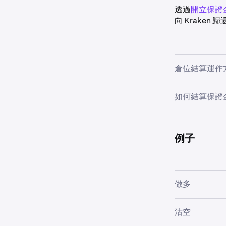
透過
開立保證
向 Krake
倉位結算運作
您可以透過直接
如何結算保證
金借款的資金類
須有足夠的 
時從市場收到
前往交易
易不收取任何
例子
的帳戶。如果您
找到您要結
以執行所需資金
注意：
如果您
做多
讓我們看看兩
假設您以 2 倍
沽空