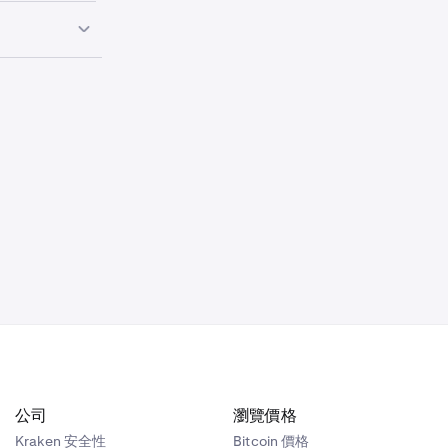
en 轉帳您開
桿下 — 所選的
n 在您開倉時借給
槓桿下 — 所選
en 轉帳您開
標準訂單」
桿下 — 所選的
en 在您開倉時借
槓桿下 — 所選
公司
瀏覽價格
Kraken 安全性
Bitcoin 價格