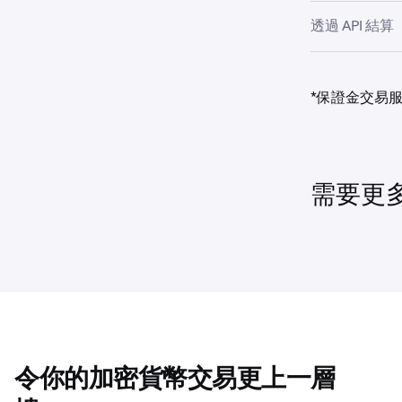
•
要結算一個
•
假設您以 2 倍
要結算整個
倉時在市場上
透過 API 結算
特定槓桿
您的 BTC
•
•
要結算一半倉
•
要結算一個
「結算倉位」
要結算整個
的特定槓
倉時在市場上
(AddOrder
特定槓桿
*保證金交易
給您的 EU
•
要結算一半倉
的特定槓
需要更
令你的加密貨幣交易更上一層