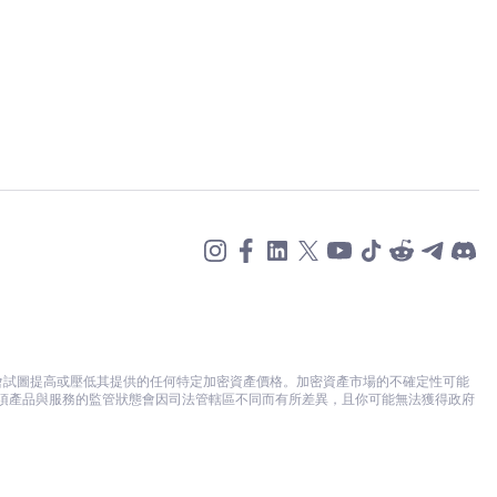
的槓桿水平無
正在下達的訂單是
定您要結算的
不會試圖提高或壓低其提供的任何特定加密資產價格。加密資產市場的不確定性可能
各項產品與服務的監管狀態會因司法管轄區不同而有所差異，且你可能無法獲得政府