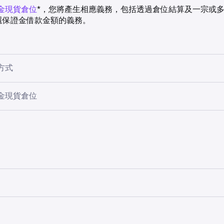
金現貨倉位
*，您將產生相應義務，包括透過倉位結算及一宗或
n 歸還保證金借款金額的義務。
方式
從您的帳戶餘額轉帳給我們，不涉及任何交易，以 Kraken 用
金現貨倉位
型（例如，如果您從 Kraken 獲得以 BTC 計價的保證金借款
BTC 來結算倉位），平倉全部或部分保證金現貨倉位。結算後，
的資產，且該資產不再受先前與您的保證金義務相關的任何限制
頁面上的
倉位
分頁。
交易費用。如果您的帳戶餘額不足以進行結算交易，您可以存入
的帳戶中有足夠資金，但並非 Kraken 用於提供初始保證金借
算的開放保證金現貨倉位，然後點擊倉位行右側的關閉圖示 (✕
類型和數量的訂單以結算倉位（例如，買入 1 BTC 的 BTC/US
有多個倉位，它們將按照「先進先出」(FIFO) 規則，依其建立順
個例子：
槓桿買入 1 BTC 的 BTC/EUR（「做多」BTC）。