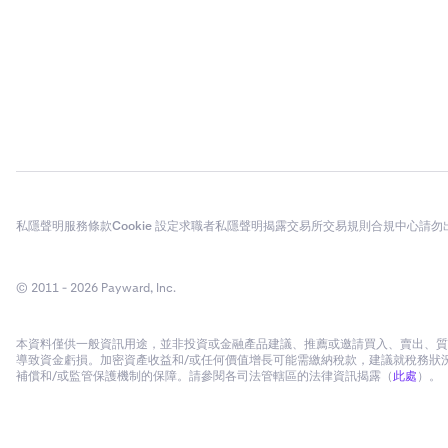
•
要結算
做
•
要結算
沽
為了發起倉位
需與您開倉時
用於倉位結算
貨幣對
倉位結
交易量。如果
私隱聲明
服務條款
Cookie 設定
求職者私隱聲明
揭露
交易所交易規則
合規中心
請勿
© 2011 - 2026 Payward, Inc.
本資料僅供一般資訊用途，並非投資或金融產品建議、推薦或邀請買入、賣出、質押
導致資金虧損。加密資產收益和/或任何價值增長可能需繳納稅款，建議就稅務狀況
補償和/或監管保護機制的保障。請參閱各司法管轄區的法律資訊揭露（
此處
）。