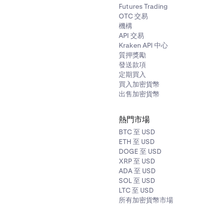
Futures Trading
OTC 交易
機構
API 交易
Kraken API 中心
質押獎勵
發送款項
定期買入
買入加密貨幣
出售加密貨幣
熱門市場
出視窗中，選擇
結算
分頁 (1)。
BTC 至 USD
結算的
數量
(2)。您可以使用滑桿結算部分倉位，或將其拖曳至 10
ETH 至 USD
總計
欄位顯示以報價貨幣計的結算約值。
DOGE 至 USD
XRP 至 USD
視窗底部的結算摘要，其中確認了結算金額和結算價格。
ADA 至 USD
SOL 至 USD
倉位
以確認 (3)。
LTC 至 USD
所有加密貨幣市場
結算價格是倉位的開倉價格，而非當前市場價格。