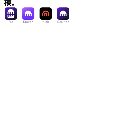
樓。
Pro
Kraken
Krak
Desktop
在
平倉
彈
設定您要
部金額。
檢閱彈出
點擊
結算
注意：
顯示的