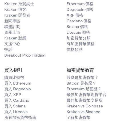
Kraken 招賢納士
Ethereum 價格
Kraken 博客
Dogecoin 價格
Kraken 開發者
XRP 價格
新聞專區
Cardano 價格
聯盟計劃
Solana 價格
資產上市
Litecoin 價格
Kraken 狀態
加密貨幣分類
支援中心
有加密貨幣價格
投訴
價格預測
Breakout Prop Trading
買入指引
加密貨幣教育
購買比特幣
甚麼是加密貨幣？
0% 以結算全
買入 Ethereum
Bitcoin 是甚麼？
買入 Dogecoin
Ethereum 是甚麼？
買入 XRP
最佳加密貨幣期貨平台
買入 Cardano
最佳加密貨幣交易所
買入 Solana
Kraken vs Coinbase
買入 Litecoin
Kraken vs Binance
所有加密貨幣指南
了解加密貨幣