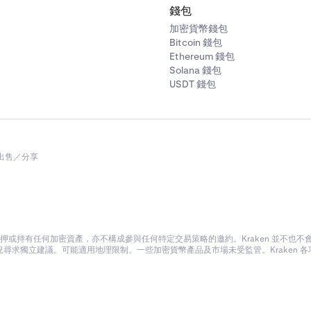
錢包
多
保證金現貨倉位，請使用
買入/結算
訂單類型。
加密貨幣錢包
空
保證金現貨倉位，請使用
沽出/結算
訂單類型。
Bitcoin 錢包
Ethereum 錢包
Solana 錢包
結算訂單，必須選擇槓桿水平（例如，最低 2 倍）。
然而
，所選
USDT 錢包
使用的
槓桿
水平相符。這是因為，除了向 Kraken 系統表明您
外，
所選的槓桿在結算交易中是無關緊要的。
算訂單必須與開立保證金現貨倉位的訂單使用相同的貨幣對。指
需要，您可以結算部分開放的保證金現貨倉位。
出售／分享
或持有任何加密資產，亦不構成參與任何特定交易策略的邀約。Kraken 並不也
尋求獨立建議。可能適用地理限制。一些加密貨幣產品及市場未受監管。Kraken 