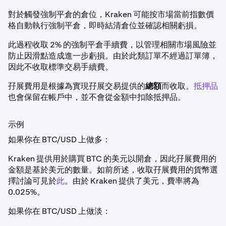
對於觸發強制平倉的倉位，Kraken 可能按市場當前指數價
格自動執行強制平倉，即時結清倉位並確認相關虧損。
此過程收取 2% 的強制平倉手續費，以管理相關市場風險並
防止因滑點造成進一步虧損。由於此類訂單不經過訂單簿，
因此不收取標準交易手續費。
孖展費用是根據為實現孖展交易提供的
總額
而收取。
抵押品
也會保留在帳戶中，並不會從金額中扣除抵押品。
示例
如果你在 BTC/USD 上做多：
Kraken 提供用於購買 BTC 的美元以開倉，因此孖展費用的
金額是基於美元的數量。如前所述，收取孖展費用的貨幣選
擇討論可見於
此
。由於 Kraken 提供了美元，費率將為
0.025%。
如果你在 BTC/USD 上做淡：