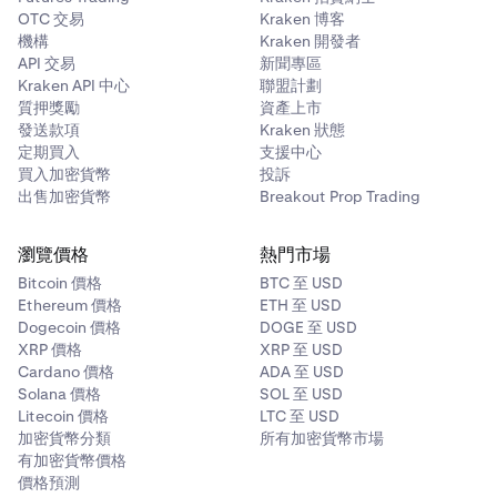
OTC 交易
Kraken 博客
機構
Kraken 開發者
API 交易
新聞專區
Kraken API 中心
聯盟計劃
質押獎勵
資產上市
發送款項
Kraken 狀態
定期買入
支援中心
買入加密貨幣
投訴
出售加密貨幣
Breakout Prop Trading
瀏覽價格
熱門市場
Bitcoin 價格
BTC 至 USD
Ethereum 價格
ETH 至 USD
Dogecoin 價格
DOGE 至 USD
XRP 價格
XRP 至 USD
Cardano 價格
ADA 至 USD
Solana 價格
SOL 至 USD
Litecoin 價格
LTC 至 USD
加密貨幣分類
所有加密貨幣市場
有加密貨幣價格
價格預測