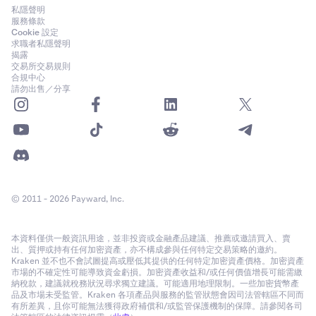
私隱聲明
服務條款
Cookie 設定
求職者私隱聲明
揭露
交易所交易規則
合規中心
請勿出售／分享
© 2011 - 2026 Payward, Inc.
本資料僅供一般資訊用途，並非投資或金融產品建議、推薦或邀請買入、賣
出、質押或持有任何加密資產，亦不構成參與任何特定交易策略的邀約。
Kraken 並不也不會試圖提高或壓低其提供的任何特定加密資產價格。加密資產
市場的不確定性可能導致資金虧損。加密資產收益和/或任何價值增長可能需繳
納稅款，建議就稅務狀況尋求獨立建議。可能適用地理限制。一些加密貨幣產
品及市場未受監管。Kraken 各項產品與服務的監管狀態會因司法管轄區不同而
有所差異，且你可能無法獲得政府補償和/或監管保護機制的保障。請參閱各司