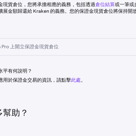
金現貨倉位，您將承擔相應的義務，包括透過
倉位結算
或一筆或
展金額歸還給 Kraken 的義務。您的保證金現貨倉位將保持開
en Pro 上開立保證金現貨倉位
證金進行現貨交易的訂單，請先選擇
保證金
— 然後像進行常規
入所有內容（「金額」欄位仍決定訂單大小，各種訂單類型的價
水平有何說明？
應用於保證金交易的資訊，請點擊
此處
。
著，如果訂單執行，將透過「兩步」流程執行，包括：首先，Krak
次，您與 Kraken 交易所上的一個或多個交易對手之間立即進
ken 獲得的保證金擴展來結算您與交易對手之間的交易）。注意：
將
需要持有至少一種
抵押貨幣
的足夠餘額。
如果您只持有非抵押
多幫助？
保證金現貨交易，直到您的帳戶中存入足夠的抵押貨幣或從市場