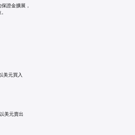
的保證金擴展，
位。
上以美元買入
簿上以美元賣出