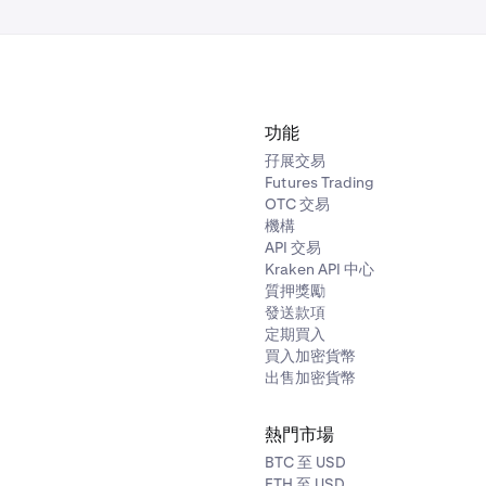
功能
孖展交易
Futures Trading
OTC 交易
機構
API 交易
Kraken API 中心
質押獎勵
發送款項
定期買入
買入加密貨幣
出售加密貨幣
熱門市場
BTC 至 USD
ETH 至 USD