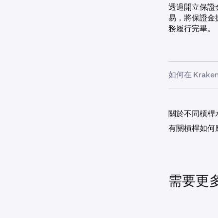
透過開立保證
易，將保證金擴
務履行完畢。
如何在 Krak
要建立使用保
訂單表格中輸
關於不同槓桿
式相同等）。
有關槓桿如何
使用槓桿意味
保證金擴展；其
使用從 Kra
現貨倉位，您
需要更
您將無法進行