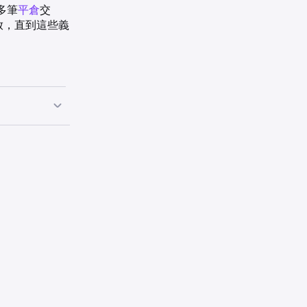
多筆
平倉
交
放，直到這些義
現貨交易一樣在
格參數運作方
en 向您提供
行現貨交易（您
為了開立保證金
貨幣的資金，
上獲得。