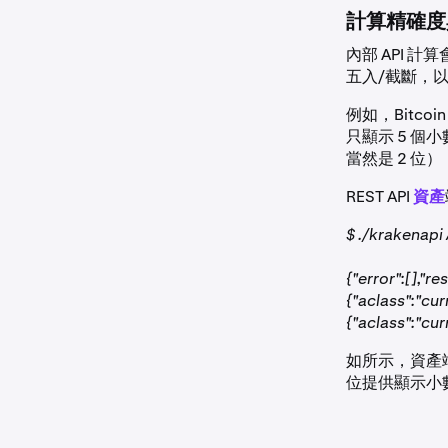
計算精確度
內部 API
五入/截斷，
例如，Bitco
只顯示 5 個
當然是 2 位
REST API
資產
$ ./krakenapi
{"error":[],"re
{"aclass":"cu
{"aclass":"cur
如所示，資產端點
位提供顯示小