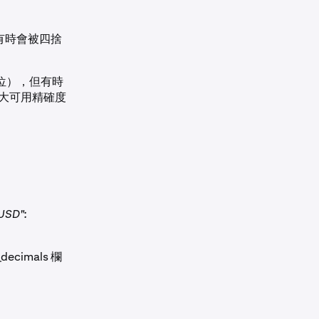
有時會被四捨
8 位），但有時
的最大可用精確度
ZUSD":
cimals 欄