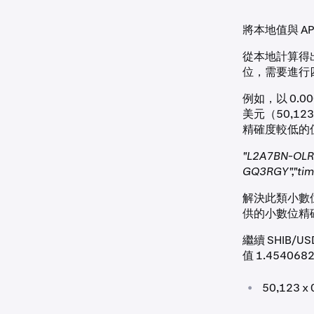
將本地值與 AP
從本地計算得
位，需要進行四
例如，以 0.00
美元（50,123
精確度較低的值 
"L2A7BN-OLR
GQ3RGY","time
解決此類小數位
供的小數位精
繼續 SHIB
值 1.4540
•
50,123 x