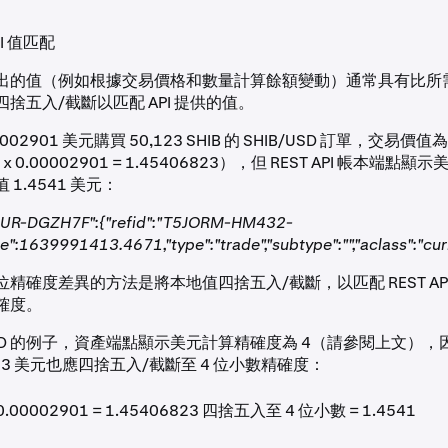
I 值匹配
出的值（例如根據交易價格和數量計算餘額變動）通常具有比所
捨五入/截斷以匹配 API 提供的值。
002901 美元購買 50,123 SHIB 的 SHIB/USD 訂單，交易價值為 
 x 0.00002901 = 1.45406823），但 REST API 帳本端
1.4541 美元：
UR-DGZH7F":{"refid":"T5JORM-HM432-
":1639991413.4671,"type":"trade","subtype":"","aclass":"cur
精確度差異的方法是將本地值四捨五入/截斷，以匹配 REST AP
確度。
/USD 的例子，資產端點顯示美元計算精確度為 4（請參閱上文）
6823 美元也應四捨五入/截斷至 4 位小數精確度：
 0.00002901 = 1.45406823 四捨五入至 4 位小數 = 1.4541