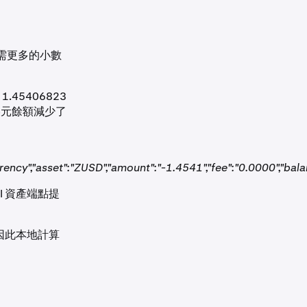
需更多的小數
1.45406823
點顯示美元餘額減少了
rency","asset":"ZUSD","amount":"-1.4541","fee":"0.0000","bal
I 資產端點提
，因此本地計算