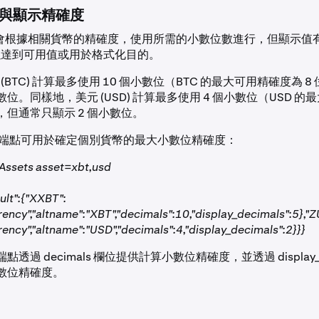
與顯示精確度
 計算會根據相關貨幣的精確度，使用所需的小數位數進行，但顯示值
以達到可用值或用於格式化目的。
in (BTC) 計算最多使用 10 個小數位（BTC 的最大可用精確度為 
小數位。同樣地，美元 (USD) 計算最多使用 4 個小數位（USD 
），但通常只顯示 2 個小數位。
端點可用於確定個別貨幣的最大小數位精確度：
 Assets asset=xbt,usd
sult":{"XXBT":
rrency","altname":"XBT","decimals":10,"display_decimals":5},"
rency","altname":"USD","decimals":4,"display_decimals":2}}}
透過 decimals 欄位提供計算小數位精確度，並透過 display_de
數位精確度。