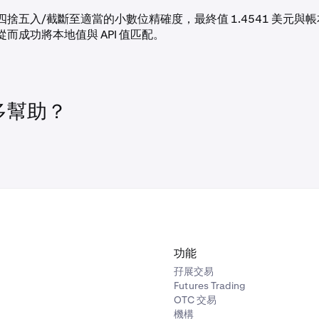
捨五入/截斷至適當的小數位精確度，最終值 1.4541 美元與
而成功將本地值與 API 值匹配。
多幫助？
功能
孖展交易
Futures Trading
OTC 交易
機構