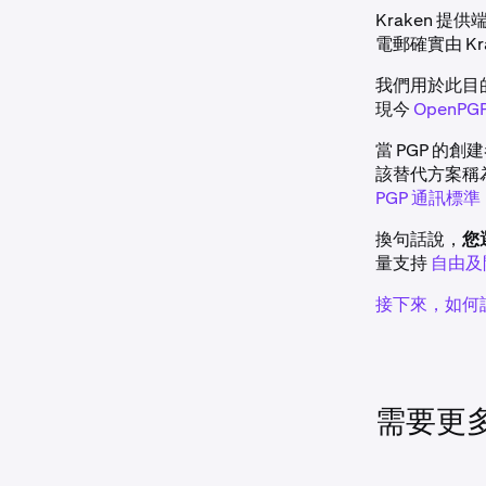
Kraken
電郵確實由 K
我們用於此目
現今
OpenPG
當 PGP 
該替代方案稱
PGP 通訊標準
換句話說，
您
量支持
自由及
接下來，如何設
需要更