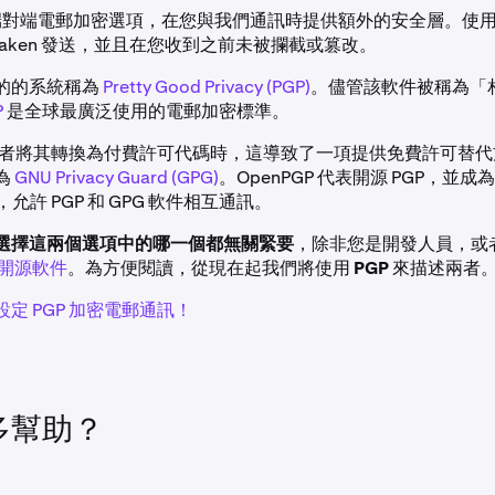
 提供端對端電郵加密選項，在您與我們通訊時提供額外的安全層。使
raken 發送，並且在您收到之前未被攔截或篡改。
的的系統稱為
Pretty Good Privacy (PGP)
。儘管該軟件被稱為「
P
是全球最廣泛使用的電郵加密標準。
的創建者將其轉換為付費許可代碼時，這導致了一項提供免費許可替
為
GNU Privacy Guard (GPG)
。OpenPGP 代表開源 PGP，並成
，允許 PGP 和 GPG 軟件相互通訊。
選擇這兩個選項中的哪一個都無關緊要
，除非您是開發人員，或
開源軟件
。為方便閱讀，從現在起我們將使用
PGP
來描述兩者
定 PGP 加密電郵通訊！
多幫助？