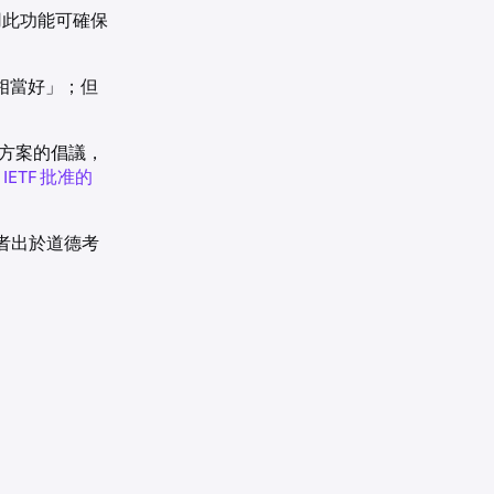
用此功能可確保
相當好」；但
代方案的倡議，
為
IETF 批准的
者出於道德考
。