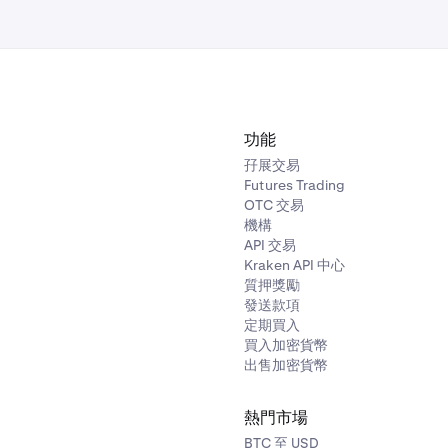
功能
孖展交易
Futures Trading
OTC 交易
機構
API 交易
Kraken API 中心
質押獎勵
發送款項
定期買入
買入加密貨幣
出售加密貨幣
熱門市場
BTC 至 USD