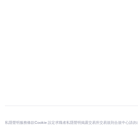
私隱聲明
服務條款
Cookie 設定
求職者私隱聲明
揭露
交易所交易規則
合規中心
請勿