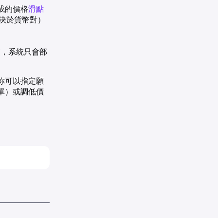
成的價格
滑點
取決於貨幣對）
交，系統只會部
你可以指定願
單）或調低價