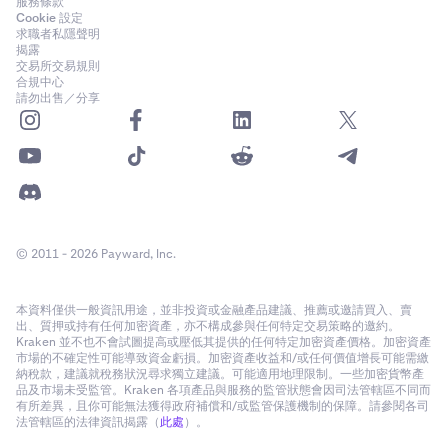
服務條款
Cookie 設定
求職者私隱聲明
揭露
交易所交易規則
合規中心
請勿出售／分享
© 2011 - 2026 Payward, Inc.
本資料僅供一般資訊用途，並非投資或金融產品建議、推薦或邀請買入、賣
出、質押或持有任何加密資產，亦不構成參與任何特定交易策略的邀約。
Kraken 並不也不會試圖提高或壓低其提供的任何特定加密資產價格。加密資產
市場的不確定性可能導致資金虧損。加密資產收益和/或任何價值增長可能需繳
納稅款，建議就稅務狀況尋求獨立建議。可能適用地理限制。一些加密貨幣產
品及市場未受監管。Kraken 各項產品與服務的監管狀態會因司法管轄區不同而
有所差異，且你可能無法獲得政府補償和/或監管保護機制的保障。請參閱各司
法管轄區的法律資訊揭露（
此處
）。