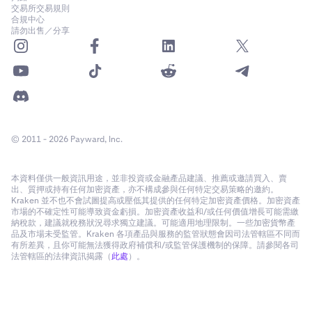
交易所交易規則
合規中心
請勿出售／分享
© 2011 - 2026 Payward, Inc.
本資料僅供一般資訊用途，並非投資或金融產品建議、推薦或邀請買入、賣
出、質押或持有任何加密資產，亦不構成參與任何特定交易策略的邀約。
Kraken 並不也不會試圖提高或壓低其提供的任何特定加密資產價格。加密資產
市場的不確定性可能導致資金虧損。加密資產收益和/或任何價值增長可能需繳
納稅款，建議就稅務狀況尋求獨立建議。可能適用地理限制。一些加密貨幣產
品及市場未受監管。Kraken 各項產品與服務的監管狀態會因司法管轄區不同而
有所差異，且你可能無法獲得政府補償和/或監管保護機制的保障。請參閱各司
法管轄區的法律資訊揭露（
此處
）。