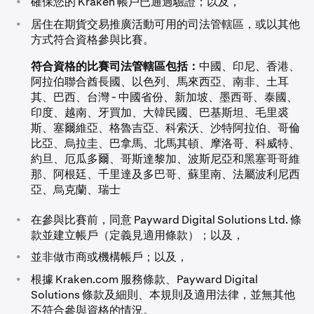
•
確保您的 Kraken 帳戶已通過驗證；以及，
•
居住在期貨交易推廣活動可用的司法管轄區，或以其他
方式符合資格參與比賽。
符合資格的比賽司法管轄區包括：
中國、印尼、香港、
阿拉伯聯合酋長國、以色列、馬來西亞、南非、土耳
其、巴西、台灣 - 中國省份、新加坡、墨西哥、泰國、
印度、越南、牙買加、大韓民國、巴基斯坦、毛里裘
斯、塞爾維亞、格魯吉亞、科索沃、沙特阿拉伯、哥倫
比亞、烏拉圭、巴拿馬、北馬其頓、摩洛哥、科威特、
約旦、厄瓜多爾、哥斯達黎加、波斯尼亞和黑塞哥哥維
那、阿根廷、千里達及多巴哥、蘇里南、法屬波利尼西
亞、烏克蘭、瑞士
•
在參與比賽前，同意 Payward Digital Solutions Ltd. 條
款並建立帳戶（定義見適用條款）；以及，
•
並非做市商或機構帳戶；以及，
•
根據 Kraken.com 服務條款、Payward Digital
Solutions 條款及細則、本規則及適用法律，並無其他
不符合參與資格的情況。