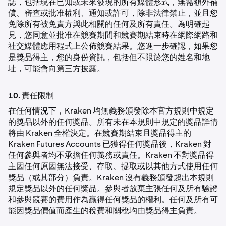
誌，包括現在已知或未來發現的所有媒體形式，無需額外補
償、審查或批准權利、通知或許可，除非法律禁止，並且您
免除所有被免責方與此相關的任何及所有責任。為明確起
見，您同意並批准在競賽期間和競賽期結束時在網際網路和
社交媒體應用程式上公佈競賽結果。您進一步確認，如果您
是獎品得主，您的身份資訊，包括但不限於您的姓名和地
址，可能會向第三方披露。
10. 責任限制
在任何情況下，Kraken 均無義務頒發除本官方規則中規定
的獎品以外的任何獎品。所有未在本規則中規定的獎品詳情
將由 Kraken 全權決定。在競賽期結束且獎品得主的
Kraken Futures Accounts 已獲得任何獎品後，Kraken 對
任何參與者均不承擔任何義務或責任。Kraken 不對獎品得
主因任何原因無法接受、存取、提取或以其他方式使用任何
獎品（或其部分）負責。Kraken 沒有義務頒發超出本規則
規定獎品以外的任何獎品。參與者放棄主張任何及所有驗證
和參與競賽的費用作為贏得任何獎品的權利。任何及所有可
能因獎品價值而產生的稅費和關稅均由獎品得主負責。