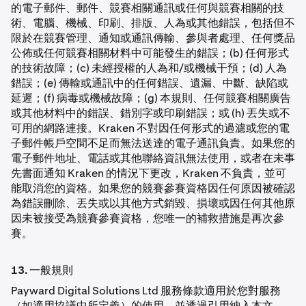
的電子郵件、郵件、競賽相關通訊或任何與競賽相關的技
術、電腦、機械、印刷、排版、人為或其他錯誤，包括但不
限於在競賽管理、通知或通訊傳輸、參與者處理、任何獎品
公佈或任何競賽相關材料中可能發生的錯誤；(b) 任何形式
的技術故障；(c) 未經授權的人為和/或機械干預；(d) 人為
錯誤；(e) 傳輸或通訊中的任何錯誤、遺漏、中斷、缺陷或
延遲；(f) 病毒或機械故障；(g) 本規則、任何競賽相關廣告
或其他材料中的錯誤、錯別字或印刷錯誤；或 (h) 丟失或不
可用的網路連接。Kraken 不對因任何形式的過濾或您的電
子郵件帳戶空間不足而無法送達的電子通訊負責。如果您的
電子郵件地址、電話或其他聯絡資訊無法使用，或者在未事
先書面通知 Kraken 的情況下更改，Kraken 不負責，並可
能取消您的資格。如果您的競賽參賽資格因任何原因被確認
為錯誤刪除、丟失或以其他方式銷毀、損壞或因任何其他原
因未被接受為競賽參賽資格，您唯一的補救措施是再次參
賽。
13. 一般規則
Payward Digital Solutions Ltd 服務條款適用於您對服務
（如適用協議中所定義）的使用，並透過引用納入本文。