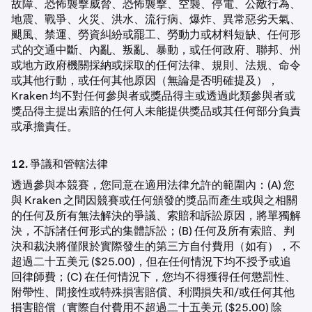
故障、恐怖襲擊威脅、恐怖襲擊、空襲、停電、公敵行為、
地震、戰爭、火災、洪水、流行病、爆炸、異常惡劣天氣、
颶風、禁運、勞資糾紛或罷工、勞動力或材料短缺、任何形
式的交通中斷、內亂、叛亂、暴動，或任何政府、聯邦、州
或地方政府機關採納或採取的任何法律、規則、法規、命令
或其他行動，或任何其他原因（無論是否明確提及），
Kraken 均不對任何參與者或獎品得主或透過此類參與者或
獎品得主提出索賠的任何人未能提供獎品或其任何部分負責
或承擔責任。
12. 爭議和管轄法律
透過參與本競賽，您同意在適用法律允許的範圍內：(A) 您
與 Kraken 之間因競賽或任何頒發的獎品而產生或與之相關
的任何及所有無法解決的爭議、索賠和訴訟原因，將單獨解
決，不訴諸任何形式的集體訴訟；(B) 任何及所有索賠、判
決和裁決將僅限於實際發生的第三方自付費用（如有），不
超過二十五美元 ($25.00)，但在任何情況下均不授予或追
回律師費；(C) 在任何情況下，您均不得獲得任何懲罰性、
附帶性、間接性或特殊損害賠償、利潤損失和/或任何其他
損害賠償（實際自付費用不超過二十五美元 ($25.00) 除