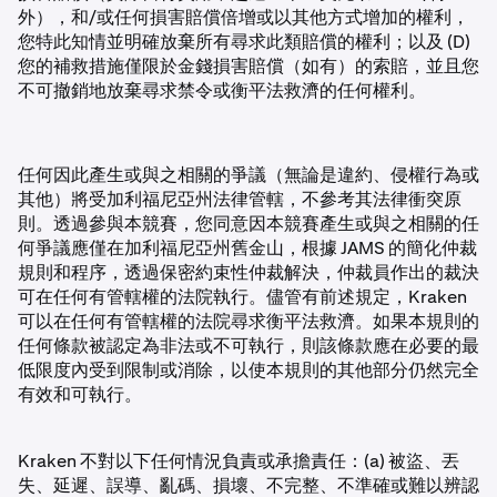
外），和/或任何損害賠償倍增或以其他方式增加的權利，
您特此知情並明確放棄所有尋求此類賠償的權利；以及 (D)
您的補救措施僅限於金錢損害賠償（如有）的索賠，並且您
不可撤銷地放棄尋求禁令或衡平法救濟的任何權利。
任何因此產生或與之相關的爭議（無論是違約、侵權行為或
其他）將受加利福尼亞州法律管轄，不參考其法律衝突原
則。透過參與本競賽，您同意因本競賽產生或與之相關的任
何爭議應僅在加利福尼亞州舊金山，根據 JAMS 的簡化仲裁
規則和程序，透過保密約束性仲裁解決，仲裁員作出的裁決
可在任何有管轄權的法院執行。儘管有前述規定，Kraken
可以在任何有管轄權的法院尋求衡平法救濟。如果本規則的
任何條款被認定為非法或不可執行，則該條款應在必要的最
低限度內受到限制或消除，以使本規則的其他部分仍然完全
有效和可執行。
Kraken 不對以下任何情況負責或承擔責任：(a) 被盜、丟
失、延遲、誤導、亂碼、損壞、不完整、不準確或難以辨認