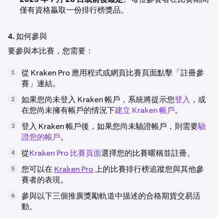
僅有資格贏取一份排行榜獎品。
4. 如何參與
要參與本比賽，您需要：
從 Kraken Pro 應用程式或網頁比賽頁面點擊「註冊參
1
賽」連結。
如果您尚未登入 Kraken 帳戶，系統將提示您
登入
，或
2
在您尚未擁有帳戶的情況下
建立 Kraken 帳戶
。
登入 Kraken 帳戶後，如果您尚未驗證帳戶，則需要
驗
3
證您的帳戶
。
從
Kraken Pro 比賽頁面
選擇您的比賽暱稱並註冊。
4
您可以在
Kraken Pro
上的比賽排行榜追蹤您與其他參
5
賽者的表現。
參與以下三個推廣獎勵軌道中描述的合格期貨交易活
6
動。