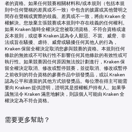
者的資格。如果任何競賽相關材料和/或本規則（包括本規
則中任何聲稱的差異或不一致）中包含的披露或其他聲明之
間存在聲稱或實際的歧義、差異或不一致，將由 Kraken 全
權解決。您放棄主張競賽或本規則中存在歧義的任何權利。
如果 Kraken 隨時全權決定您被取消資格、不符合資格或違
反本規則，或從事 Kraken 認為令人厭惡、不當、威脅、非
法或旨在騷擾、虐待、威脅或騷擾任何其他人的行為，
Kraken 保留全權決定取消您參與競賽的資格。本規則任何
條款的無效或不可執行性不影響任何其他條款的有效性或可
執行性。如果競賽因任何原因無法按計劃進行，Kraken 保
留全權決定取消、修改或暫停競賽，並從取消、修改或暫停
之前收到的符合資格的參賽作品中頒發獎品，或以 Kraken
認為公平和適當的其他方式頒發獎品。每位潛在得主可能需
要向 Kraken 提供證明，證明其是授權帳戶持有人。如果爭
議無法令 Kraken 滿意地解決，則該個人可能由 Kraken 全
權決定為不符合資格。
需要更多幫助？