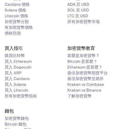
Cardano 價格
ADA 至 USD
Solana 價格
SOL 至 USD
Litecoin 價格
LTC 至 USD
加密貨幣分類
所有加密貨幣市場
有加密貨幣價格
價格預測
買入指引
加密貨幣教育
購買比特幣
甚麼是加密貨幣？
買入 Ethereum
Bitcoin 是甚麼？
買入 Dogecoin
Ethereum 是甚麼？
買入 XRP
最佳加密貨幣期貨平台
買入 Cardano
最佳加密貨幣交易所
買入 Solana
Kraken vs Coinbase
買入 Litecoin
Kraken vs Binance
所有加密貨幣指南
了解加密貨幣
錢包
加密貨幣錢包
Bitcoin 錢包