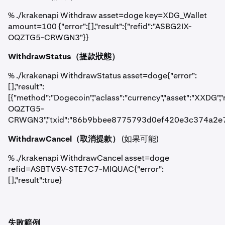
% ./krakenapi Withdraw asset=doge key=XDG_Wallet
amount=100 {"error":[],"result":{"refid":"ASBG2IX-
OQZTG5-CRWGN3"}}
WithdrawStatus（提款狀態）
% ./krakenapi WithdrawStatus asset=doge{"error":
[],"result":
[{"method":"Dogecoin","aclass":"currency","asset":"XXDG","
OQZTG5-
CRWGN3","txid":"86b9bbee8775793d0ef420e3c374a2e791
WithdrawCancel（取消提款）
(如果可能)
% ./krakenapi WithdrawCancel asset=doge
refid=ASBTV5V-STE7C7-MIQUAC{"error":
[],"result":true}
失敗範例