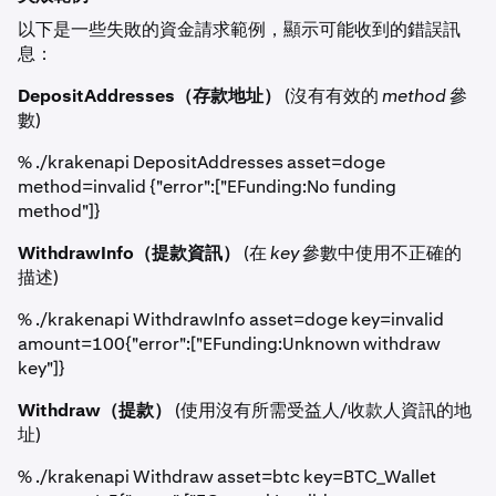
以下是一些失敗的資金請求範例，顯示可能收到的錯誤訊
息：
DepositAddresses（存款地址）
(沒有有效的
method
參
數)
% ./krakenapi DepositAddresses asset=doge
method=invalid {"error":["EFunding:No funding
method"]}
WithdrawInfo（提款資訊）
(在
key
參數中使用不正確的
描述)
% ./krakenapi WithdrawInfo asset=doge key=invalid
amount=100{"error":["EFunding:Unknown withdraw
key"]}
Withdraw（提款）
(使用沒有所需受益人/收款人資訊的地
址)
% ./krakenapi Withdraw asset=btc key=BTC_Wallet