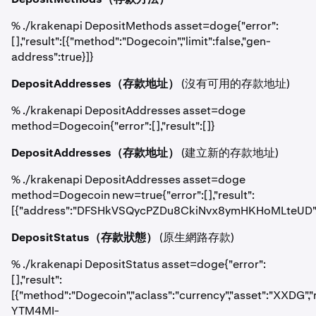
% ./krakenapi DepositMethods asset=doge{"error":
[],"result":[{"method":"Dogecoin","limit":false,"gen-
address":true}]}
DepositAddresses（存款地址）
(沒有可用的存款地址)
% ./krakenapi DepositAddresses asset=doge
method=Dogecoin{"error":[],"result":[]}
DepositAddresses（存款地址）
(建立新的存款地址)
% ./krakenapi DepositAddresses asset=doge
method=Dogecoin new=true{"error":[],"result":
[{"address":"DFSHkVSQycPZDu8CkiNvx8ymHKHoMLteUD","ex
DepositStatus（存款狀態）
(原生網路存款)
% ./krakenapi DepositStatus asset=doge{"error":
[],"result":
[{"method":"Dogecoin","aclass":"currency","asset":"XXDG",
YTM4MI-