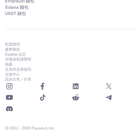
Ethereum 錢包
Solana 錢包
USDT 錢包
私隱聲明
服務條款
Cookie 設定
求職者私隱聲明
揭露
交易所交易規則
合規中心
請勿出售／分享
© 2011 - 2026 Payward, Inc.