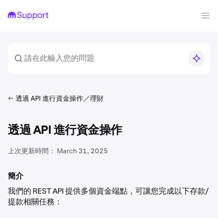
透過 API 進行資金操作／理財
透過 API 進行資金操作
上次更新時間：
March 31, 2025
簡介
我們的 REST API 提供多個資金端點，可讓您完成以下存款/
提款相關任務：