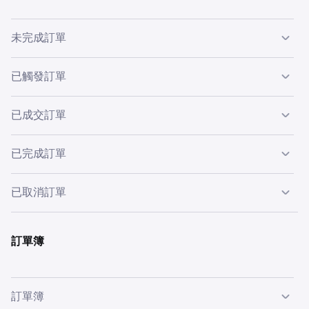
未完成訂單
未完成訂單可分為「已觸及」或「未觸及」。「未觸及」的
已觸發訂單
未完成訂單是指未成交的訂單。「已觸及」的未完成訂單是
指已部分成交，但未完全成交的訂單。
已成交訂單
當
止蝕限價
的止蝕價格或
止盈限價
的獲利價格已達到且訂單
變為活躍時，該訂單將顯示於新訂單與未完成訂單區塊，狀
訂單可以「部分」或「完全」成交。買入或賣出訂單的成
已完成訂單
態為「已觸發」，直到訂單數量完全成交或客戶取消訂單為
交，是指其與一個或多個對應類型的訂單進行配對。買入訂
止。
單會與賣出訂單配對成交；賣出訂單則會與買入訂單配對成
完全成交的訂單將列為「已完成」。
已取消訂單
交。
已取消訂單
是指已從訂單簿撤回但未完全成交的訂單。已取
在 Kraken Terminal 中，該訂單將顯示於訂單區塊，並同時
消訂單是指未觸及或部分成交訂單。
訂單簿
顯示兩個價格。
若使用 API 進行交易，則不會顯示「已觸發」狀態。雜項標
記會顯示為「已停止」（止蝕）或「已觸及」（止盈）。
訂單簿