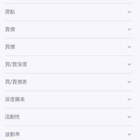
訂單簿是未成交的買入和賣出限價單列表。交易所用它來以
滑點
最佳可得價格成交市價單。
滑點是指預期交易成本的價格與交易執行時實際價格之間的
Kraken 採用中央限價單簿 (CLOB) 形式，根據價格/時間優
賣價
差異。這可能是由於市價單下單後，價格在訂單創建至成交
先順序來配對訂單。
期間發生變化所致。當訂單量足夠大，被拆分成多筆交易
訂單簿賣方列出的訂單。
示例如下：
買價
時，也會發生滑點。為保護您免受大幅滑點影響，我們在填
寫訂單時提供
烏龍指失誤警告
，或在使用
即時買入
時提供保
證價格確認視窗。例如，使用上述訂單簿影像，如果用戶以
訂單簿買方列出的訂單。
買/賣深度
市價買入 1.645 BTC，市場價格將顯示為 3,155.6 歐元，
但實際支付的平均價格將為 3,156.96 歐元。
買/賣深度代表在特定價格的買入和賣出訂單累積量。給定
買/賣價差
價格的買盤深度是指，當前在該價格或更高價格上的買入訂
單累積量，而給定價格的賣盤深度則是指，當前在該價格或
訂單簿上最高買價和最低賣價之間的價格差異。
深度圖表
更低價格上的賣出訂單累積量。
Kraken 市場的買/賣價差圖僅顯示最高限價買單與最低限價
不同價格水平的供需視覺表示。Kraken 市場的買/賣深度僅
賣單之間的差距（隨時間繪製）。若有足夠數量的對應類型
流動性
顯示訂單簿限價單的買/賣深度。
的市價單可配對，則市價單將會填補此缺口。否則，至少部
分將使用對應類型的限價單來填補。
此術語描述市場活動量。高流動性代表市場交易活躍，許多
以下為 BTC/USD 市場示例：
波動率
交易方願意承接對向交易。
如欲查看訂單簿，請登入 Kraken 帳戶，導航至
交易分頁
。