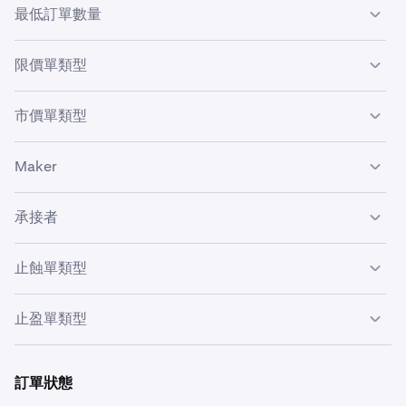
最低訂單數量
Kraken 的每種可交易貨幣各有其
最低訂單數量
。低於最低
限價單類型
訂單數量的訂單將遭拒絕。
限價單
將以
預先指定的價格
或更有利的價格買入（或賣
市價單類型
出）。限價單可能是掛單者或承接者，取決於其是否立即與
訂單簿的現有訂單成交。
市價單
將以最佳平均市場價格買入（或賣出）。所有市價單
Maker
均屬承接者。
掛單者（請勿與市價單混淆）是指
未
立即與訂單簿現有訂單
承接者
配對或成交的限價單。掛單者會為訂單簿增加流動性。
承接者是指立即與訂單簿現有訂單配對或成交的市價單或限
止蝕單類型
價單。承接者會移除訂單簿的流動性。
止蝕單
通常用作平倉訂單，以限制虧損或鎖定做多或做淡倉
止盈單類型
位的利潤。但也可用於開倉。
止盈單
可用於設定做多或做淡倉位的目標獲利價格。獲利價
格可以絕對價格或百分比形式設定。與止蝕單一樣，止盈單
訂單狀態
也可用於開倉。