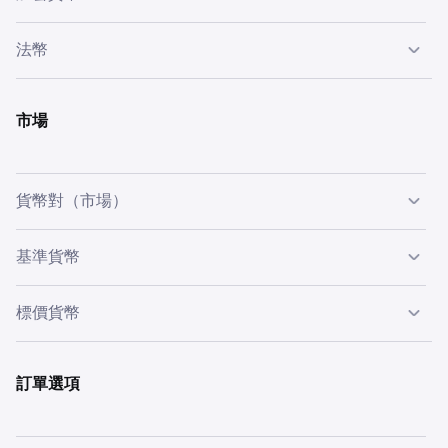
加密貨幣
是一種數碼資產，旨在以去中心化方式，於互聯網
法幣
上促進點對點金融交易及智能合約。
法幣
本身並無內在價值，由政府確立其作為法定支付手段的
地位。範例包括美元 (USD) 和歐元 (EUR)。
市場
貨幣對（市場）
為將一種貨幣兌換成另一種貨幣，必須有
一個連接兩者的市
基準貨幣
場（亦稱為「貨幣對」）
。在貨幣對中，
價格表示購買一單
位基準貨幣所需的標價貨幣數量
。例如，BTC/USD 的價格
貨幣對的第一種貨幣稱為基準貨幣。例如，在貨幣對
標價貨幣
為 1,000 美元，這代表購買 1 BTC 需要 1,000 美元。
BTC/USD 中，BTC 是基準貨幣。
貨幣對的第二種貨幣稱為標價貨幣。例如，在貨幣對
BTC/USD 中，USD 是標價貨幣。
訂單選項