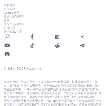
隐私声明
服务条款
Cookie 设置
候选人隐私声明
披露
交易所交易规则
合规中心
请勿卖出/共享
© 2011 - 2026 Payward, Inc.
本資料僅供一般資訊用途，並非投資或金融產品建議、推薦或邀請買入、賣
出、質押或持有任何加密資產，亦不構成參與任何特定交易策略的邀約。无论
现在还是将来，Kraken都不会提高或降低其提供的任何特定加密资产的价格。
加密资产市场的不可预测性可能导致资金亏损。加密资产投资的任何回报和/或
增值可能需要缴税，请就您的纳税情况寻求独立建议。地域限制可能适用。一
些加密货币产品和市场不受监管。Kraken各种产品和服务的监管状态因司法管
辖区而异，您可能不受政府补偿和/或监管保护计划的保护。请查看各司法管辖