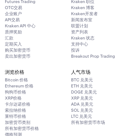
Futures Trading
Kraken 职位
OTC交易
Kraken 博客
企业账户
Kraken开发者
API交易
新闻发布室
Kraken API 中心
联盟计划
质押奖励
资产列表
汇款
Kraken 状态
定期买入
支持中心
购买加密货币
投诉
卖出加密货币
Breakout Prop Trading
浏览价格
人气市场
Bitcoin 价格
BTC 兑美元
Ethereum 价格
ETH 兑美元
狗狗币价格
DOGE 兑美元
XRP价格
XRP 兑美元
卡尔达诺价格
ADA 兑美元
索拉纳价格
SOL 兑美元
莱特币价格
LTC 兑美元
加密货币类别
所有加密货币市场
所有加密货币价格
價格預測