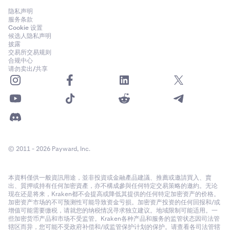
隐私声明
服务条款
Cookie 设置
候选人隐私声明
披露
交易所交易规则
合规中心
请勿卖出/共享
© 2011 - 2026 Payward, Inc.
本資料僅供一般資訊用途，並非投資或金融產品建議、推薦或邀請買入、賣
出、質押或持有任何加密資產，亦不構成參與任何特定交易策略的邀約。无论
现在还是将来，Kraken都不会提高或降低其提供的任何特定加密资产的价格。
加密资产市场的不可预测性可能导致资金亏损。加密资产投资的任何回报和/或
增值可能需要缴税，请就您的纳税情况寻求独立建议。地域限制可能适用。一
些加密货币产品和市场不受监管。Kraken各种产品和服务的监管状态因司法管
辖区而异，您可能不受政府补偿和/或监管保护计划的保护。请查看各司法管辖